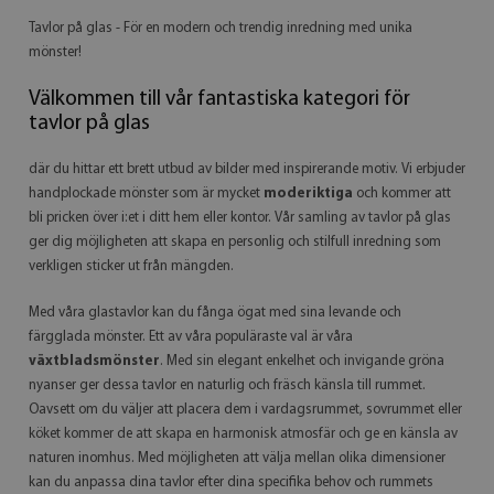
Tavlor på glas - För en modern och trendig inredning med unika
mönster!
Välkommen till vår fantastiska kategori för
tavlor på glas
där du hittar ett brett utbud av bilder med inspirerande motiv. Vi erbjuder
handplockade mönster som är mycket
moderiktiga
och kommer att
bli pricken över i:et i ditt hem eller kontor. Vår samling av tavlor på glas
ger dig möjligheten att skapa en personlig och stilfull inredning som
verkligen sticker ut från mängden.
Med våra glastavlor kan du fånga ögat med sina levande och
färgglada mönster. Ett av våra populäraste val är våra
växtbladsmönster
. Med sin elegant enkelhet och invigande gröna
nyanser ger dessa tavlor en naturlig och fräsch känsla till rummet.
Oavsett om du väljer att placera dem i vardagsrummet, sovrummet eller
köket kommer de att skapa en harmonisk atmosfär och ge en känsla av
naturen inomhus. Med möjligheten att välja mellan olika dimensioner
kan du anpassa dina tavlor efter dina specifika behov och rummets