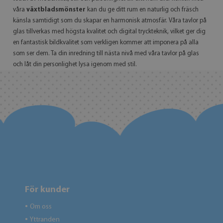
våra
växtbladsmönster
kan du ge ditt rum en naturlig och fräsch
känsla samtidigt som du skapar en harmonisk atmosfär. Våra tavlor på
glas tillverkas med högsta kvalitet och digital tryckteknik, vilket ger dig
en fantastisk bildkvalitet som verkligen kommer att imponera på alla
som ser dem. Ta din inredning till nästa nivå med våra tavlor på glas
och låt din personlighet lysa igenom med stil.
För kunder
Om oss
●
Yttranden
●