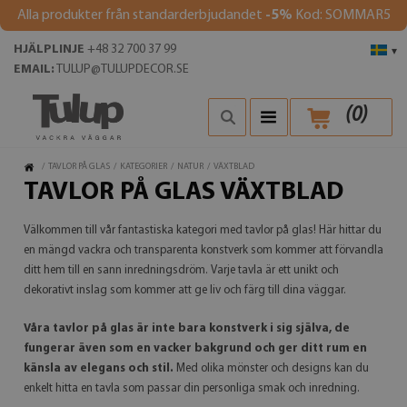
Alla produkter från standarderbjudandet
-5%
Kod: SOMMAR5
HJÄLPLINJE
+48 32 700 37 99
▾
EMAIL:
TULUP@TULUPDECOR.SE
(
0
)
/
TAVLOR PÅ GLAS
/
KATEGORIER
/
NATUR
/
VÄXTBLAD
TAVLOR PÅ GLAS VÄXTBLAD
Välkommen till vår fantastiska kategori med tavlor på glas! Här hittar du
en mängd vackra och transparenta konstverk som kommer att förvandla
ditt hem till en sann inredningsdröm. Varje tavla är ett unikt och
dekorativt inslag som kommer att ge liv och färg till dina väggar.
Våra tavlor på glas är inte bara konstverk i sig själva, de
fungerar även som en vacker bakgrund och ger ditt rum en
känsla av elegans och stil.
Med olika mönster och designs kan du
enkelt hitta en tavla som passar din personliga smak och inredning.