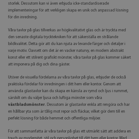
storlek. Dessutom kan vi även erbjuda icke-standardiserade
implementeringar för att verkligen skapa en unik och anpassad lösning
för din inredning.
Våra tavlor på glas tillverkas av högkvalitativt glas och är tryckta med
den senaste digitala trycktekniken för att säkerställa en strålande
bildkvalitet. Detta gör att du kan njuta av levande färger och detaljer i
varje motiv. Oavsett om det är en vacker naturvy, en modern abstrakt
konst eller ett stilrent grafiskt mönster, våra tavlor på glas kommer säkert
att imponera på dig och dina gäster.
Utöver de visuella fördelarna av våra tavlor på glas, erbjuder de också
praktiska fördelar för inredningen i ditt hem eller kontor. Genom att
använda glastavlor kan du skapa en känsla av rymd och ljus i rummet,
särskilt om du väljer ljusa och luftiga mönster som våra
växtbladsmönster
. Dessutom är glastavlor enkla att rengöra och har
en hållbar yta som är tålig mot repor och fläckar, vilket gör dem till en
perfekt lösning för både hemmet och offentliga miljöer.
För att sammanfatta är våra tavlor på glas ett utmärkt sätt att addera en
touch av modernitet, stil och personlighet till ditt hem eller kontor. Med