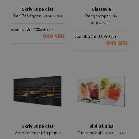
Skriv ut på glas
Glastavla
Blad På Väggen
Daggdroppar Löv
(#124072180)
(#110415056)
storlek från: 100x50 cm
949 SEK
storlek från: 100x50 cm
949 SEK
Skriv ut på glas
Bild på glas
Anteckningar från pinnar
Citruscocktails
(#580903666)