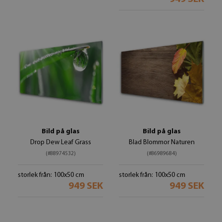
Bild på glas
Bild på glas
Drop Dew Leaf Grass
Blad Blommor Naturen
(#88974532)
(#86989684)
storlek från: 100x50 cm
storlek från: 100x50 cm
949 SEK
949 SEK