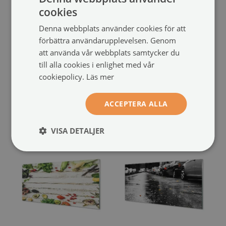
cookies
Denna webbplats använder cookies för att
förbättra användarupplevelsen. Genom
att använda vår webbplats samtycker du
Glas bild
Bild på glas
Bönor broccoli avokado
En matsked persilja tomater
till alla cookies i enlighet med vår
nötter
(#396173494)
(#363531392)
cookiepolicy.
Läs mer
storlek från: 100x50 cm
storlek från: 100x50 cm
ACCEPTERA ALLA
949 SEK
949 SEK
VISA DETALJER