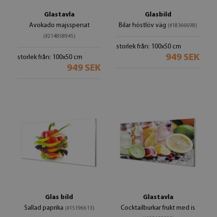
Glastavla
Glasbild
Avokado majsspenat
Bilar höstlöv väg
(#18366698)
(#214858945)
storlek från: 100x50 cm
949 SEK
storlek från: 100x50 cm
949 SEK
Glas bild
Glastavla
Sallad paprika
Cocktailburkar frukt med is
(#15196613)