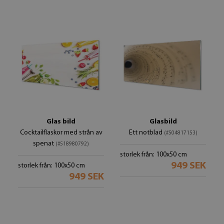
Glas bild
Glasbild
Cocktailflaskor med strån av
Ett notblad
(#504817153)
spenat
(#518980792)
storlek från: 100x50 cm
949 SEK
storlek från: 100x50 cm
949 SEK