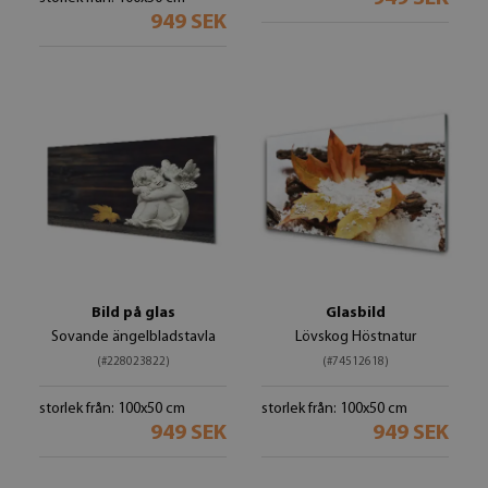
949 SEK
Bild på glas
Glasbild
Sovande ängelbladstavla
Lövskog Höstnatur
(#228023822)
(#74512618)
storlek från: 100x50 cm
storlek från: 100x50 cm
949 SEK
949 SEK