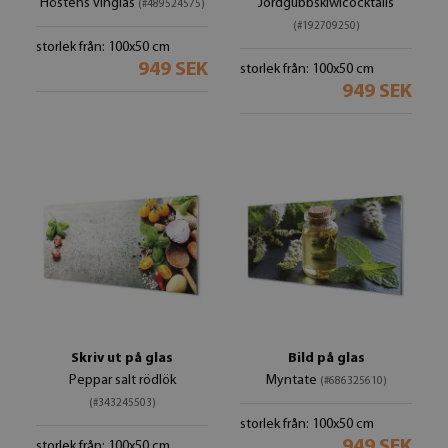
Höstens vinglas
Jordgubbskiwicocktails
(#489524575)
(#192709250)
storlek från: 100x50 cm
949 SEK
storlek från: 100x50 cm
949 SEK
Skriv ut på glas
Bild på glas
Peppar salt rödlök
Myntate
(#686325610)
(#343245503)
storlek från: 100x50 cm
949 SEK
storlek från: 100x50 cm