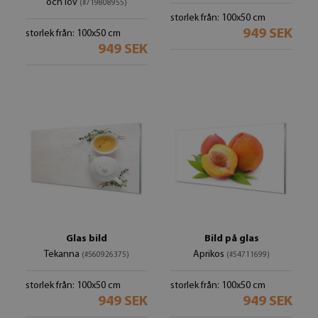
och löv
(#719808955)
storlek från: 100x50 cm
949 SEK
storlek från: 100x50 cm
949 SEK
Glas bild
Bild på glas
Tekanna
Aprikos
(#560926375)
(#54711699)
storlek från: 100x50 cm
storlek från: 100x50 cm
949 SEK
949 SEK