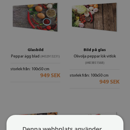
Glasbild
Bild på glas
Peppar ägg blad
Olivolja peppar lök vitlök
(#432913231)
(#403851568)
storlek från: 100x50 cm
949 SEK
storlek från: 100x50 cm
949 SEK
Denna webbplats använder