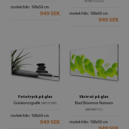
(#108152325)
storlek från: 100x50 cm
949 SEK
storlek från: 100x50 cm
949 SEK
Fototryck på glas
Skriv ut på glas
Gräskonstgrafik
Blad Blommor Naturen
(#8970298)
(#89460757)
storlek från: 100x50 cm
949 SEK
storlek från: 100x50 cm
949 SEK