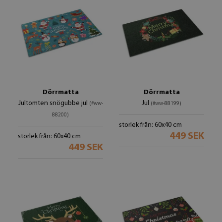
Dörrmatta
Dörrmatta
Jultomten snögubbe jul
Jul
(#ww-
(#ww-88199)
88200)
storlek från: 60x40 cm
449 SEK
storlek från: 60x40 cm
449 SEK