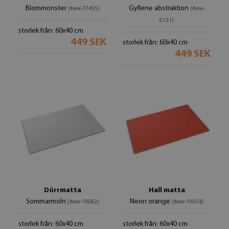
Blommönster
Gyllene abstraktion
(#ww-77455)
(#ww-
6121)
storlek från: 60x40 cm
449 SEK
storlek från: 60x40 cm
449 SEK
Dörrmatta
Hall matta
Sommarmoln
Neon orange
(#ww-19082)
(#ww-19054)
storlek från: 60x40 cm
storlek från: 60x40 cm