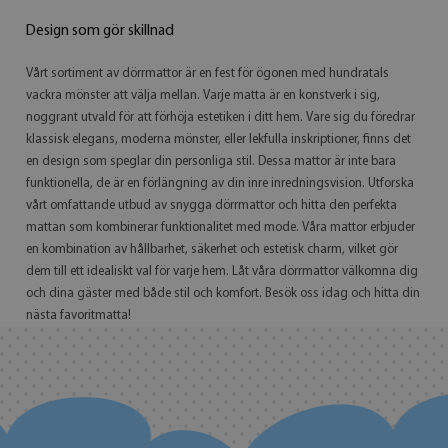
Design som gör skillnad
Vårt sortiment av dörrmattor är en fest för ögonen med hundratals
vackra mönster att välja mellan. Varje matta är en konstverk i sig,
noggrant utvald för att förhöja estetiken i ditt hem. Vare sig du föredrar
klassisk elegans, moderna mönster, eller lekfulla inskriptioner, finns det
en design som speglar din personliga stil. Dessa mattor är inte bara
funktionella, de är en förlängning av din inre inredningsvision. Utforska
vårt omfattande utbud av snygga dörrmattor och hitta den perfekta
mattan som kombinerar funktionalitet med mode. Våra mattor erbjuder
en kombination av hållbarhet, säkerhet och estetisk charm, vilket gör
dem till ett idealiskt val för varje hem. Låt våra dörrmattor välkomna dig
och dina gäster med både stil och komfort. Besök oss idag och hitta din
nästa favoritmatta!