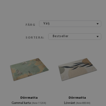
Välj
FÄRG
Bestseller
SORTERA:
Dörrmatta
Dörrmatta
Gammal karta
Lövväxt
(#ww-11204)
(#ww-88044)