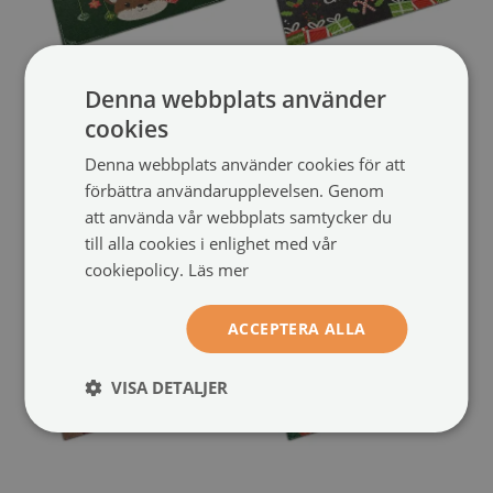
Denna webbplats använder
cookies
Dörrmatta
Dörrmatta
Julrenar
God Jul
(#ww-88198)
(#ww-88197)
Denna webbplats använder cookies för att
förbättra användarupplevelsen. Genom
storlek från: 60x40 cm
storlek från: 60x40 cm
att använda vår webbplats samtycker du
449 SEK
449 SEK
till alla cookies i enlighet med vår
cookiepolicy.
Läs mer
ACCEPTERA ALLA
VISA DETALJER