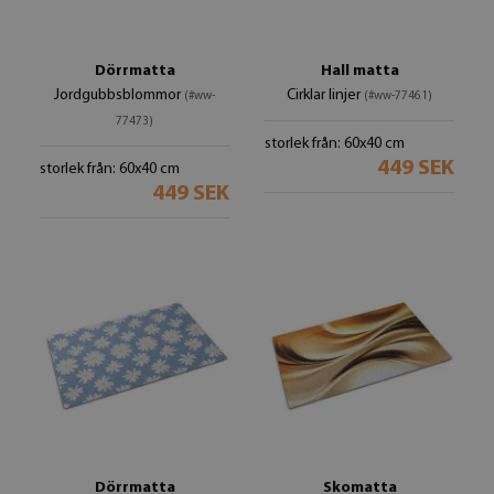
Dörrmatta
Hall matta
Jordgubbsblommor
Cirklar linjer
(#ww-
(#ww-77461)
77473)
storlek från: 60x40 cm
449 SEK
storlek från: 60x40 cm
449 SEK
Dörrmatta
Skomatta