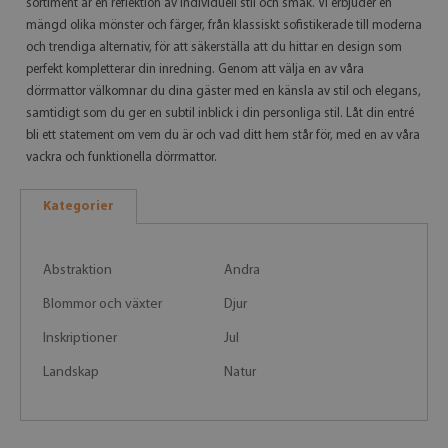
sortiment är en reflektion av individuell stil och smak. Vi erbjuder en
mängd olika mönster och färger, från klassiskt sofistikerade till moderna
och trendiga alternativ, för att säkerställa att du hittar en design som
perfekt kompletterar din inredning. Genom att välja en av våra
dörrmattor välkomnar du dina gäster med en känsla av stil och elegans,
samtidigt som du ger en subtil inblick i din personliga stil. Låt din entré
bli ett statement om vem du är och vad ditt hem står för, med en av våra
vackra och funktionella dörrmattor.
Kategorier
Abstraktion
Andra
Blommor och växter
Djur
Inskriptioner
Jul
Landskap
Natur