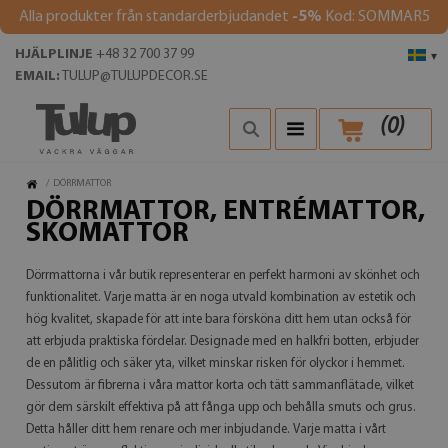
Alla produkter från standarderbjudandet
-5%
Kod: SOMMAR5
HJÄLPLINJE
+48 32 700 37 99
▾
EMAIL:
TULUP@TULUPDECOR.SE
(
0
)
/
DÖRRMATTOR
DÖRRMATTOR, ENTRÉMATTOR,
SKOMATTOR
Dörrmattorna i vår butik representerar en perfekt harmoni av skönhet och
funktionalitet. Varje matta är en noga utvald kombination av estetik och
hög kvalitet, skapade för att inte bara försköna ditt hem utan också för
att erbjuda praktiska fördelar. Designade med en halkfri botten, erbjuder
de en pålitlig och säker yta, vilket minskar risken för olyckor i hemmet.
Dessutom är fibrerna i våra mattor korta och tätt sammanflätade, vilket
gör dem särskilt effektiva på att fånga upp och behålla smuts och grus.
Detta håller ditt hem renare och mer inbjudande. Varje matta i vårt