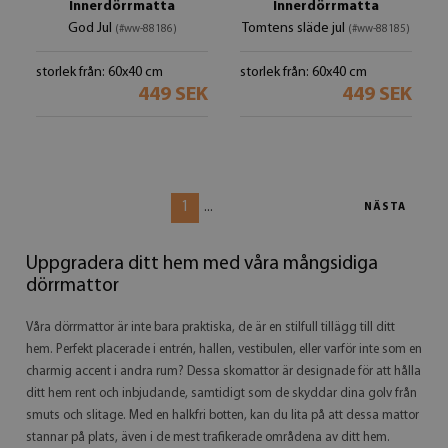
Innerdörrmatta
Innerdörrmatta
God Jul
Tomtens släde jul
(#ww-88186)
(#ww-88185)
storlek från: 60x40 cm
storlek från: 60x40 cm
449 SEK
449 SEK
1
...
NÄSTA
Uppgradera ditt hem med våra mångsidiga
dörrmattor
Våra dörrmattor är inte bara praktiska, de är en stilfull tillägg till ditt
hem. Perfekt placerade i entrén, hallen, vestibulen, eller varför inte som en
charmig accent i andra rum? Dessa skomattor är designade för att hålla
ditt hem rent och inbjudande, samtidigt som de skyddar dina golv från
smuts och slitage. Med en halkfri botten, kan du lita på att dessa mattor
stannar på plats, även i de mest trafikerade områdena av ditt hem.