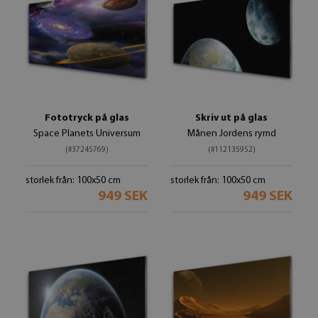
Fototryck på glas
Skriv ut på glas
Space Planets Universum
Månen Jordens rymd
(#37245769)
(#112135952)
storlek från: 100x50 cm
storlek från: 100x50 cm
949 SEK
949 SEK