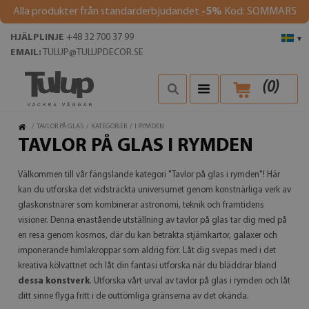
Alla produkter från standarderbjudandet
-5%
Kod: SOMMAR5
HJÄLPLINJE
+48 32 700 37 99
▾
EMAIL:
TULUP@TULUPDECOR.SE
(
0
)
/
TAVLOR PÅ GLAS
/
KATEGORIER
/
I RYMDEN
TAVLOR PÅ GLAS I RYMDEN
Välkommen till vår fängslande kategori "Tavlor på glas i rymden"! Här
kan du utforska det vidsträckta universumet genom konstnärliga verk av
glaskonstnärer som kombinerar astronomi, teknik och framtidens
visioner. Denna enastående utställning av tavlor på glas tar dig med på
en resa genom kosmos, där du kan betrakta stjärnkartor, galaxer och
imponerande himlakroppar som aldrig förr. Låt dig svepas med i det
kreativa kölvattnet och låt din fantasi utforska när du bläddrar bland
dessa konstverk
. Utforska vårt urval av tavlor på glas i rymden och låt
ditt sinne flyga fritt i de outtömliga gränserna av det okända.