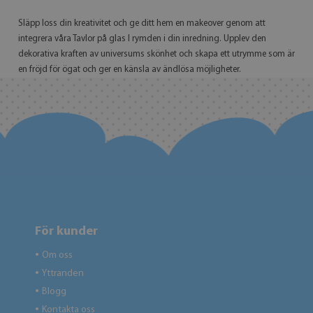
Släpp loss din kreativitet och ge ditt hem en makeover genom att
integrera våra Tavlor på glas I rymden i din inredning. Upplev den
dekorativa kraften av universums skönhet och skapa ett utrymme som är
en fröjd för ögat och ger en känsla av ändlösa möjligheter.
För kunder
Om oss
●
Yttranden
●
Blogg
●
Kontakta oss
●