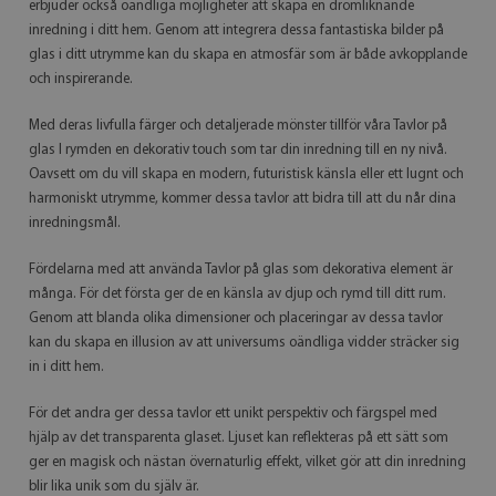
erbjuder också oändliga möjligheter att skapa en drömliknande
inredning i ditt hem. Genom att integrera dessa fantastiska bilder på
glas i ditt utrymme kan du skapa en atmosfär som är både avkopplande
och inspirerande.
Med deras livfulla färger och detaljerade mönster tillför våra Tavlor på
glas I rymden en dekorativ touch som tar din inredning till en ny nivå.
Oavsett om du vill skapa en modern, futuristisk känsla eller ett lugnt och
harmoniskt utrymme, kommer dessa tavlor att bidra till att du når dina
inredningsmål.
Fördelarna med att använda Tavlor på glas som dekorativa element är
många. För det första ger de en känsla av djup och rymd till ditt rum.
Genom att blanda olika dimensioner och placeringar av dessa tavlor
kan du skapa en illusion av att universums oändliga vidder sträcker sig
in i ditt hem.
För det andra ger dessa tavlor ett unikt perspektiv och färgspel med
hjälp av det transparenta glaset. Ljuset kan reflekteras på ett sätt som
ger en magisk och nästan övernaturlig effekt, vilket gör att din inredning
blir lika unik som du själv är.