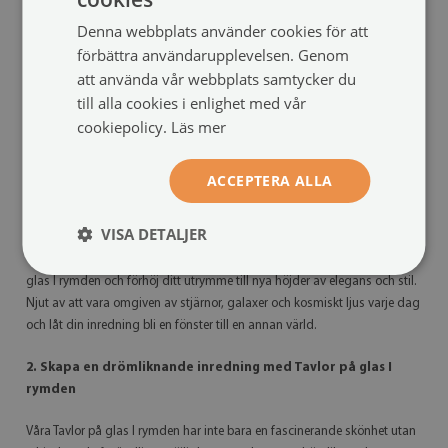
standardiserade implementeringar, kan du skräddarsy din tavla enligt
Denna webbplats använder cookies för att
dina preferenser för att passa perfekt in i ditt utrymme. Förstärkt av vårt
förbättra användarupplevelsen. Genom
högkvalitativa glas erbjuder vårt sortiment av Tavlor på glas I rymden en
att använda vår webbplats samtycker du
oöverträffad skärpa och klarhet i varje detalj, vilket gör att du kan njuta
till alla cookies i enlighet med vår
av bilderna i deras fulla prakt.
cookiepolicy.
Läs mer
Våra tavlor är tillverkade genom modern digital tryckteknik av högsta
kvalitet, vilket garanterar att varje bild blir en mästerverk. Med vår
ACCEPTERA ALLA
exceptionella kvalitet kan du vara säker på att din tavla inte bara
kommer att vara vacker utan även hålla länge.
VISA DETALJER
Upplev förtrollningen av universumets mysterier genom våra Tavlor på
glas I rymden och förhöj ditt utrymme till nya höjder av elegans och stil.
Njut av att vara omgiven av stjärnor, galaxer och kosmiskt ljus varje dag
och låt din inredning bli en fönster till en annan värld.
2. Skapa en drömliknande inredning med Tavlor på glas I
rymden
Våra Tavlor på glas I rymden har inte bara en fascinerande skönhet utan