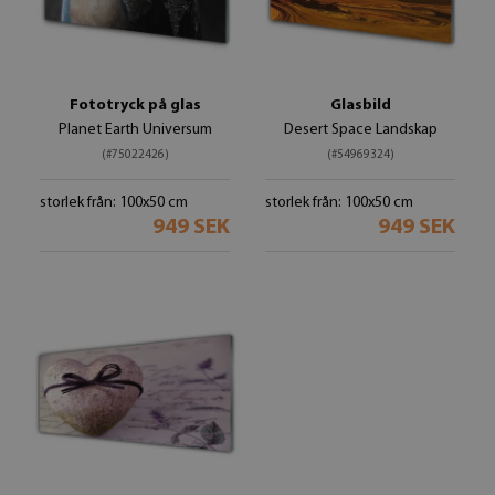
Fototryck på glas
Glasbild
Planet Earth Universum
Desert Space Landskap
(#75022426)
(#54969324)
storlek från: 100x50 cm
storlek från: 100x50 cm
949 SEK
949 SEK