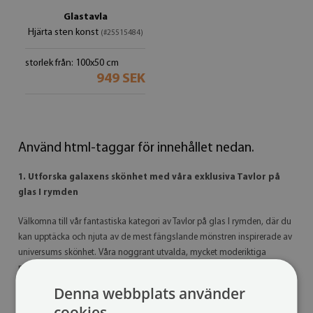
Glastavla
Hjärta sten konst
(#25515484)
storlek från: 100x50 cm
949 SEK
Använd html-taggar för innehållet nedan.
1. Utforska galaxens skönhet med våra exklusiva Tavlor på
glas I rymden
Välkomna till vår fantastiska kategori av Tavlor på glas I rymden, där du
kan upptäcka och njuta av de mest fängslande mönstren inspirerade av
universums skönhet. Våra noggrant utvalda, mycket moderiktiga
mönster tar dig på en resa genom galaxen och ger dig möjlighet att
addera en unik touch till ditt hem eller kontor.
Denna webbplats använder
cookies
Med flera dimensioner att välja mellan och alla möjligheter till icke-