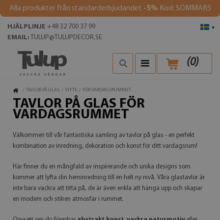
Alla produkter från standarderbjudandet
-5%
Kod: SOMMAR5
HJÄLPLINJE
+48 32 700 37 99
▾
EMAIL:
TULUP@TULUPDECOR.SE
(
0
)
/
TAVLOR PÅ GLAS
/
SYFTE
/
FÖR VARDAGSRUMMET
TAVLOR PÅ GLAS FÖR
VARDAGSRUMMET
Välkommen till vår fantastiska samling av tavlor på glas - en perfekt
kombination av inredning, dekoration och konst för ditt vardagsrum!
Här finner du en mångfald av inspirerande och unika designs som
kommer att lyfta din heminredning till en helt ny nivå. Våra glastavlor är
inte bara vackra att titta på, de är även enkla att hänga upp och skapar
en modern och stilren atmosfär i rummet.
Oavsett om du föredrar
abstrakt konst
,
vackra naturmotiv
eller