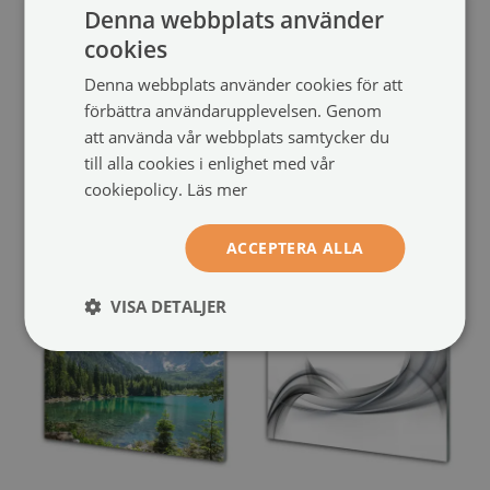
Denna webbplats använder
cookies
Denna webbplats använder cookies för att
förbättra användarupplevelsen. Genom
Glasbild
Bild på glas
att använda vår webbplats samtycker du
Forest Lake bergslandskap
Bridge natt panorama
till alla cookies i enlighet med vår
(#16361360)
(#237275557)
cookiepolicy.
Läs mer
storlek från: 100x50 cm
storlek från: 100x50 cm
949 SEK
949 SEK
ACCEPTERA ALLA
VISA DETALJER