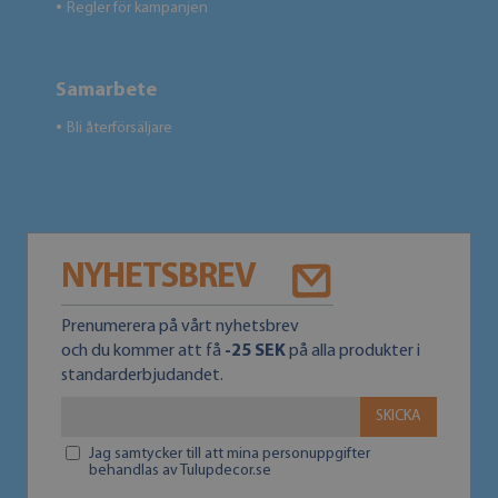
Regler för kampanjen
●
Samarbete
Bli återförsäljare
●
NYHETSBREV
Prenumerera på vårt nyhetsbrev
och du kommer att få
-25 SEK
på alla produkter i
standarderbjudandet.
SKICKA
Jag samtycker till att mina personuppgifter
behandlas av Tulupdecor.se