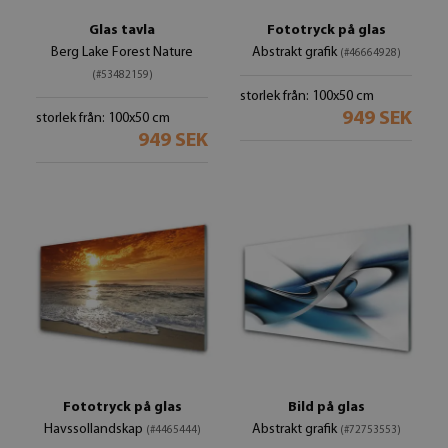
Glas tavla
Fototryck på glas
Berg Lake Forest Nature
Abstrakt grafik
(#46664928)
(#53482159)
storlek från: 100x50 cm
949 SEK
storlek från: 100x50 cm
949 SEK
Fototryck på glas
Bild på glas
Havssollandskap
Abstrakt grafik
(#4465444)
(#72753553)