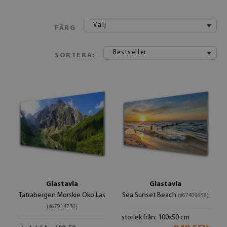
Välj
FÄRG
Bestseller
SORTERA:
Glastavla
Glastavla
Tatrabergen Morskie Oko Las
Sea Sunset Beach
(#67409658)
(#67914730)
storlek från: 100x50 cm