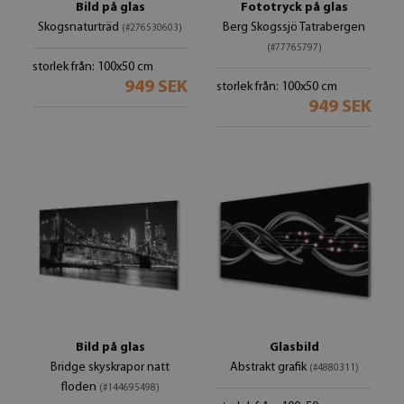
Bild på glas
Fototryck på glas
Skogsnaturträd
Berg Skogssjö Tatrabergen
(#276530603)
(#77765797)
storlek från: 100x50 cm
949 SEK
storlek från: 100x50 cm
949 SEK
Bild på glas
Glasbild
Bridge skyskrapor natt
Abstrakt grafik
(#4880311)
floden
(#144695498)