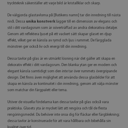
tryckteknik säkerställer att varje bild är kristallklar och skarp.
De välgjorda glastavlorna på [Butikens namn] tar din inredning till nästa
nivå. Dessa
unika konstverk
lägger till en dimension av elegans och
stil i ditt vardagsrum som är oöverträffad av andra dekorativa detaljer.
Genom att reflektera ljuset på ett vackert sätt skapar glaset en djup
effekt, vilket ger en känsla av rymd och ljus i rummet. De färgglada
mönstren ger också liv och energi till din inredning.
Dessa tavlor på glas är en utmärkt lösning när det gäller att skapa en
dekorativ effekt i ditt vardagsrum. Den blanka ytan ger en modern och
elegant känsla samtidigt som den inte tar över rummets övergripande
design. Det finns även möjlighet att använda dessa glasbilder för att
skapa en känsla av kontinuitet i din inredning, genom att välja mönster
som matchar din färgpalett eller tema.
Utöver de visuella fördelarna kan dessa tavlor på glas också vara
praktiska. Glasets yta är mycket lätt att rengöra och tål de flesta
rengöringsmedel. Du behöver inte oroa dig för fläckar eller färgblekning;
dessa tavlor är konstruerade för att vara hållbara och bibehålla sin
kvalitet över tid.