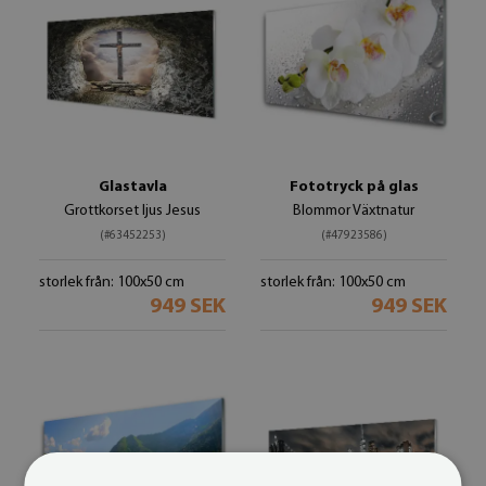
Glastavla
Fototryck på glas
Grottkorset ljus Jesus
Blommor Växtnatur
(#63452253)
(#47923586)
storlek från: 100x50 cm
storlek från: 100x50 cm
949 SEK
949 SEK