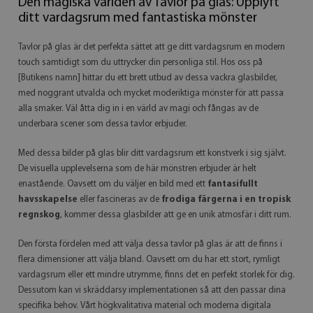
Den magiska världen av Tavlor på glas: Upplyft
ditt vardagsrum med fantastiska mönster
Tavlor på glas är det perfekta sättet att ge ditt vardagsrum en modern
touch samtidigt som du uttrycker din personliga stil. Hos oss på
[Butikens namn] hittar du ett brett utbud av dessa vackra glasbilder,
med noggrant utvalda och mycket moderiktiga mönster för att passa
alla smaker. Väl åtta dig in i en värld av magi och fångas av de
underbara scener som dessa tavlor erbjuder.
Med dessa bilder på glas blir ditt vardagsrum ett konstverk i sig självt.
De visuella upplevelserna som de här mönstren erbjuder är helt
enastående. Oavsett om du väljer en bild med ett
fantasifullt
havsskapelse
eller fascineras av de
frodiga färgerna i en tropisk
regnskog
, kommer dessa glasbilder att ge en unik atmosfär i ditt rum.
Den första fördelen med att välja dessa tavlor på glas är att de finns i
flera dimensioner att välja bland. Oavsett om du har ett stort, rymligt
vardagsrum eller ett mindre utrymme, finns det en perfekt storlek för dig.
Dessutom kan vi skräddarsy implementationen så att den passar dina
specifika behov. Vårt högkvalitativa material och moderna digitala