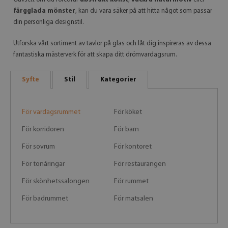
färgglada mönster
, kan du vara säker på att hitta något som passar
din personliga designstil.
Utforska vårt sortiment av tavlor på glas och låt dig inspireras av dessa
fantastiska mästerverk för att skapa ditt drömvardagsrum.
Syfte
Stil
Kategorier
För vardagsrummet
För köket
För korridoren
För barn
För sovrum
För kontoret
För tonåringar
För restaurangen
För skönhetssalongen
För rummet
För badrummet
För matsalen