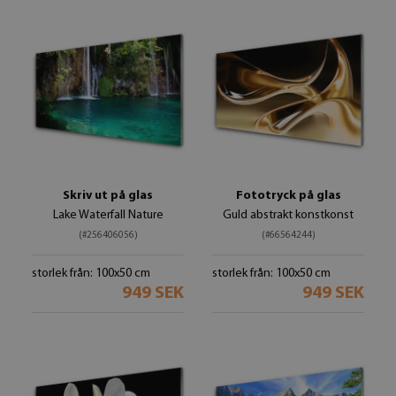
Skriv ut på glas
Fototryck på glas
Lake Waterfall Nature
Guld abstrakt konstkonst
(#256406056)
(#66564244)
storlek från: 100x50 cm
storlek från: 100x50 cm
949 SEK
949 SEK