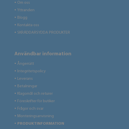
Om oss
●
Yttranden
●
Blogg
●
Kontakta oss
●
SKRÄDDARSYDDA PRODUKTER
●
Användbar information
Ångerrätt
●
Integritetspolicy
●
Leverans
●
Betalningar
●
Klagomål och returer
●
Föreskrifter för butiker
●
Frågor och svar
●
Monteringsanvisning
●
PRODUKTINFORMATION
●