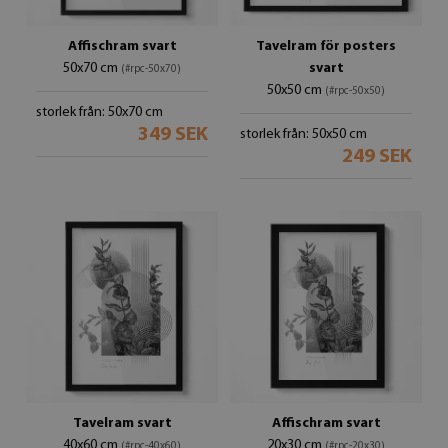
Affischram svart
Tavelram för posters
50x70 cm
svart
(#rpc-50x70)
50x50 cm
(#rpc-50x50)
storlek från: 50x70 cm
349 SEK
storlek från: 50x50 cm
249 SEK
Tavelram svart
Affischram svart
40x60 cm
20x30 cm
(#rpc-40x60)
(#rpc-20x30)