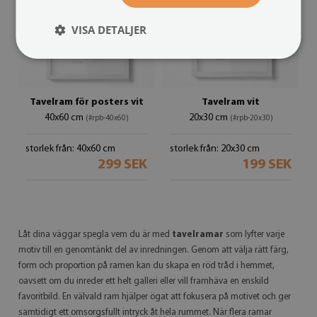
VISA DETALJER
Tavelram för posters vit
Tavelram vit
40x60 cm
20x30 cm
(#rpb-40x60)
(#rpb-20x30)
storlek från: 40x60 cm
storlek från: 20x30 cm
299 SEK
199 SEK
Låt dina väggar spegla vem du är med
tavelramar
som lyfter varje
motiv till en genomtänkt del av inredningen. Genom att välja rätt färg,
form och proportion på ramen kan du skapa en röd tråd i hemmet,
oavsett om du inreder ett helt galleri eller vill framhäva en enskild
favoritbild. En välvald ram hjälper ögat att fokusera på motivet och ger
samtidigt ett omsorgsfullt intryck åt hela rummet. När flera ramar