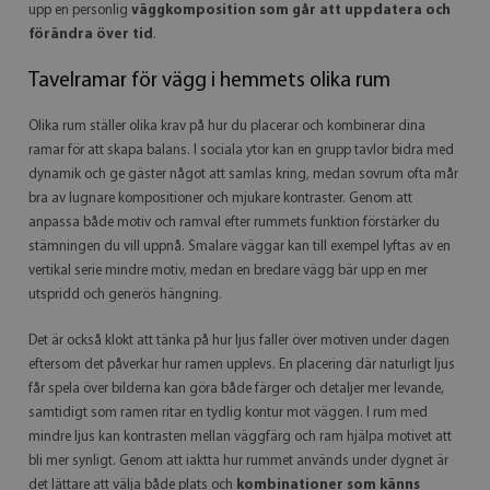
upp en personlig
väggkomposition som går att uppdatera och
förändra över tid
.
Tavelramar för vägg i hemmets olika rum
Olika rum ställer olika krav på hur du placerar och kombinerar dina
ramar för att skapa balans. I sociala ytor kan en grupp tavlor bidra med
dynamik och ge gäster något att samlas kring, medan sovrum ofta mår
bra av lugnare kompositioner och mjukare kontraster. Genom att
anpassa både motiv och ramval efter rummets funktion förstärker du
stämningen du vill uppnå. Smalare väggar kan till exempel lyftas av en
vertikal serie mindre motiv, medan en bredare vägg bär upp en mer
utspridd och generös hängning.
Det är också klokt att tänka på hur ljus faller över motiven under dagen
eftersom det påverkar hur ramen upplevs. En placering där naturligt ljus
får spela över bilderna kan göra både färger och detaljer mer levande,
samtidigt som ramen ritar en tydlig kontur mot väggen. I rum med
mindre ljus kan kontrasten mellan väggfärg och ram hjälpa motivet att
bli mer synligt. Genom att iaktta hur rummet används under dygnet är
det lättare att välja både plats och
kombinationer som känns