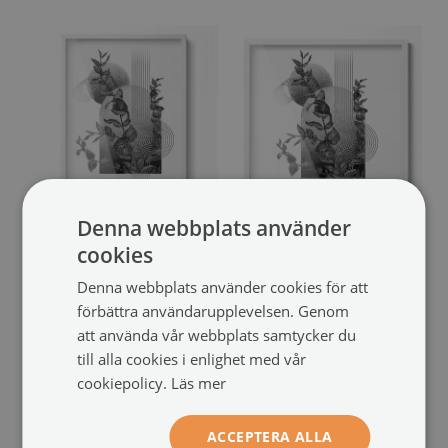
Denna webbplats använder
Tavelram vit
Affischram vit
cookies
50x70 cm
50x50 cm
(#rpb-50x70)
(#rpb-50x50)
Denna webbplats använder cookies för att
storlek från: 50x70 cm
storlek från: 50x50 cm
förbättra användarupplevelsen. Genom
349 SEK
249 SEK
att använda vår webbplats samtycker du
till alla cookies i enlighet med vår
cookiepolicy.
Läs mer
ACCEPTERA ALLA