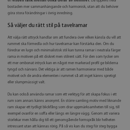
en
visuell länk mellan olika delar av hemmet
. Då upplevs hela
bostaden mer sammanhängande och harmonisk, utan att du behöver
göra stora förändringar i övrig inredning.
Så väljer du rätt stil på tavelramar
Att välja rätt uttryck handlar om att fundera över vilken känsla du vill att
rummet ska förmedla och hur tavelramar kan förstärka den. Om du
föredrar en lugn och minimalistisk stil kan tunna ramar i neutrala färger
rama in motiven på ett diskret men stilrent sätt. För den som tycker om
ett mer ombonat intryck kan en något mer markerad profil ge bilderna
tyngd och närvaro. Det viktiga är att ramen harmonierar med både
motivet och de andra elementen i rummet så att inget känns spretigt
eller slumpmässigt valt.
Du kan också använda ramar som ett verktyg för att skapa fokus i ett
rum som annars känns anonymt. En större samling motiv med liknande
ram skapar ett tydligt blickfång som drar uppmärksamheten till sig, till
exempel ovanför en soffa eller längs en längre vägg. Genom att variera
storlekar men hålla dig till ett genomgående formspråk blir helheten
intressant utan att kännas rörig. På så vis kan du steg för steg bygga