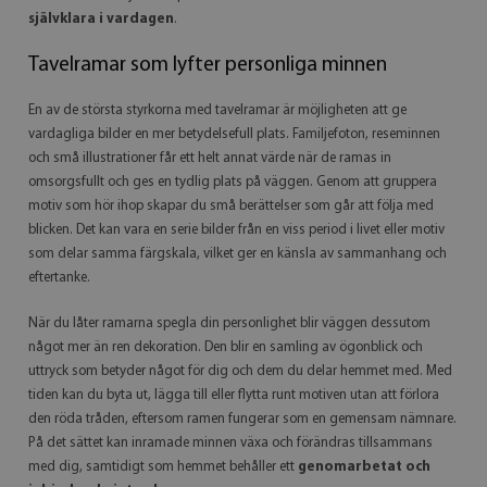
självklara i vardagen
.
Tavelramar som lyfter personliga minnen
En av de största styrkorna med tavelramar är möjligheten att ge
vardagliga bilder en mer betydelsefull plats. Familjefoton, reseminnen
och små illustrationer får ett helt annat värde när de ramas in
omsorgsfullt och ges en tydlig plats på väggen. Genom att gruppera
motiv som hör ihop skapar du små berättelser som går att följa med
blicken. Det kan vara en serie bilder från en viss period i livet eller motiv
som delar samma färgskala, vilket ger en känsla av sammanhang och
eftertanke.
När du låter ramarna spegla din personlighet blir väggen dessutom
något mer än ren dekoration. Den blir en samling av ögonblick och
uttryck som betyder något för dig och dem du delar hemmet med. Med
tiden kan du byta ut, lägga till eller flytta runt motiven utan att förlora
den röda tråden, eftersom ramen fungerar som en gemensam nämnare.
På det sättet kan inramade minnen växa och förändras tillsammans
med dig, samtidigt som hemmet behåller ett
genomarbetat och