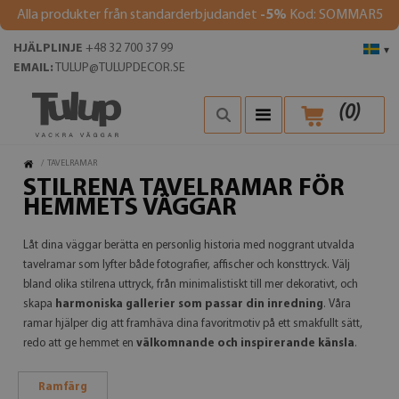
Alla produkter från standarderbjudandet
-5%
Kod: SOMMAR5
HJÄLPLINJE
+48 32 700 37 99
▾
EMAIL:
TULUP@TULUPDECOR.SE
(
0
)
/
TAVELRAMAR
STILRENA TAVELRAMAR FÖR
HEMMETS VÄGGAR
Låt dina väggar berätta en personlig historia med noggrant utvalda
tavelramar som lyfter både fotografier, affischer och konsttryck. Välj
bland olika stilrena uttryck, från minimalistiskt till mer dekorativt, och
skapa
harmoniska gallerier som passar din inredning
. Våra
ramar hjälper dig att framhäva dina favoritmotiv på ett smakfullt sätt,
redo att ge hemmet en
välkomnande och inspirerande känsla
.
Ramfärg