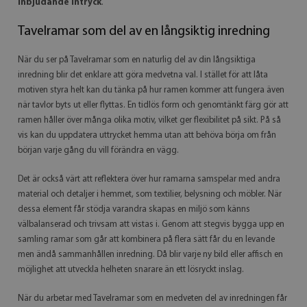
inbjudande intryck
.
Tavelramar som del av en långsiktig inredning
När du ser på Tavelramar som en naturlig del av din långsiktiga
inredning blir det enklare att göra medvetna val. I stället för att låta
motiven styra helt kan du tänka på hur ramen kommer att fungera även
när tavlor byts ut eller flyttas. En tidlös form och genomtänkt färg gör att
ramen håller över många olika motiv, vilket ger flexibilitet på sikt. På så
vis kan du uppdatera uttrycket hemma utan att behöva börja om från
början varje gång du vill förändra en vägg.
Det är också värt att reflektera över hur ramarna samspelar med andra
material och detaljer i hemmet, som textilier, belysning och möbler. När
dessa element får stödja varandra skapas en miljö som känns
välbalanserad och trivsam att vistas i. Genom att stegvis bygga upp en
samling ramar som går att kombinera på flera sätt får du en levande
men ändå sammanhållen inredning. Då blir varje ny bild eller affisch en
möjlighet att utveckla helheten snarare än ett lösryckt inslag.
När du arbetar med Tavelramar som en medveten del av inredningen får