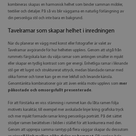
kombineras skapas en harmonisk helhet som binder samman möbler,
textilier och detaljer. På så vis blir väggarna en naturlig förlängning av
din personliga stil och inte bara en bakgrund.
Tavelramar som skapar helhet i inredningen
När du planerar en vägg med konst eller fotografier är valet av
Tavelramar avgörande för hur helheten upplevs. Genom att utgå från
rummets färgskala kan du välja ramar som antingen smälter in mjukt
eller skapar en tydlig kontrast som ger energi. Enhetliga ramar i liknande
stil ger ett lugnt och strukturerat uttryck, medan blandade ramar med
olika former och toner kan ge en mer lekfull och levande känsla.
Genomtänkta kombinationer gör att även enkla motiv upplevs som
mer
påkostade och omsorgsfullt presenterade
.
För att förstärka en viss stämning i rummet kan du låta ramen följa
motivets karaktär, till exempel mer avskalade linjer kring grafiska tryck
och mer mjukt formade ramar kring personliga porträtt. På det sättet
stödjer ramen berättelsen i bilden i stället för att konkurrera med den.
Genom att upprepa samma ramtyp på flera väggar skapar du dessutom