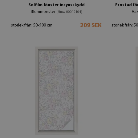
Solfilm fönster insynsskydd
Frostad fö
Blommönster
Vä
(#fmw-00012104)
209 SEK
storlek från: 50x100 cm
storlek från: 