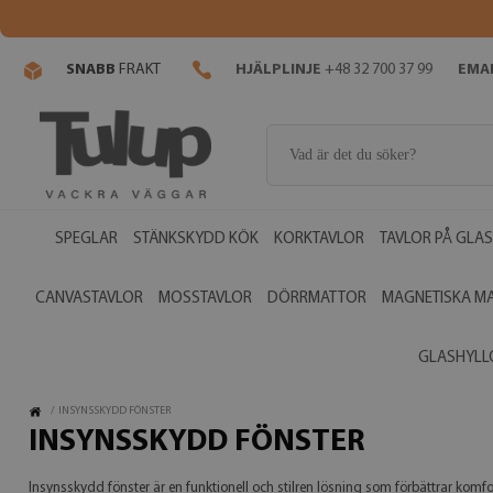
SNABB
FRAKT
HJÄLPLINJE
+48 32 700 37 99
EMAI
SPEGLAR
STÄNKSKYDD KÖK
KORKTAVLOR
TAVLOR PÅ GLAS
CANVASTAVLOR
MOSSTAVLOR
DÖRRMATTOR
MAGNETISKA M
GLASHYLL
/
INSYNSSKYDD FÖNSTER
INSYNSSKYDD FÖNSTER
Insynsskydd fönster är en funktionell och stilren lösning som förbättrar komfort