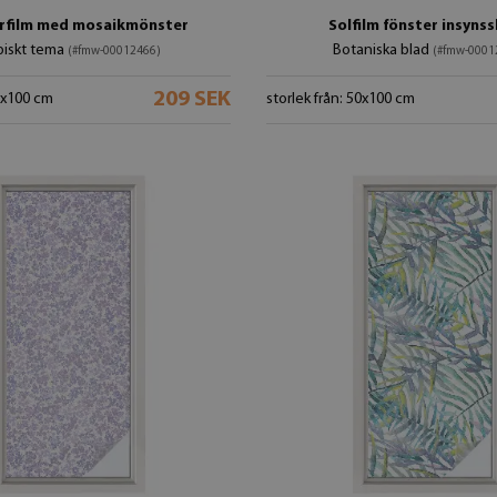
rfilm med mosaikmönster
Solfilm fönster insyns
piskt tema
Botaniska blad
(#fmw-00012466)
(#fmw-0001
209 SEK
50x100 cm
storlek från: 50x100 cm