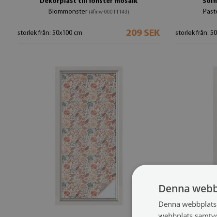
Dekorplast till fönster mosaik
Solf
Blommönster
Past
(#fmw-00011143)
209 SEK
storlek från: 50x100 cm
storlek från: 
Denna webb
Denna webbplats 
webbplats samtyck