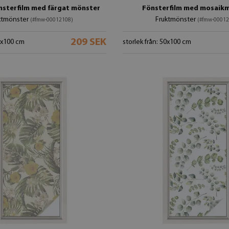
nsterfilm med färgat mönster
Fönsterfilm med mosaik
xtmönster
Fruktmönster
(#fmw-00012108)
(#fmw-00012
209 SEK
50x100 cm
storlek från: 50x100 cm