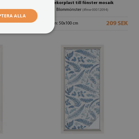
skydd
Dekorplast till fönster mosaik
Blommönster
11844)
(#fmw-00012094)
PTERA ALLA
209 SEK
209 SEK
storlek från: 50x100 cm