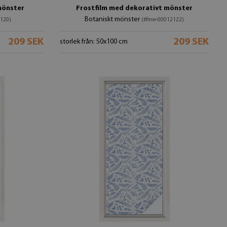
mönster
Frostfilm med dekorativt mönster
Botaniskt mönster
120)
(#fmw-00012122)
209 SEK
209 SEK
storlek från: 50x100 cm