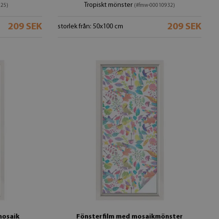
Tropiskt mönster
925)
(#fmw-00010932)
209 SEK
209 SEK
storlek från: 50x100 cm
mosaik
Fönsterfilm med mosaikmönster