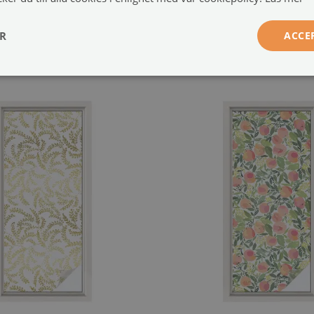
lm med dekorativt mönster
Solfilm fönster insyns
ikata blad
Pastellblommor
(#fmw-00011793)
(#fmw-000
ER
ACCE
209 SEK
50x100 cm
storlek från: 50x100 cm