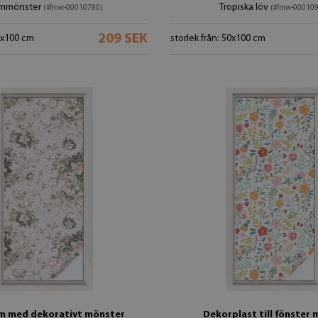
ommönster
Tropiska löv
(#fmw-00010780)
(#fmw-00010
209 SEK
50x100 cm
storlek från: 50x100 cm
lm med dekorativt mönster
Dekorplast till fönster 