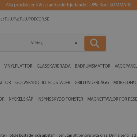
Alla produkter från standarderbjudandet
-5%
Kod: SOMMAR5
L:
TULUP@TULUPDECOR.SE
Allting
VINYLPLATTOR
GLASSKÄRBRÄDA
BADRUMSMATTOR
VÄGGPANE
ATTOR
GOLVSKYDD TILL ELDSTÄDER
GRILLUNDERLÄGG
MÖBELDEK
OR
NYCKELSKÅP
INSYNSSKYDD FÖNSTER
MAGNETTAVLOR FÖR RES
en i både bostäder och arbetsmiljöer utan att behöva byta glas. De hjälper till att r