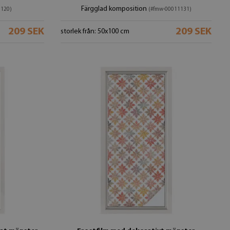
Färgglad komposition
1120)
(#fmw-00011131)
209 SEK
209 SEK
storlek från: 50x100 cm