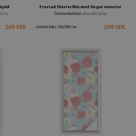
skydd
Frostad fönsterfilm med färgat mönster
Ormbunkeblad
2573)
(#fmw-00012658)
209 SEK
209 SEK
storlek från: 50x100 cm