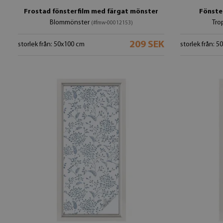
Frostad fönsterfilm med färgat mönster
Fönste
Blommönster
Tro
(#fmw-00012153)
209 SEK
storlek från: 50x100 cm
storlek från: 