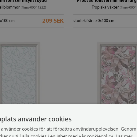
ilm fönster insynsskydd
Frostad fönsterfilm med fär
ellblommor
Tropiska växter
(#fmw-00011222)
(#fmw-0001
209 SEK
50x100 cm
storlek från: 50x100 cm
plats använder cookies
använder cookies för att förbättra användarupplevelsen. Genom 
er du till alla cookies i enlighet med vår cookiepolicy.
Läs mer