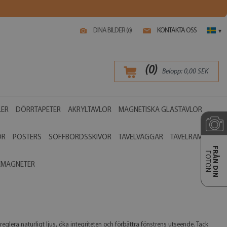
DINA BILDER (
)
KONTAKTA OSS
0
▾
(
0
)
Belopp:
0,00
SEK
LER
DÖRRTAPETER
AKRYLTAVLOR
MAGNETISKA GLASTAVLOR
OR
POSTERS
SOFFBORDSSKIVOR
TAVELVÄGGAR
TAVELRAMAR
FRÅN DIN
FOTON
EMAGNETER
eglera naturligt ljus, öka integriteten och förbättra fönstrens utseende. Tack