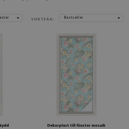
äxter
Bestseller
SORTERA:
skydd
Dekorplast till fönster mosaik