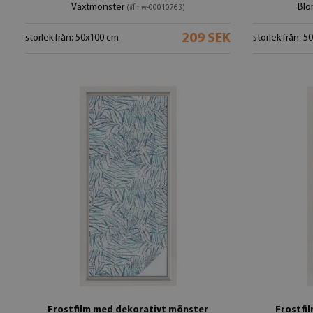
Växtmönster
Bl
(#fmw-00010763)
209 SEK
storlek från: 50x100 cm
storlek från: 
Frostfilm med dekorativt mönster
Frostfi