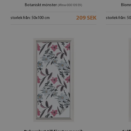
Botaniskt mönster
Blom
(#fmw-00010939)
209 SEK
storlek från: 50x100 cm
storlek från: 