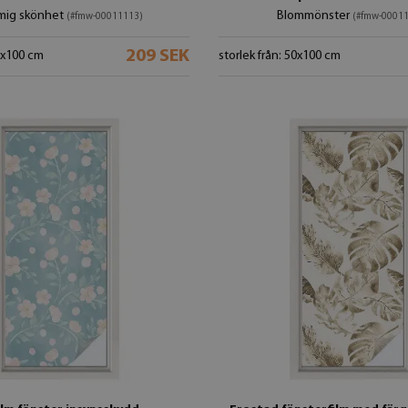
mig skönhet
Blommönster
(#fmw-00011113)
(#fmw-0001
209 SEK
50x100 cm
storlek från: 50x100 cm