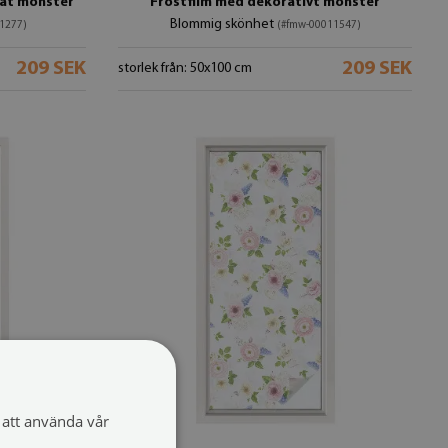
gat mönster
Frostfilm med dekorativt mönster
Blommig skönhet
1277)
(#fmw-00011547)
209 SEK
209 SEK
storlek från: 50x100 cm
att använda vår