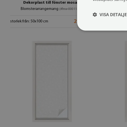
Dekorplast till fönster mosaik
Frostfi
Blomsterarrangemang
Del
(#fmw-00011550)
VISA DETALJ
209 SEK
storlek från: 50x100 cm
storlek från: 