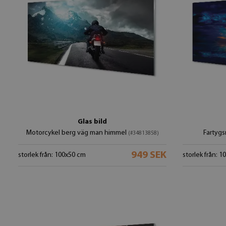
Glas bild
Motorcykel berg väg man himmel
Fartygs
(#34813858)
949 SEK
storlek från: 100x50 cm
storlek från: 