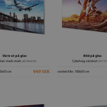
Skriv ut på glas
Bild på glas
plan stads moln
Cykelväg västerut
(#91684219)
(#5115
949 SEK
100x50 cm
storlek från: 100x50 cm