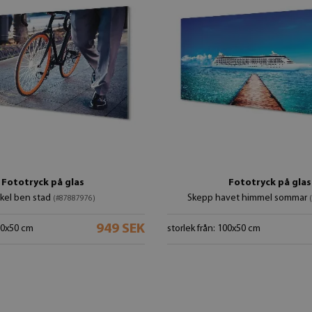
Fototryck på glas
Fototryck på glas
kel ben stad
Skepp havet himmel sommar
(#87887976)
949 SEK
100x50 cm
storlek från: 100x50 cm