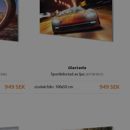
Glastavla
Sportbilsstad av ljus
5596)
(#37581853)
949 SEK
949 SEK
storlek från: 100x50 cm