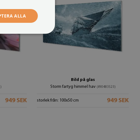
PTERA ALLA
Bild på glas
Storm fartyg himmel hav
)
(#90483523)
949 SEK
949 SEK
storlek från: 100x50 cm