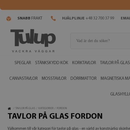
SNABB
FRAKT
HJÄLPLINJE
+48 32 700 37 99
EMAI
SPEGLAR
STÄNKSKYDD KÖK
KORKTAVLOR
TAVLOR PÅ GLAS
CANVASTAVLOR
MOSSTAVLOR
DÖRRMATTOR
MAGNETISKA M
GLASHYLL
/
TAVLOR PÅ GLAS
/
KATEGORIER
/
FORDON
TAVLOR PÅ GLAS FORDON
Välkommen till vår kategori för tavlor på glas - en värld av konstnärlig skön