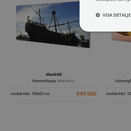
VISA DETALJ
Glasbild
Himmelskepp
Solnedgån
(#96818755)
949 SEK
storlek från: 100x50 cm
storlek från: 