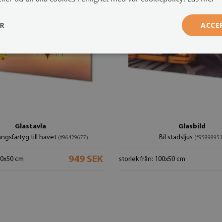
ER
ACCE
Glastavla
Glasbild
gsfartyg till havet
Bil stadsljus
(#96429677)
(#95898951
949 SEK
100x50 cm
storlek från: 100x50 cm