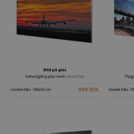
Bild på glas
Solnedgång plan moln
Flyg
(#93415736)
949 SEK
storlek från: 100x50 cm
storlek från: 