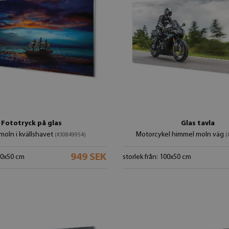
Fototryck på glas
Glas tavla
moln i kvällshavet
Motorcykel himmel moln väg
(#30849954)
(
949 SEK
100x50 cm
storlek från: 100x50 cm