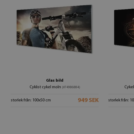
Glas bild
Cyklist cykel moln
Cykel
(#74986884)
949 SEK
storlek från: 100x50 cm
storlek från: 