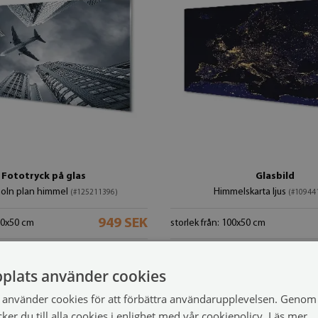
Fototryck på glas
Glasbild
oln plan himmel
Himmelskarta ljus
(#125211396)
(#10944
949 SEK
100x50 cm
storlek från: 100x50 cm
plats använder cookies
använder cookies för att förbättra användarupplevelsen. Genom 
er du till alla cookies i enlighet med vår cookiepolicy.
Läs mer