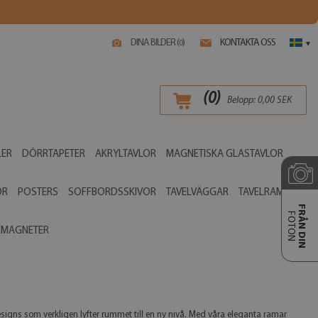
DINA BILDER (
)
KONTAKTA OSS
0
▾
(
0
)
Belopp:
0,00
SEK
LER
DÖRRTAPETER
AKRYLTAVLOR
MAGNETISKA GLASTAVLOR
OR
POSTERS
SOFFBORDSSKIVOR
TAVELVÄGGAR
TAVELRAMAR
FRÅN DIN
FOTON
EMAGNETER
esigns som verkligen lyfter rummet till en ny nivå. Med våra eleganta ramar