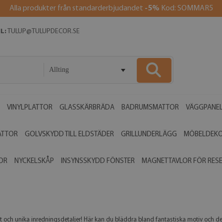
Alla produkter från standarderbjudandet
-5%
Kod: SOMMAR5
L:
TULUP@TULUPDECOR.SE
Allting
VINYLPLATTOR
GLASSKÄRBRÄDA
BADRUMSMATTOR
VÄGGPANE
ATTOR
GOLVSKYDD TILL ELDSTÄDER
GRILLUNDERLÄGG
MÖBELDEK
OR
NYCKELSKÅP
INSYNSSKYDD FÖNSTER
MAGNETTAVLOR FÖR RES
het och unika inredningsdetaljer! Här kan du bläddra bland fantastiska motiv och d