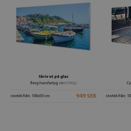
Skriv ut på glas
Berg havsfartyg
Cy
(#89317922)
949 SEK
storlek från: 100x50 cm
storlek från: 