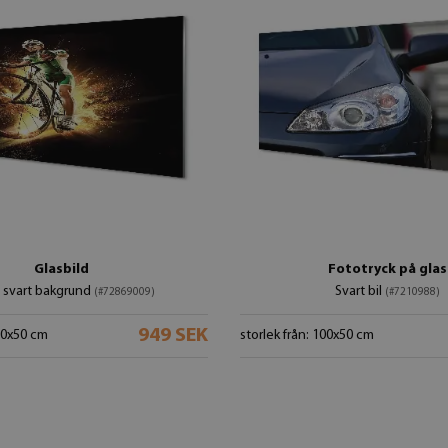
Glasbild
Fototryck på glas
 svart bakgrund
Svart bil
(#72869009)
(#7210988)
949 SEK
100x50 cm
storlek från: 100x50 cm