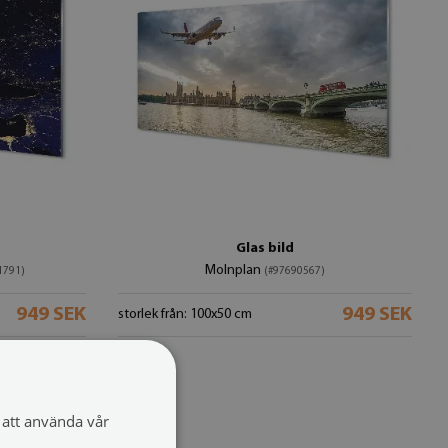
Glas bild
Molnplan
1791)
(#97690567)
949 SEK
949 SEK
storlek från: 100x50 cm
att använda vår