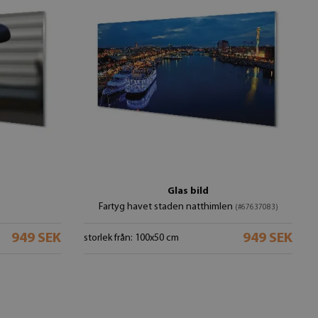
Glas bild
Fartyg havet staden natthimlen
(#67637083)
949 SEK
949 SEK
storlek från: 100x50 cm