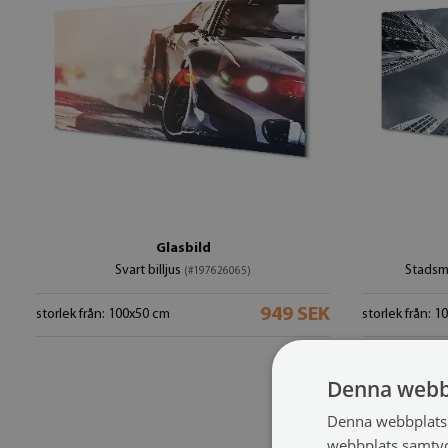
Glasbild
Svart billjus
Stadsm
(#197626065)
949 SEK
storlek från: 100x50 cm
storlek från: 
Denna webb
Denna webbplats 
webbplats samtyck