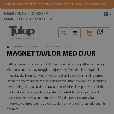
Alla produkter från standarderbjudandet
-5%
Kod: SOMMAR5
HJÄLPLINJE
+48 32 700 37 99
▾
EMAIL:
TULUP@TULUPDECOR.SE
(
0
)
/
MAGNETISKA GLASTAVLOR
/
KATEGORIER
/
DJUR
MAGNETTAVLOR MED DJUR
Sätt din personliga prägel på ditt hem med våra magnettavlor med djur!
Med ett brett utbud av färgglada djurmotiv, från söta kattungar till
majestätiska lejon, kan du lätt och enkelt ge liv och charm till rummet.
Dessa magnettavlor är inte bara dekorativa, utan erbjuder också praktisk
användning. Skapa en visuell tavla med påminnelser, planer och bilder
med hjälp av de bifogade magneterna. Perfekt för att organisera ditt
arbete eller hemliv på ett stilfullt sätt. Välj din favorit bland våra
magnettavlor med djur idag och addera en rolig och färgstark touch till
ditt hem!