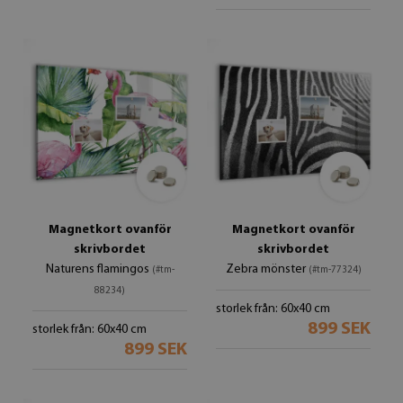
Magnetkort ovanför
Magnetkort ovanför
skrivbordet
skrivbordet
Naturens flamingos
Zebra mönster
(#tm-
(#tm-77324)
88234)
storlek från: 60x40 cm
899 SEK
storlek från: 60x40 cm
899 SEK