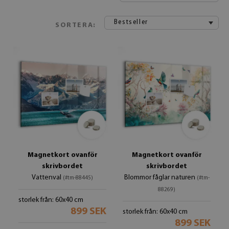
Bestseller
SORTERA:
Magnetkort ovanför
Magnetkort ovanför
skrivbordet
skrivbordet
Vattenval
Blommor fåglar naturen
(#tm-88445)
(#tm-
88269)
storlek från: 60x40 cm
899 SEK
storlek från: 60x40 cm
899 SEK