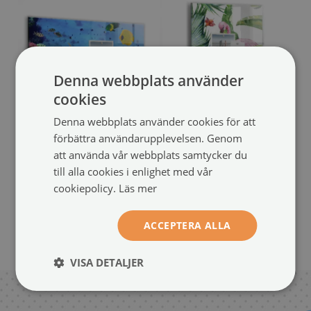
Denna webbplats använder
cookies
Denna webbplats använder cookies för att
förbättra användarupplevelsen. Genom
Tabuľa na magnetky
Magnetická tabuľa na
att använda vår webbplats samtycker du
Undervattensliv
magnetky för barn
(#tm-1097)
till alla cookies i enlighet med vår
Natur flamingofågel
(#tm-
cookiepolicy.
Läs mer
storlek från: 60x40 cm
88796)
899 SEK
storlek från: 40x60 cm
ACCEPTERA ALLA
899 SEK
VISA DETALJER