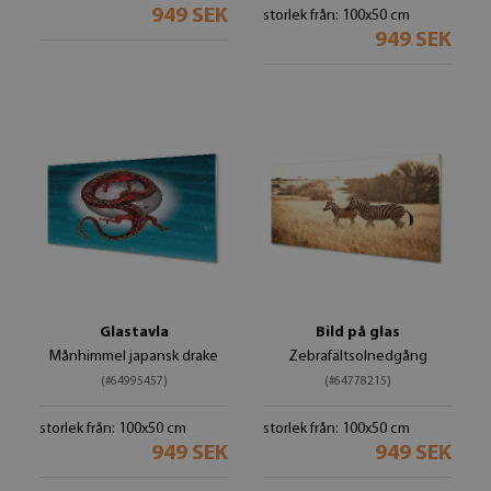
949 SEK
storlek från: 100x50 cm
949 SEK
Glastavla
Bild på glas
Månhimmel japansk drake
Zebrafältsolnedgång
(#64995457)
(#64778215)
storlek från: 100x50 cm
storlek från: 100x50 cm
949 SEK
949 SEK