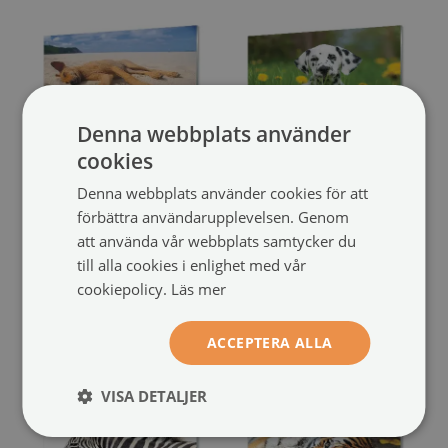
Denna webbplats använder
cookies
Fototryck på glas
Glas bild
Denna webbplats använder cookies för att
Liggande strandhund
Hundäng
(#53059139)
förbättra användarupplevelsen. Genom
(#53502958)
att använda vår webbplats samtycker du
storlek från: 100x50 cm
till alla cookies i enlighet med vår
949 SEK
storlek från: 100x50 cm
cookiepolicy.
Läs mer
949 SEK
ACCEPTERA ALLA
VISA DETALJER