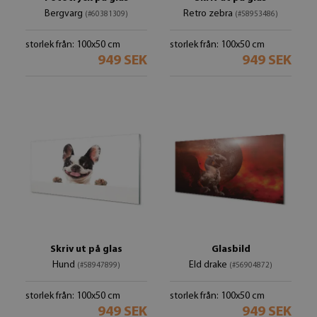
Bergvarg
Retro zebra
(#60381309)
(#58953486)
storlek från: 100x50 cm
storlek från: 100x50 cm
949 SEK
949 SEK
Skriv ut på glas
Glasbild
Hund
Eld drake
(#58947899)
(#56904872)
storlek från: 100x50 cm
storlek från: 100x50 cm
949 SEK
949 SEK