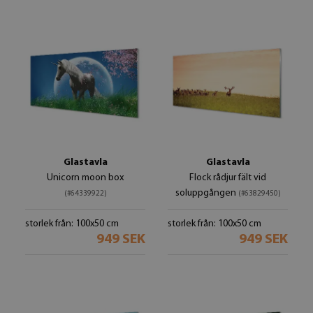
Glastavla
Glastavla
Unicorn moon box
Flock rådjur fält vid
soluppgången
(#64339922)
(#63829450)
storlek från: 100x50 cm
storlek från: 100x50 cm
949 SEK
949 SEK