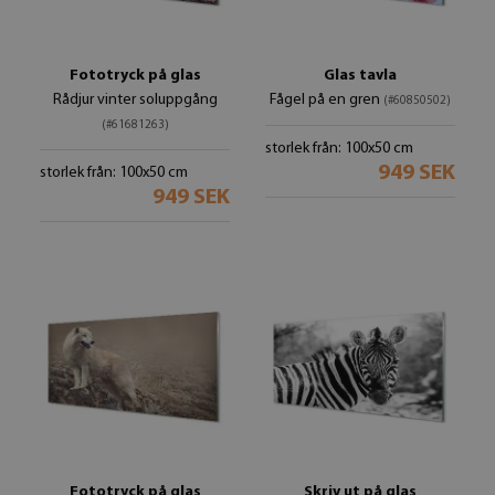
Fototryck på glas
Glas tavla
Rådjur vinter soluppgång
Fågel på en gren
(#60850502)
(#61681263)
storlek från: 100x50 cm
949 SEK
storlek från: 100x50 cm
949 SEK
Fototryck på glas
Skriv ut på glas