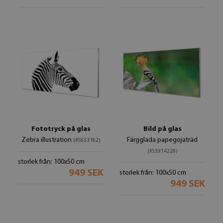
Fototryck på glas
Bild på glas
Zebra illustration
Färgglada papegojaträd
(#5653162)
(#55914228)
storlek från: 100x50 cm
949 SEK
storlek från: 100x50 cm
949 SEK