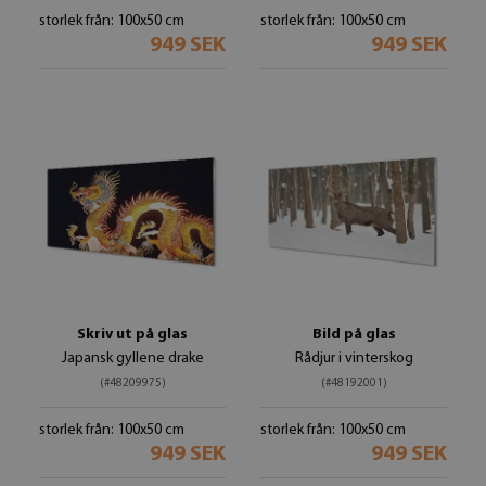
storlek från: 100x50 cm
storlek från: 100x50 cm
949 SEK
949 SEK
Skriv ut på glas
Bild på glas
Japansk gyllene drake
Rådjur i vinterskog
(#48209975)
(#48192001)
storlek från: 100x50 cm
storlek från: 100x50 cm
949 SEK
949 SEK