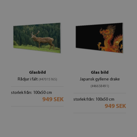
Glasbild
Glas bild
Rådjur i fält
Japansk gyllene drake
(#47015165)
(#46658491)
storlek från: 100x50 cm
949 SEK
storlek från: 100x50 cm
949 SEK