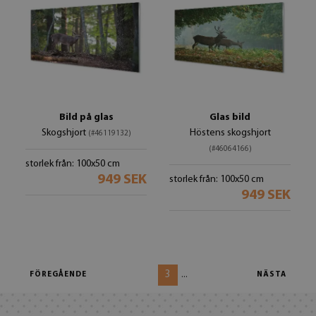
Bild på glas
Glas bild
Skogshjort
Höstens skogshjort
(#46119132)
(#46064166)
storlek från: 100x50 cm
949 SEK
storlek från: 100x50 cm
949 SEK
3
...
FÖREGÅENDE
NÄSTA