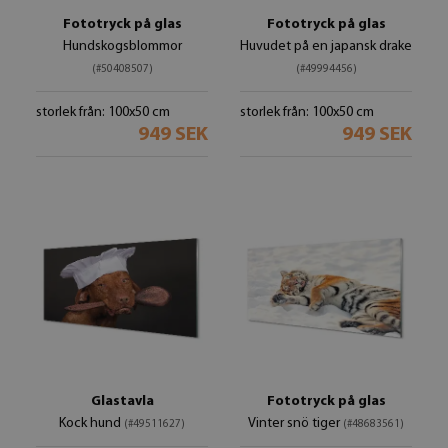
Fototryck på glas
Fototryck på glas
Hundskogsblommor
Huvudet på en japansk drake
(#50408507)
(#49994456)
storlek från: 100x50 cm
storlek från: 100x50 cm
949 SEK
949 SEK
Glastavla
Fototryck på glas
Kock hund
Vinter snö tiger
(#49511627)
(#48683561)