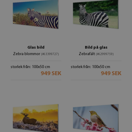
Glas bild
Bild på glas
Zebra blommor
Zebrafält
(#63399727)
(#62999759)
storlek från: 100x50 cm
storlek från: 100x50 cm
949 SEK
949 SEK