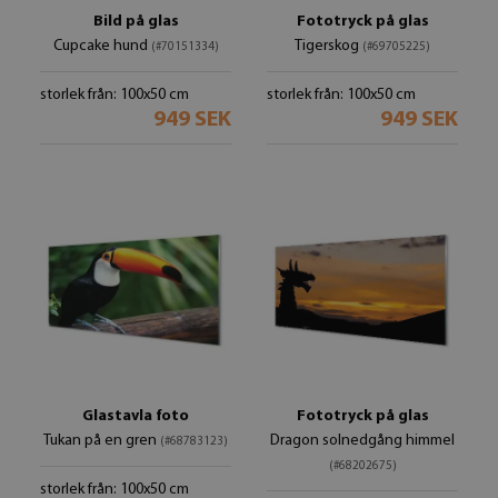
Bild på glas
Fototryck på glas
Cupcake hund
Tigerskog
(#70151334)
(#69705225)
storlek från: 100x50 cm
storlek från: 100x50 cm
949 SEK
949 SEK
Glastavla foto
Fototryck på glas
Tukan på en gren
Dragon solnedgång himmel
(#68783123)
(#68202675)
storlek från: 100x50 cm