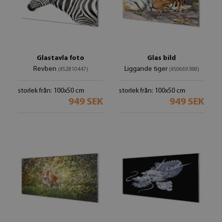
Glastavla foto
Glas bild
Revben
Liggande tiger
(#52810447)
(#50669388)
storlek från: 100x50 cm
storlek från: 100x50 cm
949 SEK
949 SEK