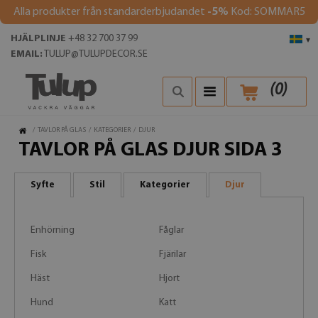
Alla produkter från standarderbjudandet
-5%
Kod: SOMMAR5
HJÄLPLINJE
+48 32 700 37 99
▾
EMAIL:
TULUP@TULUPDECOR.SE
(
0
)
/
TAVLOR PÅ GLAS
/
KATEGORIER
/
DJUR
TAVLOR PÅ GLAS DJUR SIDA 3
Syfte
Stil
Kategorier
Djur
Enhörning
Fåglar
Fisk
Fjärilar
Häst
Hjort
Hund
Katt