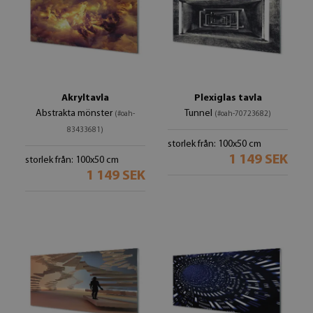
Akryltavla
Plexiglas tavla
Abstrakta mönster
Tunnel
(#oah-
(#oah-70723682)
83433681)
storlek från: 100x50 cm
1 149 SEK
storlek från: 100x50 cm
1 149 SEK