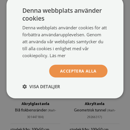
Övergång av zebraränder
Blå ränder
(#oah-301447783)
(#oah-327130866)
Denna webbplats använder
storlek från: 100x50 cm
cookies
1 149 SEK
storlek från: 100x50 cm
1 149 SEK
Denna webbplats använder cookies för att
förbättra användarupplevelsen. Genom
att använda vår webbplats samtycker du
till alla cookies i enlighet med vår
cookiepolicy.
Läs mer
ACCEPTERA ALLA
VISA DETALJER
Akrylglastavla
Akryltavla
Blå fiskbensränder
Geometrisk tunnel
(#oah-
(#oah-
301447184)
29266317)
storlek från: 100x50 cm
storlek från: 100x50 cm