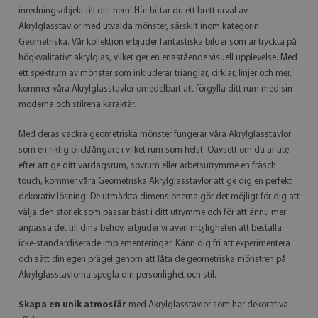
inredningsobjekt till ditt hem! Här hittar du ett brett urval av
Akrylglasstavlor med utvalda mönster, särskilt inom kategorin
Geometriska. Vår kollektion erbjuder fantastiska bilder som är tryckta på
högkvalitativt akrylglas, vilket ger en enastående visuell upplevelse. Med
ett spektrum av mönster som inkluderar trianglar, cirklar, linjer och mer,
kommer våra Akrylglasstavlor omedelbart att förgylla ditt rum med sin
moderna och stilrena karaktär.
Med deras vackra geometriska mönster fungerar våra Akrylglasstavlor
som en riktig blickfångare i vilket rum som helst. Oavsett om du är ute
efter att ge ditt vardagsrum, sovrum eller arbetsutrymme en fräsch
touch, kommer våra Geometriska Akrylglasstavlor att ge dig en perfekt
dekorativ lösning. De utmärkta dimensionerna gör det möjligt för dig att
välja den storlek som passar bäst i ditt utrymme och för att ännu mer
anpassa det till dina behov, erbjuder vi även möjligheten att beställa
icke-standardiserade implementeringar. Känn dig fri att experimentera
och sätt din egen prägel genom att låta de geometriska mönstren på
Akrylglasstavlorna spegla din personlighet och stil.
Skapa en unik atmosfär
med Akrylglasstavlor som har dekorativa