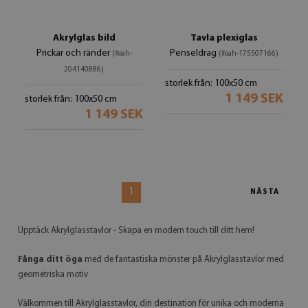
Akrylglas bild
Tavla plexiglas
Prickar och ränder
Penseldrag
(#oah-
(#oah-175507166)
204140886)
storlek från: 100x50 cm
1 149 SEK
storlek från: 100x50 cm
1 149 SEK
1
NÄSTA
Upptäck Akrylglasstavlor - Skapa en modern touch till ditt hem!
Fånga ditt öga
med de fantastiska mönster på Akrylglasstavlor med
geometriska motiv
Välkommen till Akrylglasstavlor, din destination för unika och moderna