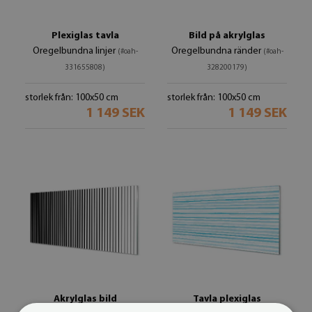
Plexiglas tavla
Bild på akrylglas
Oregelbundna linjer
Oregelbundna ränder
(#oah-
(#oah-
331655808)
328200179)
storlek från: 100x50 cm
storlek från: 100x50 cm
1 149 SEK
1 149 SEK
Akrylglas bild
Tavla plexiglas