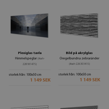
Plexiglas tavla
Bild på akrylglas
Himmelspeglar
Oregelbundna zebraränder
(#oah-
(#oah-226303415)
228181475)
storlek från: 100x50 cm
storlek från: 100x50 cm
1 149 SEK
1 149 SEK