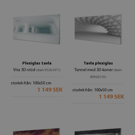
Plexiglas tavla
Tavla plexiglas
Vita 3D-stöd
Tunnel med 3D-koner
(#oah-95263477)
(#oah-
89942519)
storlek från: 100x50 cm
1 149 SEK
storlek från: 100x50 cm
1 149 SEK