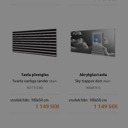
Tavla plexiglas
Akrylglastavla
Svarta vanliga ränder
Sky trappor dörr
(#oah-
(#oah-
367731230)
36668161)
storlek från: 100x50 cm
storlek från: 100x50 cm
1 149 SEK
1 149 SEK