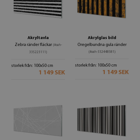
Akryltavla
Akrylglas bild
Zebra ränder fläckar
Oregelbundna gula ränder
(#oah-
(#oah-332448581)
335223111)
storlek från: 100x50 cm
storlek från: 100x50 cm
1 149 SEK
1 149 SEK