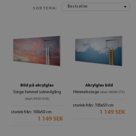
Bestseller
SORTERA:
Bild på akrylglas
Akrylglas bild
Stege himmel solnedgång
Himmelsstege
(#oah-98986379)
(#oah-99591958)
storlek från: 100x50 cm
1 149 SEK
storlek från: 100x50 cm
1 149 SEK