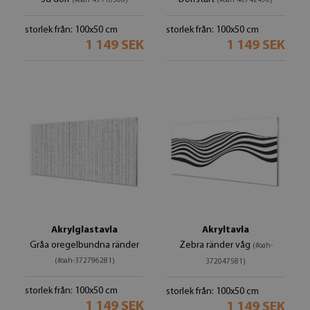
(#oah-49116506)
(#oah-40742490)
storlek från: 100x50 cm
storlek från: 100x50 cm
1 149 SEK
1 149 SEK
Akrylglastavla
Akryltavla
Gråa oregelbundna ränder
Zebra ränder våg
(#oah-
(#oah-372796281)
372047581)
storlek från: 100x50 cm
storlek från: 100x50 cm
1 149 SEK
1 149 SEK