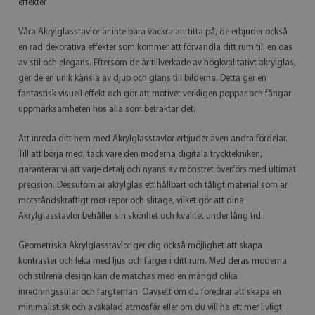
effekter
Våra Akrylglasstavlor är inte bara vackra att titta på, de erbjuder också
en rad dekorativa effekter som kommer att förvandla ditt rum till en oas
av stil och elegans. Eftersom de är tillverkade av högkvalitativt akrylglas,
ger de en unik känsla av djup och glans till bilderna. Detta ger en
fantastisk visuell effekt och gör att motivet verkligen poppar och fångar
uppmärksamheten hos alla som betraktar det.
Att inreda ditt hem med Akrylglasstavlor erbjuder även andra fördelar.
Till att börja med, tack vare den moderna digitala trycktekniken,
garanterar vi att varje detalj och nyans av mönstret överförs med ultimat
precision. Dessutom är akrylglas ett hållbart och tåligt material som är
motståndskraftigt mot repor och slitage, vilket gör att dina
Akrylglasstavlor behåller sin skönhet och kvalitet under lång tid.
Geometriska Akrylglasstavlor ger dig också möjlighet att skapa
kontraster och leka med ljus och färger i ditt rum. Med deras moderna
och stilrena design kan de matchas med en mängd olika
inredningsstilar och färgteman. Oavsett om du föredrar att skapa en
minimalistisk och avskalad atmosfär eller om du vill ha ett mer livligt