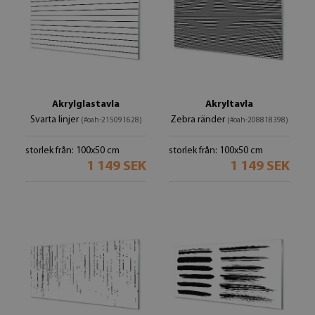
Akrylglastavla
Akryltavla
Svarta linjer
Zebra ränder
(#oah-215091628)
(#oah-208818398)
storlek från: 100x50 cm
storlek från: 100x50 cm
1 149 SEK
1 149 SEK