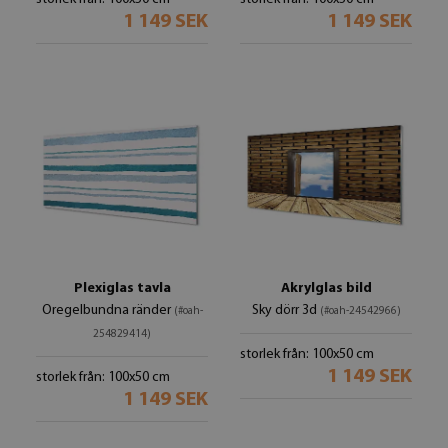
1 149 SEK
1 149 SEK
Plexiglas tavla
Akrylglas bild
Oregelbundna ränder
Sky dörr 3d
(#oah-
(#oah-24542966)
254829414)
storlek från: 100x50 cm
1 149 SEK
storlek från: 100x50 cm
1 149 SEK