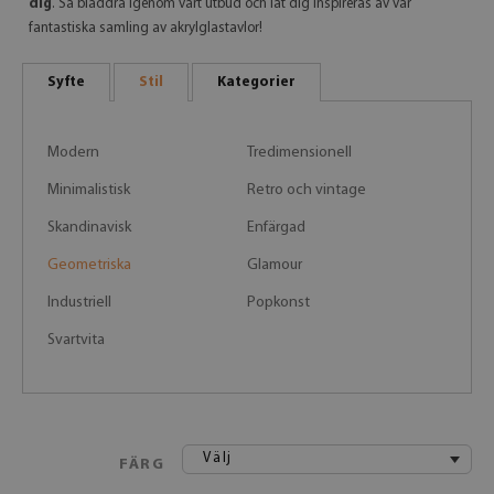
dig
. Så bläddra igenom vårt utbud och låt dig inspireras av vår
fantastiska samling av akrylglastavlor!
Syfte
Stil
Kategorier
Modern
Tredimensionell
Minimalistisk
Retro och vintage
Skandinavisk
Enfärgad
Geometriska
Glamour
Industriell
Popkonst
Svartvita
Välj
FÄRG