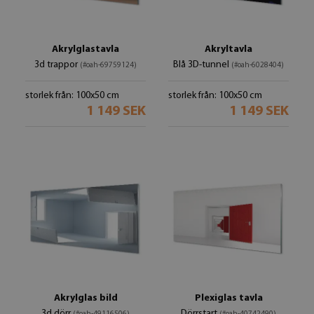
Akrylglastavla
Akryltavla
3d trappor
Blå 3D-tunnel
(#oah-69759124)
(#oah-6028404)
storlek från: 100x50 cm
storlek från: 100x50 cm
1 149 SEK
1 149 SEK
Akrylglas bild
Plexiglas tavla
3d dörr
Dörrstart