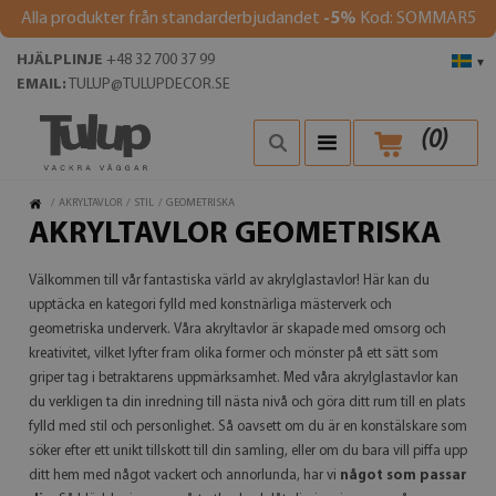
Alla produkter från standarderbjudandet
-5%
Kod: SOMMAR5
HJÄLPLINJE
+48 32 700 37 99
▾
EMAIL:
TULUP@TULUPDECOR.SE
(
0
)
/
AKRYLTAVLOR
/
STIL
/
GEOMETRISKA
AKRYLTAVLOR GEOMETRISKA
Välkommen till vår fantastiska värld av akrylglastavlor! Här kan du
upptäcka en kategori fylld med konstnärliga mästerverk och
geometriska underverk. Våra akryltavlor är skapade med omsorg och
kreativitet, vilket lyfter fram olika former och mönster på ett sätt som
griper tag i betraktarens uppmärksamhet. Med våra akrylglastavlor kan
du verkligen ta din inredning till nästa nivå och göra ditt rum till en plats
fylld med stil och personlighet. Så oavsett om du är en konstälskare som
söker efter ett unikt tillskott till din samling, eller om du bara vill piffa upp
ditt hem med något vackert och annorlunda, har vi
något som passar