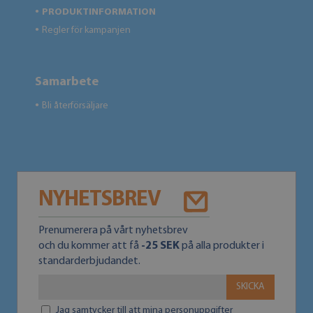
PRODUKTINFORMATION
●
Regler för kampanjen
●
Samarbete
Bli återförsäljare
●
NYHETSBREV
Prenumerera på vårt nyhetsbrev
och du kommer att få
-25 SEK
på alla produkter i
standarderbjudandet.
SKICKA
Jag samtycker till att mina personuppgifter