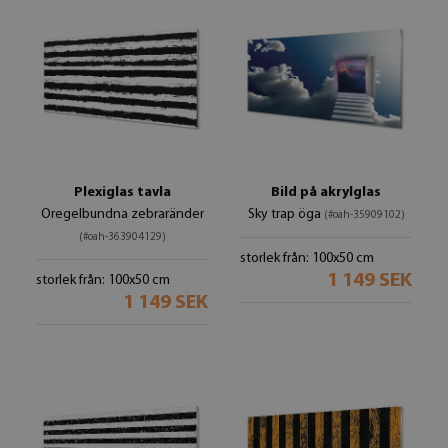
Plexiglas tavla
Bild på akrylglas
Oregelbundna zebraränder
Sky trap öga
(#oah-35909102)
(#oah-363904129)
storlek från: 100x50 cm
1 149 SEK
storlek från: 100x50 cm
1 149 SEK