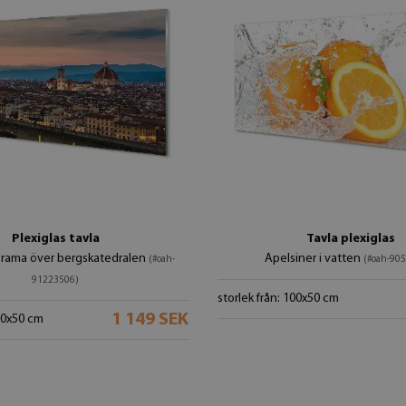
Plexiglas tavla
Tavla plexiglas
orama över bergskatedralen
Apelsiner i vatten
(#oah-
(#oah-90
91223506)
storlek från: 100x50 cm
1 149 SEK
100x50 cm