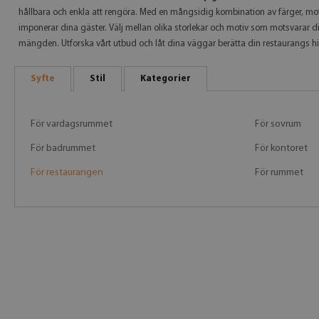
hållbara och enkla att rengöra. Med en mångsidig kombination av färger, moti
imponerar dina gäster. Välj mellan olika storlekar och motiv som motsvarar di
mängden. Utforska vårt utbud och låt dina väggar berätta din restaurangs his
Syfte
Stil
Kategorier
För vardagsrummet
För sovrum
För badrummet
För kontoret
För restaurangen
För rummet