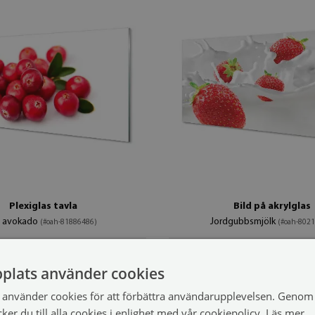
Plexiglas tavla
Bild på akrylglas
 avokado
Jordgubbsmjölk
(#oah-81886486)
(#oah-802
1 149 SEK
100x50 cm
storlek från: 100x50 cm
plats använder cookies
använder cookies för att förbättra användarupplevelsen. Genom 
er du till alla cookies i enlighet med vår cookiepolicy.
Läs mer