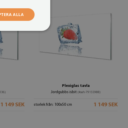
PTERA ALLA
Plexiglas tavla
Jordgubbs isbit
036)
(#oah-79155988)
1 149 SEK
1 149 SEK
storlek från: 100x50 cm