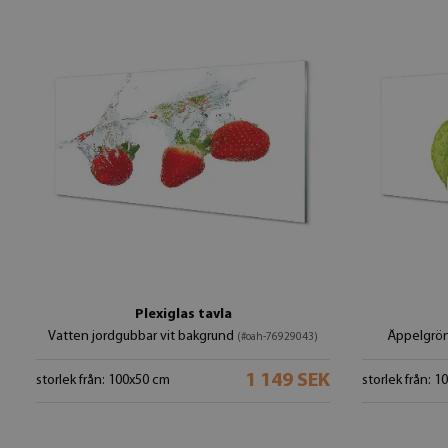
Plexiglas tavla
Vatten jordgubbar vit bakgrund
Äppelgrön
(#oah-76929043)
1 149 SEK
storlek från: 100x50 cm
storlek från: 