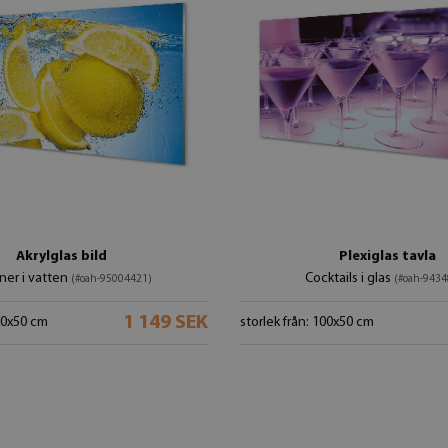
Akrylglas bild
Plexiglas tavla
ner i vatten
Cocktails i glas
(#oah-95004421)
(#oah-9434
1 149 SEK
100x50 cm
storlek från: 100x50 cm