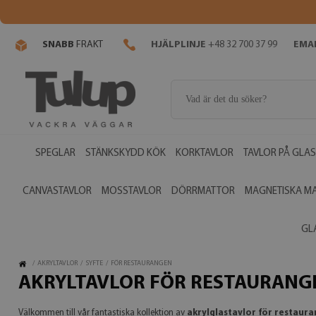
SNABB
FRAKT
HJÄLPLINJE
+48 32 700 37 99
EMAI
SPEGLAR
STÄNKSKYDD KÖK
KORKTAVLOR
TAVLOR PÅ GLAS
CANVASTAVLOR
MOSSTAVLOR
DÖRRMATTOR
MAGNETISKA M
GL
/
AKRYLTAVLOR
/
SYFTE
/
FÖR RESTAURANGEN
AKRYLTAVLOR FÖR RESTAURANG
Välkommen till vår fantastiska kollektion av
akrylglastavlor för restaur