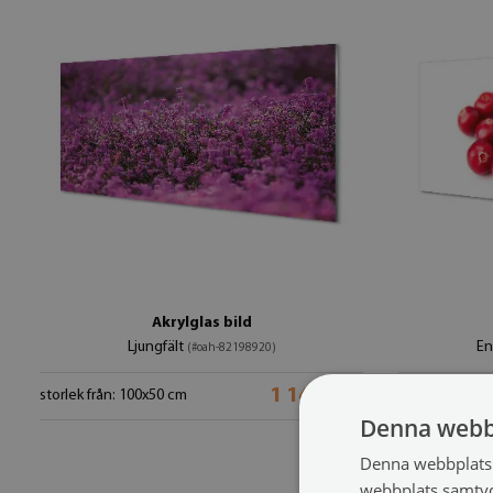
Akrylglas bild
Ljungfält
En
(#oah-82198920)
1 149 SEK
storlek från: 100x50 cm
storlek från: 
Denna webb
Denna webbplats 
webbplats samtyck