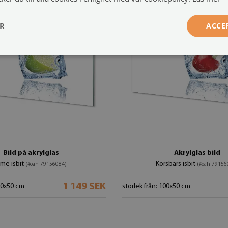
ER
ACCE
Bild på akrylglas
Akrylglas bild
ime isbit
Körsbärs isbit
(#oah-79156084)
(#oah-79156
1 149 SEK
100x50 cm
storlek från: 100x50 cm