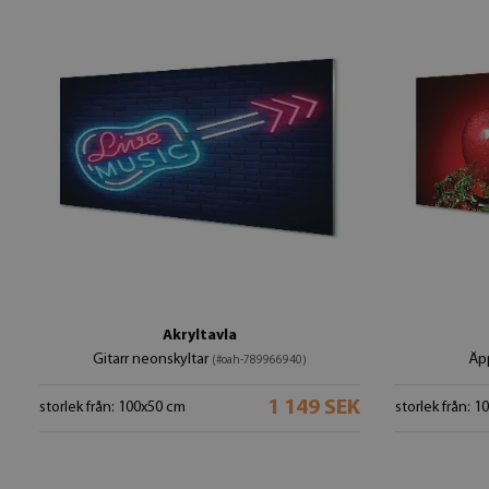
Akryltavla
Gitarr neonskyltar
Äp
(#oah-789966940)
1 149 SEK
storlek från: 100x50 cm
storlek från: 