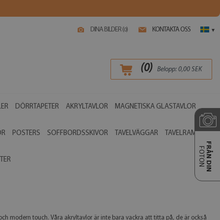
DINA BILDER (
)
KONTAKTA OSS
0
▾
(
0
)
Belopp:
0,00
SEK
LER
DÖRRTAPETER
AKRYLTAVLOR
MAGNETISKA GLASTAVLOR
OR
POSTERS
SOFFBORDSSKIVOR
TAVELVÄGGAR
TAVELRAMAR
FRÅN DIN
FOTON
TER
och modern touch. Våra akryltavlor är inte bara vackra att titta på, de är också