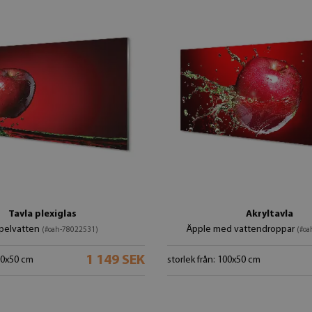
Tavla plexiglas
Akryltavla
pelvatten
Äpple med vattendroppar
(#oah-78022531)
(#oa
1 149 SEK
100x50 cm
storlek från: 100x50 cm