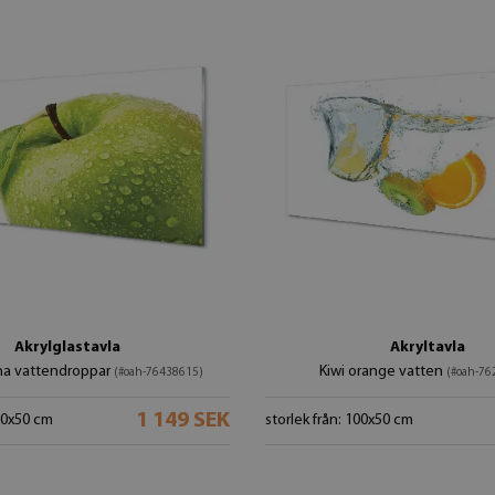
Akrylglastavla
Akryltavla
a vattendroppar
Kiwi orange vatten
(#oah-76438615)
(#oah-76
1 149 SEK
100x50 cm
storlek från: 100x50 cm