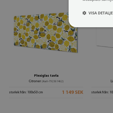
VISA DETALJ
Plexiglas tavla
Citroner
L
(#oah-792361462)
1 149 SEK
storlek från: 100x50 cm
storlek från: 