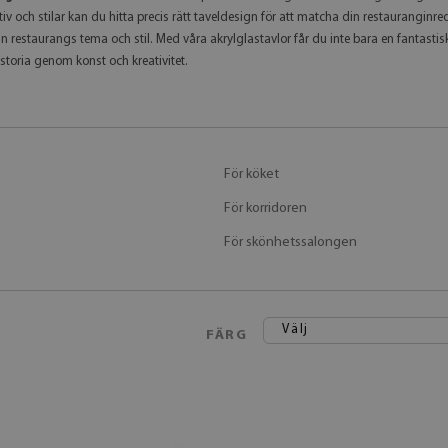
v och stilar kan du hitta precis rätt taveldesign för att matcha din restaurangin
n restaurangs tema och stil. Med våra akrylglastavlor får du inte bara en fantastis
toria genom konst och kreativitet.
För köket
För korridoren
För skönhetssalongen
Välj
FÄRG