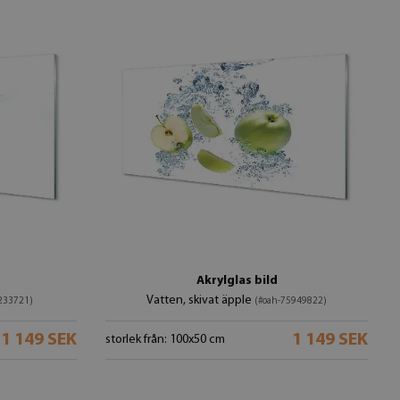
Akrylglas bild
Vatten, skivat äpple
233721)
(#oah-75949822)
1 149 SEK
1 149 SEK
storlek från: 100x50 cm