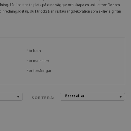
redning. Låt konsten ta plats på dina väggar och skapa en unik atmosfär som
k inredningsdetalj, du får också en restaurangdekoration som skiljer sig från
För barn
För matsalen
För tonåringar
Bestseller
SORTERA: