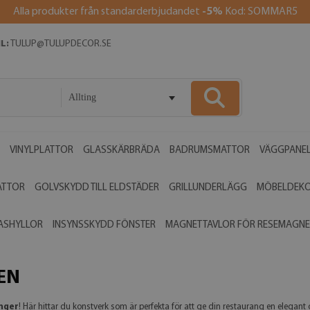
Alla produkter från standarderbjudandet
-5%
Kod: SOMMAR5
L:
TULUP@TULUPDECOR.SE
Allting
VINYLPLATTOR
GLASSKÄRBRÄDA
BADRUMSMATTOR
VÄGGPANE
ATTOR
GOLVSKYDD TILL ELDSTÄDER
GRILLUNDERLÄGG
MÖBELDEK
ASHYLLOR
INSYNSSKYDD FÖNSTER
MAGNETTAVLOR FÖR RESEMAGNE
EN
anger
! Här hittar du konstverk som är perfekta för att ge din restaurang en elegant 