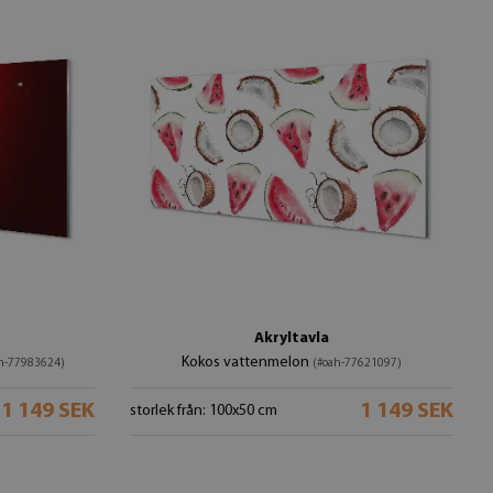
Akryltavla
Kokos vattenmelon
h-77983624)
(#oah-77621097)
1 149 SEK
1 149 SEK
storlek från: 100x50 cm