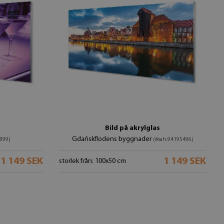
Bild på akrylglas
Gdańskflodens byggnader
899)
(#oah-94195496)
1 149 SEK
1 149 SEK
storlek från: 100x50 cm