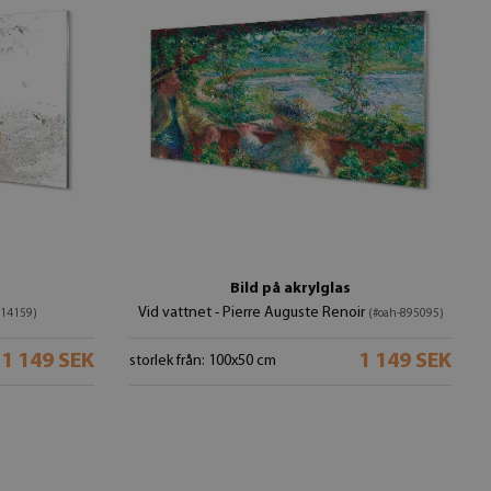
Bild på akrylglas
Vid vattnet - Pierre Auguste Renoir
514159)
(#oah-895095)
1 149 SEK
1 149 SEK
storlek från: 100x50 cm