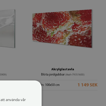
Akrylglastavla
Blöta jordgubbar
15909)
(#oah-79351600)
1 149 SEK
1 149 SEK
storlek från: 100x50 cm
att använda vår