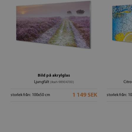
Bild på akrylglas
Ljungfält
Citro
(#oah-98904700)
1 149 SEK
storlek från: 100x50 cm
storlek från: 