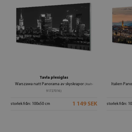
Tavla plexiglas
Warszawa natt Panorama av skyskrapor
Italien Pan
(#oah-
91727016)
1 149 SEK
storlek från: 100x50 cm
storlek från: 