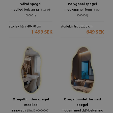
Välvd spegel
Polygonal spegel
med led belysning
med originell form
(#lspoled-
(#lgw-
000001)
3000000)
storlek från: 40x70 cm
storlek från: 50x50 cm
1 499 SEK
649 SEK
Oregelbunden spegel
Oregelbundet formad
med led
spegel
innovativ
modern med LED-belysning
(#lnbl3-00000000)