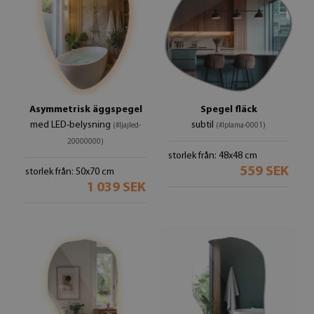
Asymmetrisk äggspegel
Spegel fläck
med LED-belysning
subtil
(#ljajled-
(#lplama-0001)
20000000)
storlek från: 48x48 cm
559 SEK
storlek från: 50x70 cm
1 039 SEK