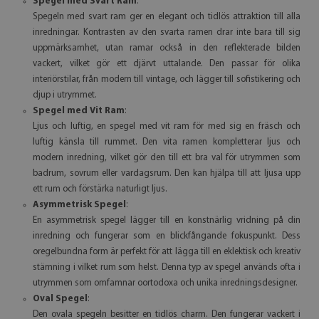
Spegel med Svart Ram
:
Spegeln med svart ram ger en elegant och tidlös attraktion till alla
inredningar. Kontrasten av den svarta ramen drar inte bara till sig
uppmärksamhet, utan ramar också in den reflekterade bilden
vackert, vilket gör ett djärvt uttalande. Den passar för olika
interiörstilar, från modern till vintage, och lägger till sofistikering och
djup i utrymmet.
Spegel med Vit Ram
:
Ljus och luftig, en spegel med vit ram för med sig en fräsch och
luftig känsla till rummet. Den vita ramen kompletterar ljus och
modern inredning, vilket gör den till ett bra val för utrymmen som
badrum, sovrum eller vardagsrum. Den kan hjälpa till att ljusa upp
ett rum och förstärka naturligt ljus.
Asymmetrisk Spegel
:
En asymmetrisk spegel lägger till en konstnärlig vridning på din
inredning och fungerar som en blickfångande fokuspunkt. Dess
oregelbundna form är perfekt för att lägga till en eklektisk och kreativ
stämning i vilket rum som helst. Denna typ av spegel används ofta i
utrymmen som omfamnar oortodoxa och unika inredningsdesigner.
Oval Spegel
:
Den ovala spegeln besitter en tidlös charm. Den fungerar vackert i