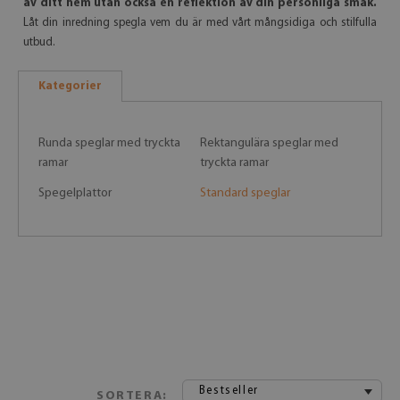
av ditt hem utan också en reflektion av din personliga smak.
Låt din inredning spegla vem du är med vårt mångsidiga och stilfulla
utbud.
Kategorier
Runda speglar med tryckta
Rektangulära speglar med
ramar
tryckta ramar
Spegelplattor
Standard speglar
Bestseller
SORTERA: