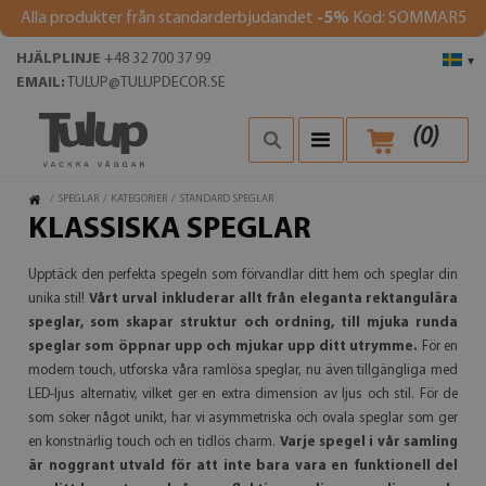
Alla produkter från standarderbjudandet
-5%
Kod: SOMMAR5
HJÄLPLINJE
+48 32 700 37 99
▾
EMAIL:
TULUP@TULUPDECOR.SE
(
0
)
/
SPEGLAR
/
KATEGORIER
/
STANDARD SPEGLAR
KLASSISKA SPEGLAR
Upptäck den perfekta spegeln som förvandlar ditt hem och speglar din
unika stil!
Vårt urval inkluderar allt från eleganta rektangulära
speglar, som skapar struktur och ordning, till mjuka runda
speglar som öppnar upp och mjukar upp ditt utrymme.
För en
modern touch, utforska våra ramlösa speglar, nu även tillgängliga med
LED-ljus alternativ, vilket ger en extra dimension av ljus och stil. För de
som söker något unikt, har vi asymmetriska och ovala speglar som ger
en konstnärlig touch och en tidlös charm.
Varje spegel i vår samling
är noggrant utvald för att inte bara vara en funktionell del