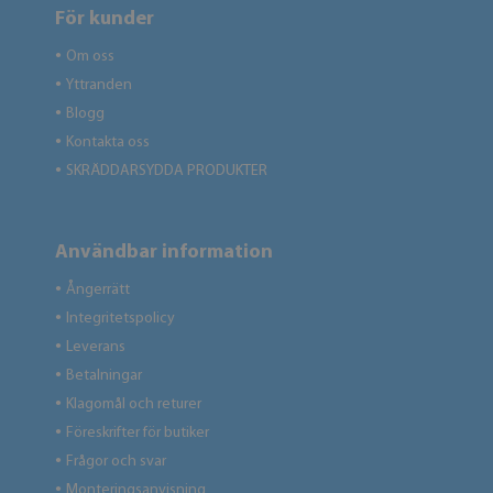
För kunder
Om oss
●
Yttranden
●
Blogg
●
Kontakta oss
●
SKRÄDDARSYDDA PRODUKTER
●
Användbar information
Ångerrätt
●
Integritetspolicy
●
Leverans
●
Betalningar
●
Klagomål och returer
●
Föreskrifter för butiker
●
Frågor och svar
●
Monteringsanvisning
●