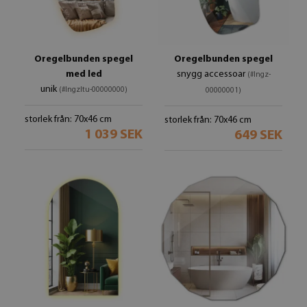
Oregelbunden spegel
Oregelbunden spegel
med led
snygg accessoar
(#lngz-
unik
(#lngzltu-00000000)
00000001)
storlek från: 70x46 cm
storlek från: 70x46 cm
1 039 SEK
649 SEK