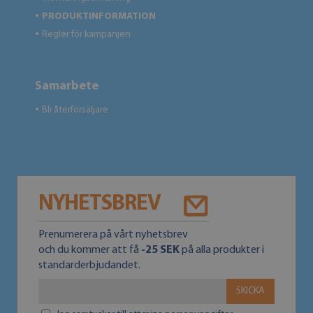
PRODUKTINFORMATION
●
Regler för kampanjen
●
Samarbete
Bli återförsäljare
●
NYHETSBREV
Prenumerera på vårt nyhetsbrev
och du kommer att få
-25 SEK
på alla produkter i
standarderbjudandet.
SKICKA