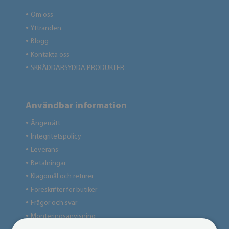
Om oss
●
Yttranden
●
Blogg
●
Kontakta oss
●
SKRÄDDARSYDDA PRODUKTER
●
Användbar information
Ångerrätt
●
Integritetspolicy
●
Leverans
●
Betalningar
●
Klagomål och returer
●
Föreskrifter för butiker
●
Frågor och svar
●
Monteringsanvisning
●