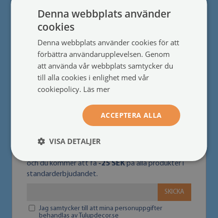
PRODUKTINFORMATION
●
Denna webbplats använder
Regler för kampanjen
●
cookies
Denna webbplats använder cookies för att
Samarbete
förbättra användarupplevelsen. Genom
att använda vår webbplats samtycker du
Bli återförsäljare
●
till alla cookies i enlighet med vår
cookiepolicy.
Läs mer
ACCEPTERA ALLA
NYHETSBREV
VISA DETALJER
Prenumerera på vårt nyhetsbrev
och du kommer att få
-25 SEK
på alla produkter i
standarderbjudandet.
SKICKA
Jag samtycker till att mina personuppgifter
behandlas av Tulupdecor.se