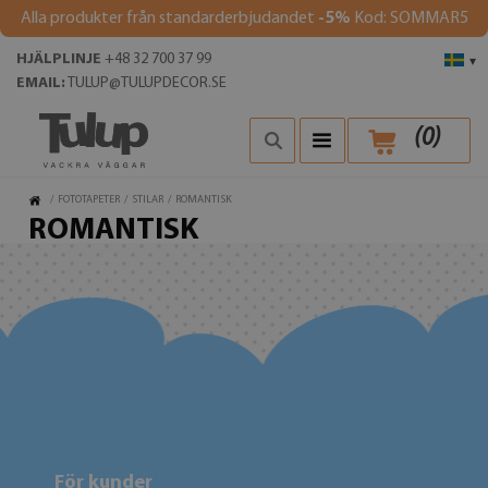
Alla produkter från standarderbjudandet
-5%
Kod: SOMMAR5
HJÄLPLINJE
+48 32 700 37 99
▾
EMAIL:
TULUP@TULUPDECOR.SE
(
0
)
/
FOTOTAPETER
/
STILAR
/
ROMANTISK
ROMANTISK
För kunder