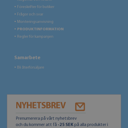
Föreskrifter för butiker
●
Frågor och svar
●
Monteringsanvisning
●
PRODUKTINFORMATION
●
Regler för kampanjen
●
Samarbete
Bli återförsäljare
●
NYHETSBREV
Prenumerera på vårt nyhetsbrev
och du kommer att få
-25 SEK
på alla produkter i