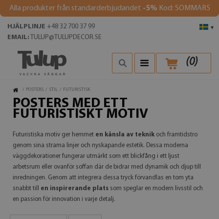
Alla produkter från standarderbjudandet
-5%
Kod: SOMMAR5
HJÄLPLINJE
+48 32 700 37 99
▾
EMAIL:
TULUP@TULUPDECOR.SE
(
0
)
/
POSTERS
/
STIL
/
FUTURISTISK
POSTERS MED ETT
FUTURISTISKT MOTIV
Futuristiska motiv ger hemmet
en känsla av teknik
och framtidstro
genom sina strama linjer och nyskapande estetik. Dessa moderna
väggdekorationer fungerar utmärkt som ett blickfång i ett ljust
arbetsrum eller ovanför soffan där de bidrar med dynamik och djup till
inredningen. Genom att integrera dessa tryck förvandlas en tom yta
snabbt till
en inspirerande plats
som speglar en modern livsstil och
en passion för innovation i varje detalj.