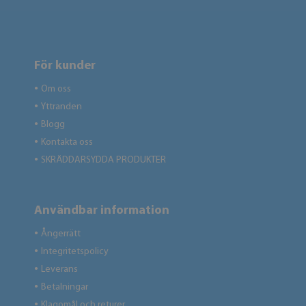
För kunder
Om oss
●
Yttranden
●
Blogg
●
Kontakta oss
●
SKRÄDDARSYDDA PRODUKTER
●
Användbar information
Ångerrätt
●
Integritetspolicy
●
Leverans
●
Betalningar
●
Klagomål och returer
●