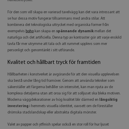
helhetsintrycket.
För den som vill skapa en varierad tavelvägg kan det vara intressant att
se hur dessa motiv fungerar tillsammans med andra stilar. Att
kombinera det teknologiska uttrycket med organiska former från
exempelvis
boho
kan skapa en
spännande dynamik
mellan det
naturliga och det artificiella. Denna typ av kontraster gör att varje enskild
tavla får mer utrymme att tala och att rummet upplevs som mer
personligt och genomtänkt i sitt utförande.
Kvalitet och hållbart tryck för framtiden
Hållbarheten i konstverket är avgörande för att den visuella upplevelsen
ska bestå under lång tid framöver. Genom att använda tekniker som
säkerställer att färgerna behåller sin intensitet, kan man njuta av de
komplexa detaljerna utan att oroa sig för att solljuset ska bleka motiven.
Moderna väggdekorationer av hög kvalitet blir därmed en
långsiktig
investering
i hemmets visuella identitet, oavsett om de föreställer
drömska stadslandskap eller abstrakta digitala mönster.
Valet av papper och ytfinish spelar också en stor roll för hur ljuset