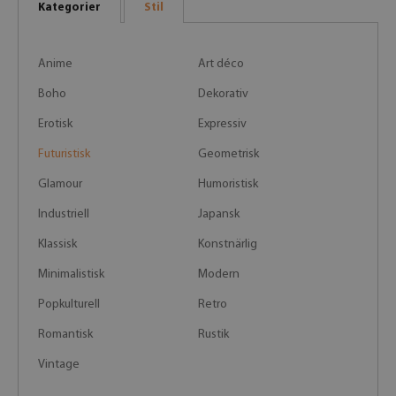
Kategorier
Stil
Anime
Art déco
Boho
Dekorativ
Erotisk
Expressiv
Futuristisk
Geometrisk
Glamour
Humoristisk
Industriell
Japansk
Klassisk
Konstnärlig
Minimalistisk
Modern
Popkulturell
Retro
Romantisk
Rustik
Vintage