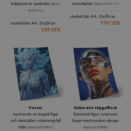
bakgrund av symboler
neonskyltar
(#plaip-
(#plaip-00295171)
00295172)
storlek från: A4 - 21x29 cm
199 SEK
storlek från: A4 - 21x29 cm
199 SEK
Poster
Dekorativ väggaffisch
med motiv av magisk figur
futuristisk figur i intensiva
och iskristaller i stämningsfull
färger med modern design
miljö
(#plaip-00294965)
(#plaip-00294886)