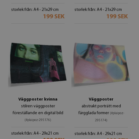
storlek från: A4 - 21x29 cm
storlek från: A4 - 21x29 cm
199 SEK
199 SEK
Väggposter kvinna
Väggposter
stilren väggposter
abstrakt porträtt med
föreställande en digital bild
färgglada former
(#plaipoz-
(#plaipoz-295176)
295174)
storlek från: A4 - 29x21 cm
storlek från: A4 - 29x21 cm