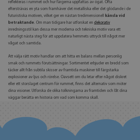
reflekteras i rummet och hur färgerna uppfattas av ögat. Ofta
eftersträvas en yta som framhäver det metalliska eller det glödande i de
futuristiska motiven, vilket ger en nästan tredimensionell
känsla vid
betraktande
. Om man tidigare har utforskat en
dekorativ
inredningsstil kan dessa mer moderna och tekniska motiv vara ett
naturligt nästa steg för att uppdatera hemmets uttryck till något mer
vågat och samtida.
Att välja rätt motiv handlar om att hitta en balans mellan personlig
smak och rummets förutsättningar. Sortimentet erbjuder en bredd som
täcker allt från subtila skisser av framtida maskiner till färgstarka
explosioner av ljus och rörelse. Oavsett om du letar efter något diskret
eller ett storslaget centrum för rummet, finns det alternativ som möter
dina visioner. Utforska de olika tolkningarna av framtiden och låt dina
väggar berätta en historia om vad som komma skall.