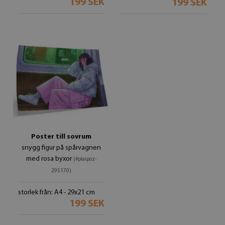
199 SEK
199 SEK
Poster till sovrum
snygg figur på spårvagnen
med rosa byxor
(#plaipoz-
295170)
storlek från: A4 - 29x21 cm
199 SEK