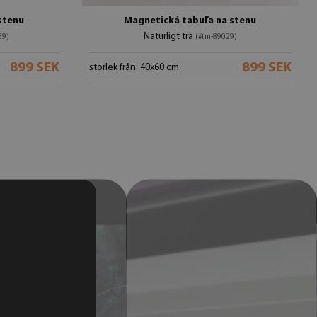
stenu
Magnetická tabuľa na stenu
Naturligt trä
69)
(#tm-89029)
899 SEK
899 SEK
storlek från: 40x60 cm