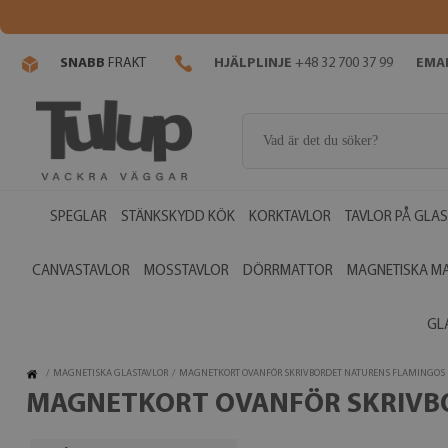
SNABB
FRAKT
HJÄLPLINJE
+48 32 700 37 99
EMAI
SPEGLAR
STÄNKSKYDD KÖK
KORKTAVLOR
TAVLOR PÅ GLAS
CANVASTAVLOR
MOSSTAVLOR
DÖRRMATTOR
MAGNETISKA M
GL
/
MAGNETISKA GLASTAVLOR
/
MAGNETKORT OVANFÖR SKRIVBORDET NATURENS FLAMINGOS
MAGNETKORT OVANFÖR SKRIVB