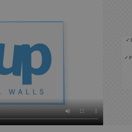
✓ D
✓ Pe