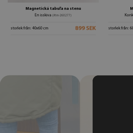
Magnetická tabuľa na stenu
M
En isskiva
Konk
(#tm-260277)
899 SEK
storlek från: 40x60 cm
storlek från: 