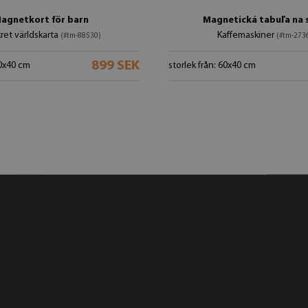
agnetkort för barn
Magnetická tabuľa na 
ret världskarta
Kaffemaskiner
(#tm-88530)
(#tm-273
899 SEK
60x40 cm
storlek från: 60x40 cm