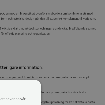
yck
, en modern Magnetkort ovanför skrivbordet som kombinerar stil med
form och estetiska design gör den till ett perfekt komplement till varje rum.
på viktiga datum
, inköpslistor och inspirerande citat. Medföljande set med
 för effektiv planering och organisation.
tterligare information:
 När du köper produkten får du en tavla med magneterna som visas på
iniatyrbilden.
 Vi rekommenderar att du använder neodymmagneter för våra tavlor.
att använda vår
 Vi använder endast grafik med högsta upplösning för att säkerställa bästa