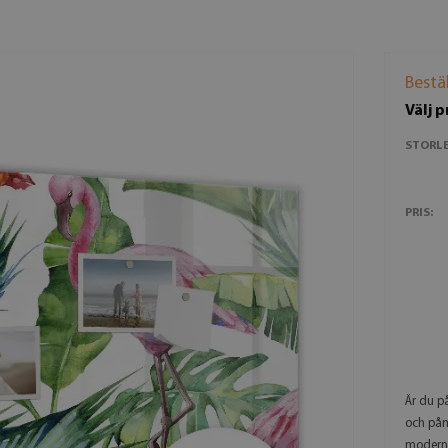
Bestä
Välj 
STORLE
PRIS:
Är du p
och påm
modern 