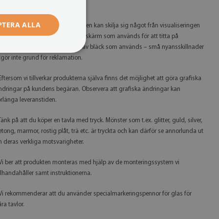
öjliga utskriftskvalitet.
PTERA ALLA
 Färgerna på den färdiga produkten kan skilja sig något från visualiseringen
eroende på kalibreringen av den skärm som används för att titta på
rodukten, skrivaren samt typen av bläck som används – små nyansskillnader
tgör inte grund för reklamation.
 Eftersom vi tillverkar produkterna själva finns det möjlighet att göra grafiska
ndringar på kundens begäran. Observera att grafiska ändringar kan
örlänga leveranstiden.
 Tänk på att du köper en tavla med tryck. Mönster som t.ex. glitter, guld, silver,
etong, marmor, rostig plåt, trä etc. är tryckta och kan därför se annorlunda ut
n deras verkliga motsvarigheter.
 Vi ber att produkten monteras med hjälp av de monteringssystem vi
illhandahåller samt instruktionerna.
 Vi rekommenderar att du använder specialmarkeringspennor för glas för
ra tavlor.