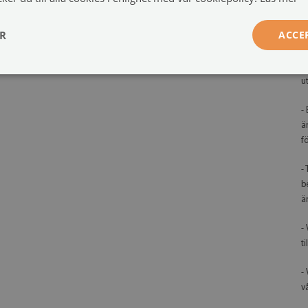
Orientering:
horisontell
m
ER
ACCE
Tavelfunktion:
Magnetisk och whiteboard
-
b
Monteringssystem:
Metallhängare och 2 skruvar
p
u
-
ä
f
-
b
ä
-
t
-
vå