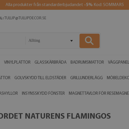
Alla produkter från standarderbjudandet
-5%
Kod: SOMMAR5
L:
TULUP@TULUPDECOR.SE
Allting
VINYLPLATTOR
GLASSKÄRBRÄDA
BADRUMSMATTOR
VÄGGPANE
ATTOR
GOLVSKYDD TILL ELDSTÄDER
GRILLUNDERLÄGG
MÖBELDEK
ASHYLLOR
INSYNSSKYDD FÖNSTER
MAGNETTAVLOR FÖR RESEMAGNE
ORDET NATURENS FLAMINGOS