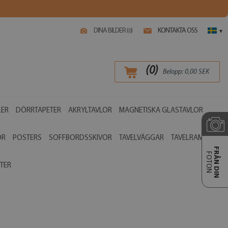
DINA BILDER (
)
KONTAKTA OSS
0
▾
(
0
)
Belopp:
0,00
SEK
LER
DÖRRTAPETER
AKRYLTAVLOR
MAGNETISKA GLASTAVLOR
OR
POSTERS
SOFFBORDSSKIVOR
TAVELVÄGGAR
TAVELRAMAR
FRÅN DIN
FOTON
TER