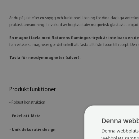
Är du på jakt efter en snygg och funktionell lösning för dina dagliga antec
praktisk användning. Tillverkad av högkvalitativ magnetisk glastavla, erbjuder
En magnettavla med Naturens flamingos-tryck är inte bara en deko
fem estetiska magneter gör det enkelt att fästa allt från foton till recept. De
Tavla för neodymmagneter (silver).
Produktfunktioner
- Robust konstruktion
- Enkel att fästa
Denna webb
Denna webbplats 
- Unik dekorativ design
webbplats samtyck