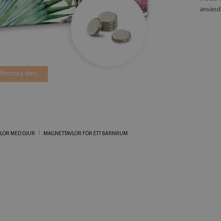
använd
 förstora den.
LOR MED DJUR
MAGNETTAVLOR FÖR ETT BARNRUM