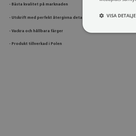
- Bästa kvalitet på marknaden
VISA DETALJ
- Utskrift med perfekt återgivna detaljer
- Vackra och hållbara färger
- Produkt tillverkad i Polen