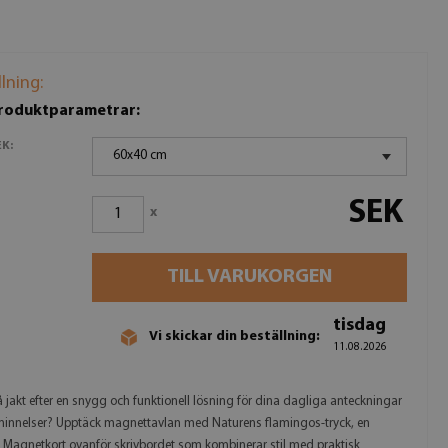
llning:
produktparametrar:
K:
60x40 cm
SEK
x
TILL VARUKORGEN
tisdag
Vi skickar din beställning:
11.08.2026
å jakt efter en snygg och funktionell lösning för dina dagliga anteckningar
innelser? Upptäck magnettavlan med Naturens flamingos-tryck, en
Magnetkort ovanför skrivbordet som kombinerar stil med praktisk