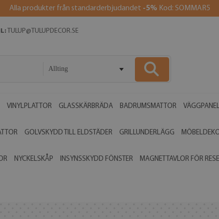
Alla produkter från standarderbjudandet
-5%
Kod: SOMMAR5
L:
TULUP@TULUPDECOR.SE
Allting
VINYLPLATTOR
GLASSKÄRBRÄDA
BADRUMSMATTOR
VÄGGPANE
ATTOR
GOLVSKYDD TILL ELDSTÄDER
GRILLUNDERLÄGG
MÖBELDEK
OR
NYCKELSKÅP
INSYNSSKYDD FÖNSTER
MAGNETTAVLOR FÖR RES