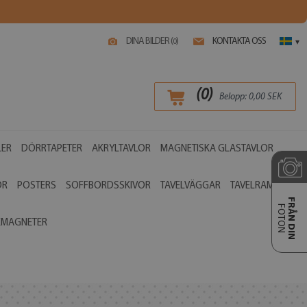
DINA BILDER (
)
KONTAKTA OSS
0
▾
(
0
)
Belopp:
0,00
SEK
LER
DÖRRTAPETER
AKRYLTAVLOR
MAGNETISKA GLASTAVLOR
OR
POSTERS
SOFFBORDSSKIVOR
TAVELVÄGGAR
TAVELRAMAR
FRÅN DIN
FOTON
EMAGNETER