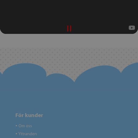
För kunder
Om oss
●
Yttranden
●