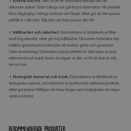
✓ Estetik och stil.
Vem sa att en dörrmatta inte kan vara en
dekorativ artikel? Glöm tråkiga och grå-bruna dörrmattor. Vår produkt
finns tillgänglig i många mönster och färger, vilket gör att den passar
perfekt in i ditt hem. Välj den som bäst passar din stil!
✓ Hållbarhet och säkerhet.
Dörrmattorna är tillverkade av fiber
med hög densitet, vilket ger hög hållbarhet. Dessutom förhindrar den
halkfria gummerade undersidan att mattan glider och garanterar
säker användning. Dörrmattan passar perfekt för olika typer av golv,
inklusive trä och kakel. Innan du lägger ut den, se till att ytan är slät,
ren och torr.
✓ Ekologiskt material och tryck.
Dörrmattorna är tillverkade av
ekologiska material, och mönstren är tryckta med sublimeringsteknik,
vilket garanterar hållbara och klara färger samt möjligheten att skapa
vackra mönster
REKOMMENDERADE PRODUKTER