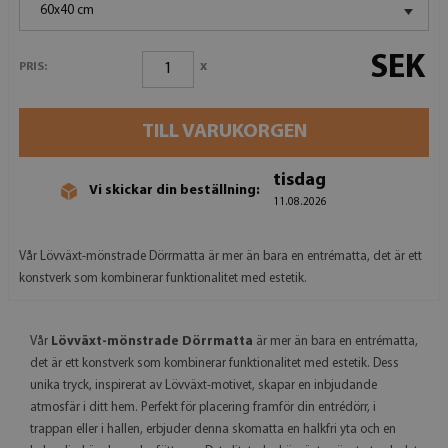
60x40 cm
SEK
x
PRIS:
TILL VARUKORGEN
tisdag
Vi skickar din beställning:
11.08.2026
Vår Lövväxt-mönstrade Dörrmatta är mer än bara en entrématta, det är ett
konstverk som kombinerar funktionalitet med estetik.
Vår
Lövväxt-mönstrade Dörrmatta
är mer än bara en entrématta,
det är ett konstverk som kombinerar funktionalitet med estetik. Dess
unika tryck, inspirerat av Lövväxt-motivet, skapar en inbjudande
atmosfär i ditt hem. Perfekt för placering framför din entrédörr, i
trappan eller i hallen, erbjuder denna skomatta en halkfri yta och en