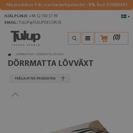
Alla produkter från standarderbjudandet
-5%
Kod: SOMMAR5
HJÄLPLINJE
+48 32 700 37 99
▾
EMAIL:
TULUP@TULUPDECOR.SE
(
0
)
/
DÖRRMATTOR
/
DÖRRMATTA LÖVVÄXT
DÖRRMATTA LÖVVÄXT
FRÅGA EFTER PRODUKTEN