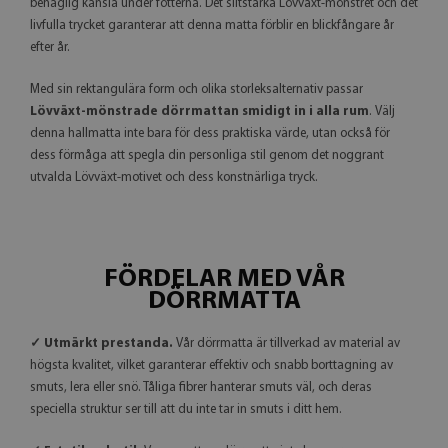
behaglig känsla under fötterna. Det slitstarka Lövväxt-mönstret och det
livfulla trycket garanterar att denna matta förblir en blickfångare år
efter år.
Med sin rektangulära form och olika storleksalternativ passar
Lövväxt-mönstrade dörrmattan smidigt in i alla rum
. Välj
denna hallmatta inte bara för dess praktiska värde, utan också för
dess förmåga att spegla din personliga stil genom det noggrant
utvalda Lövväxt-motivet och dess konstnärliga tryck.
FÖRDELAR MED VÅR
DÖRRMATTA
✓ Utmärkt prestanda.
Vår dörrmatta är tillverkad av material av
högsta kvalitet, vilket garanterar effektiv och snabb borttagning av
smuts, lera eller snö. Tåliga fibrer hanterar smuts väl, och deras
speciella struktur ser till att du inte tar in smuts i ditt hem.