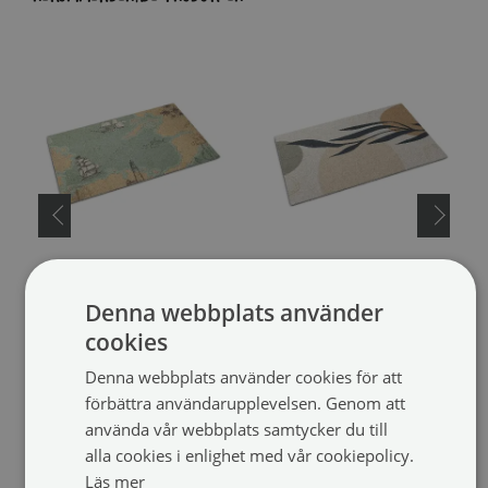
Dörrmatta
Dörrmatta
Denna webbplats använder
Gammal karta
Lövväxt
(#ww-11204)
(#ww-88044)
cookies
storlek från: 60x40 cm
storlek från: 60x40 cm
Denna webbplats använder cookies för att
449 SEK
449 SEK
förbättra användarupplevelsen. Genom att
använda vår webbplats samtycker du till
alla cookies i enlighet med vår cookiepolicy.
Läs mer