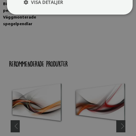
VISA DETALJER
Bild monterad med fyra
Bild klar för installation
pendlar som tillval.
Väggmonterade
spegelpendlar
REKOMMENDERADE PRODUKTER