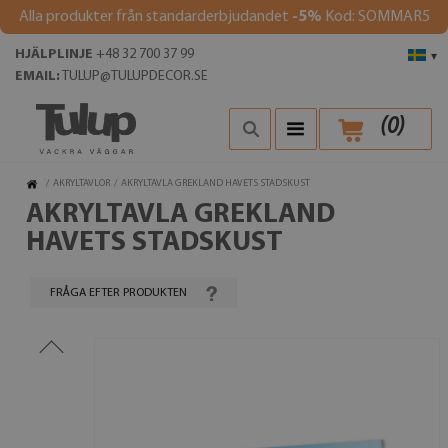
Alla produkter från standarderbjudandet
-5%
Kod: SOMMAR5
HJÄLPLINJE
+48 32 700 37 99
▾
EMAIL:
TULUP@TULUPDECOR.SE
(
0
)
/
AKRYLTAVLOR
/
AKRYLTAVLA GREKLAND HAVETS STADSKUST
AKRYLTAVLA GREKLAND
HAVETS STADSKUST
FRÅGA EFTER PRODUKTEN