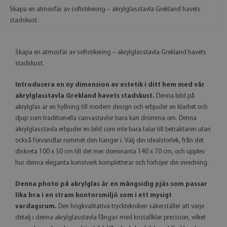
Skapa en atmosfär av sofistikering – akrylglasstavla Grekland havets
stadskust.
Skapa en atmosfär av sofistikering – akrylglasstavla Grekland havets
stadskust.
Introducera en ny dimension av estetik i ditt hem med vår
akrylglasstavla Grekland havets stadskust.
Denna bild på
akrylglas är en hyllning till modern design och erbjuder en klarhet och
djup som traditionella canvastavlor bara kan drömma om. Denna
akrylglasstavla erbjuder en bild som inte bara talar till betraktaren utan
också förvandlar rummet den hänger i. Välj din idealstorlek, från det
diskreta 100 x 50 cm till det mer dominanta 140 x 70 cm, och upplev
hur denna eleganta konstverk kompletterar och förhöjer din inredning.
Denna photo på akrylglas är en mångsidig pjäs som passar
lika bra i en stram kontorsmiljö som i ett mysigt
vardagsrum.
Den högkvalitativa trycktekniken säkerställer att varje
detalj i denna akrylglasstavla fångas med kristallklar precision, vilket