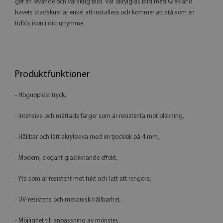
ger en levande och varaktig bild. Vår akrylglas bild med Grekland
havets stadskust är enkel att installera och kommer att stå som en
tidlös ikon i ditt utrymme.
Produktfunktioner
- Högupplöst tryck,
- Intensiva och mättade färger som är resistenta mot blekning,
- Hållbar och lätt akrylskiva med en tjocklek på 4 mm,
- Modern, elegant glasliknande effekt,
- Yta som är resistent mot fukt och lätt att rengöra,
- UV-resistens och mekanisk hållbarhet,
- Möjlighet till anpassning av mönster,