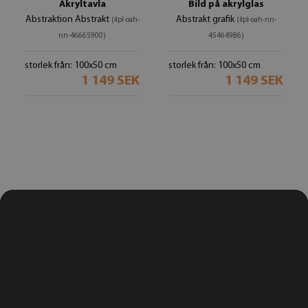
Akryltavla
Bild på akrylglas
Abstraktion Abstrakt
Abstrakt grafik
(#pl-oah-
(#pl-oah-nn-
nn-46665900)
45464986)
storlek från: 100x50 cm
storlek från: 100x50 cm
1 149 SEK
1 149 SEK