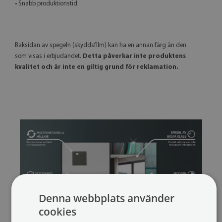
• Snabb produktionstid
Baksidan av spegeln (skyddsfilm) kan ha en annan färg än den
som visas i erbjudandet.
Detta påverkar inte produktens
kvalitet och är inte en giltig grund för reklamation.
Denna webbplats använder
cookies