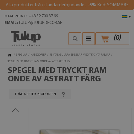
Alla produkter från standarderbjudandet
-5%
Kod: SOMMAR5
HJÄLPLINJE
+48 32 700 37 99
▾
EMAIL:
TULUP@TULUPDECOR.SE
(
0
)
/
SPEGLAR
/
KATEGORIER
/
REKTANGULÄRA SPEGLAR MED TRYCKTA RAMAR
/
SPEGEL MED TRYCKT RAM ONDE AV ASTRATT FÄRG
SPEGEL MED TRYCKT RAM
ONDE AV ASTRATT FÄRG
FRÅGA EFTER PRODUKTEN