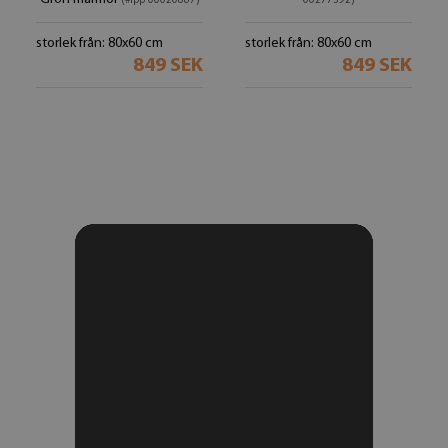
(#lpp-00020887)
00277392)
storlek från: 80x60 cm
storlek från: 80x60 cm
849 SEK
849 SEK