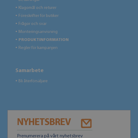
Klagomål och returer
●
Föreskrifter för butiker
●
Frågor och svar
●
Monteringsanvisning
●
PRODUKTINFORMATION
●
Regler för kampanjen
●
Samarbete
Bli återförsäljare
●
NYHETSBREV
Prenumerera på vårt nyhetsbrev