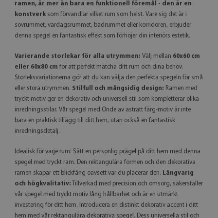
ramen, är mer än bara en funktionell föremål - den är en
konstverk
som förvandlar vilket rum som helst. Vare sig det är i
sovrummet, vardagsrummet, badrummet eller korridoren, erbjuder
denna spegel en fantastisk effekt som förhöjer din interiörs estetik.
Varierande storlekar för alla utrymmen:
Välj mellan
60x60 cm
eller 60x80 cm
för att perfekt matcha ditt rum och dina behov.
Storleksvariationerna gör att du kan välja den perfekta spegeln för små
eller stora utrymmen.
Stilfull och mångsidig design:
Ramen med
tryckt motiv ger en dekorativ och universell stil som kompletterar olika
inredningsstilar. Vår spegel med Onde av astratt färg-motiv är inte
bara en praktisk tillägg till ditt hem, utan också en fantastisk
inredningsdetalj.
Idealisk för varje rum: Sätt en personlig prägel på ditt hem med denna
spegel med tryckt ram. Den rektangulära formen och den dekorativa
ramen skapar ett blickfång oavsett var du placerar den.
Långvarig
och högkvalitativ:
Tillverkad med precision och omsorg, säkerställer
vår spegel med tryckt motiv lång hållbarhet och är en utmärkt
investering för ditt hem. Introducera en distinkt dekorativ accent i ditt
hem med vår rektangulära dekorativa spegel. Dess universella stil och