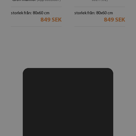
(#lpp-00020887)
00277392)
storlek från: 80x60 cm
storlek från: 80x60 cm
849 SEK
849 SEK