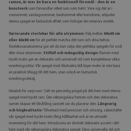
ramen, är mer än bara en funktionell föremål - den är en
konstverk
som förvandlar vilket rum som helst. Vare sig det är i
sovrummet, vardagsrummet, badrummet eller korridoren, erbjuder
denna spegel en fantastisk effekt som förhöjer din interiörs estetik.
Varierande storlekar för alla utrymmen:
Välj mellan
60x60 cm
eller 60x80 cm
för att perfekt matcha ditt rum och dina behov.
Storleksvariationerna gör att du kan välja den perfekta spegeln för små
eller stora utrymmen.
Stilfull och mångsidig design:
Ramen med
tryckt motiv ger en dekorativ och universell stil som kompletterar olika
inredningsstilar. Vår spegel med Abstrakta blå linjer-motiv är inte bara
en praktisk tillägg till ditt hem, utan också en fantastisk
inredningsdetalj.
Idealisk för varje rum: Sätt en personlig prägel på ditt hem med denna
spegel med tryckt ram. Den rektangulära formen och den dekorativa
ramen skapar ett blickfång oavsett var du placerar den.
Långvarig
och högkvalitativ:
Tillverkad med precision och omsorg, säkerställer
vår spegel med tryckt motiv lång hållbarhet och är en utmärkt
investering för ditt hem. Introducera en distinkt dekorativ accent i ditt
hem med vår rektangulära dekorativa spegel. Dess universella stil och