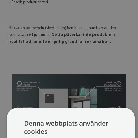
• Snabb produktionstid
Baksidan av spegeln (skyddsfilm) kan ha en annan färg än den
som visas i erbjudandet.
Detta påverkar inte produktens
kvalitet och är inte en giltig grund för reklamation.
Denna webbplats använder
cookies