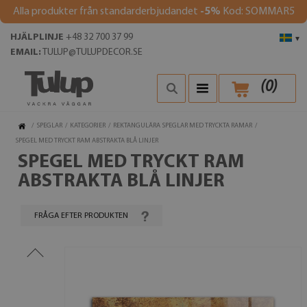
Alla produkter från standarderbjudandet
-5%
Kod: SOMMAR5
HJÄLPLINJE
+48 32 700 37 99
▾
EMAIL:
TULUP@TULUPDECOR.SE
(
0
)
/
SPEGLAR
/
KATEGORIER
/
REKTANGULÄRA SPEGLAR MED TRYCKTA RAMAR
/
SPEGEL MED TRYCKT RAM ABSTRAKTA BLÅ LINJER
SPEGEL MED TRYCKT RAM
ABSTRAKTA BLÅ LINJER
FRÅGA EFTER PRODUKTEN