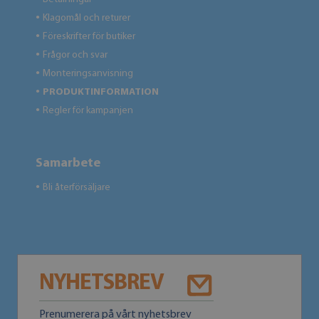
Klagomål och returer
●
Föreskrifter för butiker
●
Frågor och svar
●
Monteringsanvisning
●
PRODUKTINFORMATION
●
Regler för kampanjen
●
Samarbete
Bli återförsäljare
●
NYHETSBREV
Prenumerera på vårt nyhetsbrev