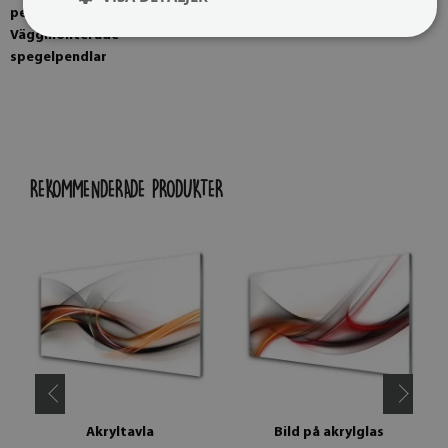
pendlar som tillval.
Väggmonterade
spegelpendlar
REKOMMENDERADE PRODUKTER
Akryltavla
Bild på akrylglas