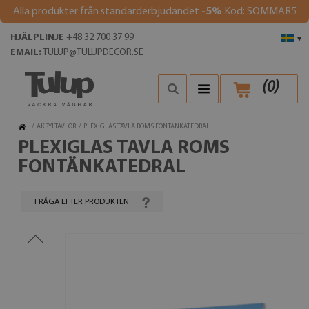
Alla produkter från standarderbjudandet
-5%
Kod: SOMMAR5
HJÄLPLINJE
+48 32 700 37 99
▾
EMAIL:
TULUP@TULUPDECOR.SE
(
0
)
/
AKRYLTAVLOR
/
PLEXIGLAS TAVLA ROMS FONTÄNKATEDRAL
PLEXIGLAS TAVLA ROMS
FONTÄNKATEDRAL
FRÅGA EFTER PRODUKTEN