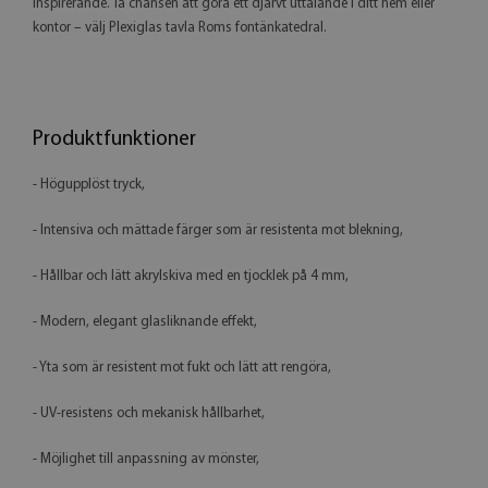
inspirerande. Ta chansen att göra ett djärvt uttalande i ditt hem eller
kontor – välj Plexiglas tavla Roms fontänkatedral.
Produktfunktioner
- Högupplöst tryck,
- Intensiva och mättade färger som är resistenta mot blekning,
- Hållbar och lätt akrylskiva med en tjocklek på 4 mm,
- Modern, elegant glasliknande effekt,
- Yta som är resistent mot fukt och lätt att rengöra,
- UV-resistens och mekanisk hållbarhet,
- Möjlighet till anpassning av mönster,