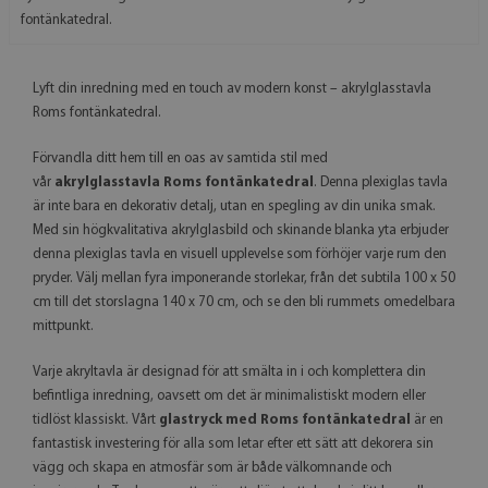
fontänkatedral.
Lyft din inredning med en touch av modern konst – akrylglasstavla
Roms fontänkatedral.
Förvandla ditt hem till en oas av samtida stil med
vår
akrylglasstavla Roms fontänkatedral
. Denna plexiglas tavla
är inte bara en dekorativ detalj, utan en spegling av din unika smak.
Med sin högkvalitativa akrylglasbild och skinande blanka yta erbjuder
denna plexiglas tavla en visuell upplevelse som förhöjer varje rum den
pryder. Välj mellan fyra imponerande storlekar, från det subtila 100 x 50
cm till det storslagna 140 x 70 cm, och se den bli rummets omedelbara
mittpunkt.
Varje akryltavla är designad för att smälta in i och komplettera din
befintliga inredning, oavsett om det är minimalistiskt modern eller
tidlöst klassiskt. Vårt
glastryck med Roms fontänkatedral
är en
fantastisk investering för alla som letar efter ett sätt att dekorera sin
vägg och skapa en atmosfär som är både välkomnande och