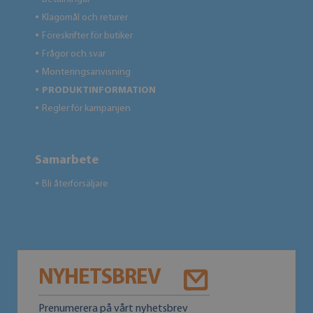
Klagomål och returer
●
Föreskrifter för butiker
●
Frågor och svar
●
Monteringsanvisning
●
PRODUKTINFORMATION
●
Regler för kampanjen
●
Samarbete
Bli återförsäljare
●
NYHETSBREV
Prenumerera på vårt nyhetsbrev