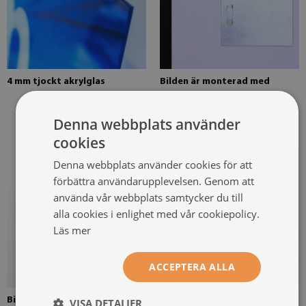
4 mm tjockt akrylglas
Bilden är monterad med
möjlighet till två hängen.
Hängarna sitter fast på två
Denna webbplats använder
ställen på bilden
cookies
Denna webbplats använder cookies för att
förbättra användarupplevelsen. Genom att
använda vår webbplats samtycker du till
alla cookies i enlighet med vår cookiepolicy.
Läs mer
ACCEPTERA ALLA
Bild monterad med fyra
Bild klar för installation
VISA DETALJER