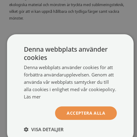
ekologiska material och mönstren är tryckta med sublimeringsteknik,
vilket gör att vi kan uppnå hållbara och tydliga färger samt vackra
mönster.
Denna webbplats använder
REKOMMENDERADE PRODUKTER
cookies
Denna webbplats använder cookies för att
förbättra användarupplevelsen. Genom att
använda vår webbplats samtycker du till
alla cookies i enlighet med vår cookiepolicy.
Läs mer
ACCEPTERA ALLA
VISA DETALJER
Badmatta
Badrumsmatta