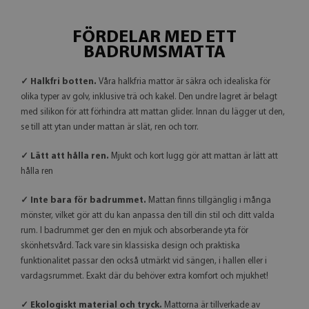
FÖRDELAR MED ETT
BADRUMSMATTA
✓ Halkfri botten.
Våra halkfria mattor är säkra och idealiska för
olika typer av golv, inklusive trä och kakel. Den undre lagret är belagt
med silikon för att förhindra att mattan glider. Innan du lägger ut den,
se till att ytan under mattan är slät, ren och torr.
✓ Lätt att hålla ren.
Mjukt och kort lugg gör att mattan är lätt att
hålla ren
✓ Inte bara för badrummet.
Mattan finns tillgänglig i många
mönster, vilket gör att du kan anpassa den till din stil och ditt valda
rum. I badrummet ger den en mjuk och absorberande yta för
skönhetsvård. Tack vare sin klassiska design och praktiska
funktionalitet passar den också utmärkt vid sängen, i hallen eller i
vardagsrummet. Exakt där du behöver extra komfort och mjukhet!
✓ Ekologiskt material och tryck.
Mattorna är tillverkade av