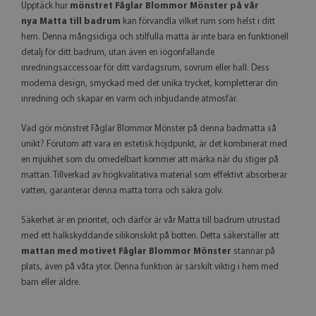
Upptäck hur
mönstret Fåglar Blommor Mönster på vår
nya Matta till badrum
kan förvandla vilket rum som helst i ditt
hem. Denna mångsidiga och stilfulla matta är inte bara en funktionell
detalj för ditt badrum, utan även en iögonfallande
inredningsaccessoar för ditt vardagsrum, sovrum eller hall. Dess
moderna design, smyckad med det unika trycket, kompletterar din
inredning och skapar en varm och inbjudande atmosfär.
Vad gör mönstret Fåglar Blommor Mönster på denna badmatta så
unikt? Förutom att vara en estetisk höjdpunkt, är det kombinerat med
en mjukhet som du omedelbart kommer att märka när du stiger på
mattan. Tillverkad av högkvalitativa material som effektivt absorberar
vatten, garanterar denna matta torra och säkra golv.
Säkerhet är en prioritet, och därför är vår Matta till badrum utrustad
med ett halkskyddande silikonskikt på botten. Detta säkerställer att
mattan med motivet Fåglar Blommor Mönster
stannar på
plats, även på våta ytor. Denna funktion är särskilt viktig i hem med
barn eller äldre.