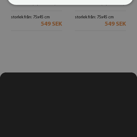
näckros
Zebra ränder
(#dp-38381408)
(#dp-38381810)
storlek från: 75x45 cm
storlek från: 75x45 cm
549 SEK
549 SEK