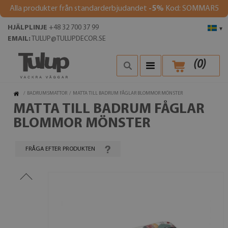
Alla produkter från standarderbjudandet
-5%
Kod: SOMMAR5
HJÄLPLINJE
+48 32 700 37 99
▾
EMAIL:
TULUP@TULUPDECOR.SE
(
0
)
/
BADRUMSMATTOR
/
MATTA TILL BADRUM FÅGLAR BLOMMOR MÖNSTER
MATTA TILL BADRUM FÅGLAR
BLOMMOR MÖNSTER
FRÅGA EFTER PRODUKTEN