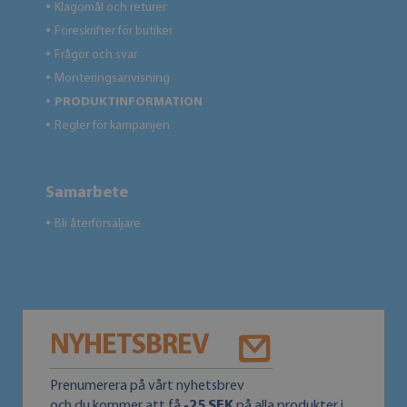
Klagomål och returer
●
Föreskrifter för butiker
●
Frågor och svar
●
Monteringsanvisning
●
PRODUKTINFORMATION
●
Regler för kampanjen
●
Samarbete
Bli återförsäljare
●
NYHETSBREV
Prenumerera på vårt nyhetsbrev
och du kommer att få
-25 SEK
på alla produkter i