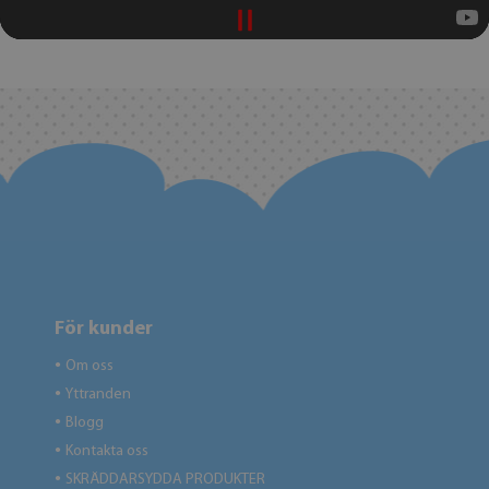
För kunder
Om oss
●
Yttranden
●
Blogg
●
Kontakta oss
●
SKRÄDDARSYDDA PRODUKTER
●