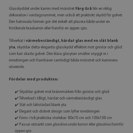
Glasskyddet under kamin med mönstret
Färg Grå
blir en riktig
dekoration i vardagsrummet, men också ett praktiskt skydd för golvet.
Den halvovala formen gör det enkelt att placera både under en
fristående braskamin eller framför en öppen spis.
Tillverkat i
värmebeständigt, härdat glas med en slät blank
yta
, skyddar detta eleganta glasskydd effektivt mot gnistor och glöd
som kan skada golvet. Den klara glasytan smälter snyggt in i
inredningen och framhäver samtidigt både mönstret och kaminens
utseende.
Fördelar med produkten:
✔️ Skyddar golvet mot brännmärken från gnistor och glöd
✔️ Tillverkad i tåligt, härdat och värmebeständigt glas
✔️ Slät och lättstädad blank yta
✔️ Elegant och diskret design som lyfter inredningen
✔️ Finns i två praktiska storlekar: 80x70 cm och 100x100 cm
✔️ Passar utmärkt som
glasskiva under kamin
eller
glasskiva framför
öppen spis