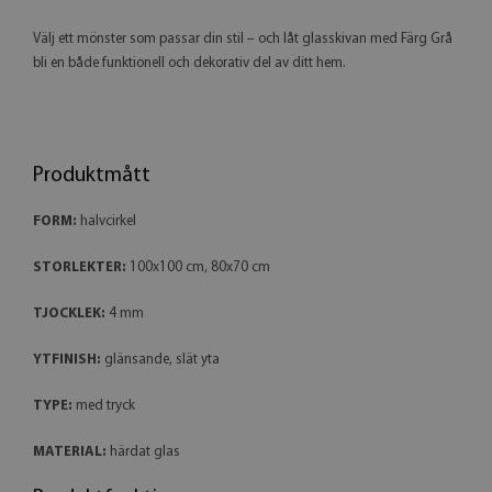
Välj ett mönster som passar din stil – och låt glasskivan med Färg Grå
bli en både funktionell och dekorativ del av ditt hem.
Produktmått
FORM:
halvcirkel
STORLEKTER:
100x100 cm, 80x70 cm
TJOCKLEK:
4 mm
YTFINISH:
glänsande, slät yta
TYPE:
med tryck
MATERIAL:
härdat glas