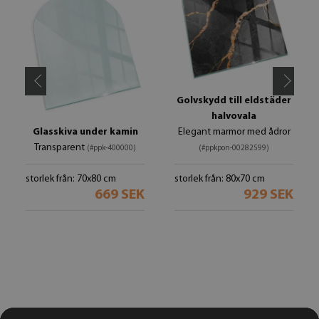
Golvskydd till eldstäder
halvovala
Glasskiva under kamin
Elegant marmor med ådror
Transparent
(#ppk-400000)
(#ppkpon-00282599)
storlek från: 70x80 cm
storlek från: 80x70 cm
669 SEK
929 SEK