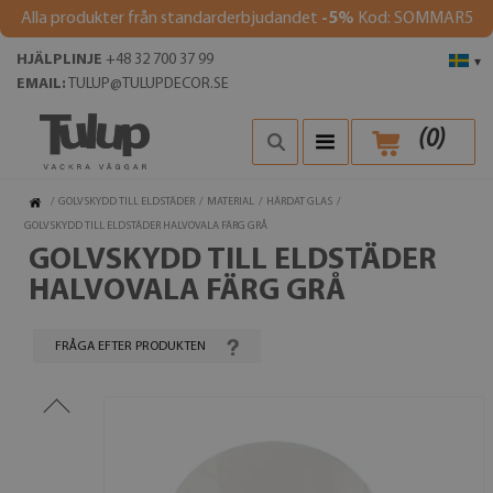
Alla produkter från standarderbjudandet
-5%
Kod: SOMMAR5
HJÄLPLINJE
+48 32 700 37 99
▾
EMAIL:
TULUP@TULUPDECOR.SE
(
0
)
/
GOLVSKYDD TILL ELDSTÄDER
/
MATERIAL
/
HÄRDAT GLAS
/
GOLVSKYDD TILL ELDSTÄDER HALVOVALA FÄRG GRÅ
GOLVSKYDD TILL ELDSTÄDER
HALVOVALA FÄRG GRÅ
FRÅGA EFTER PRODUKTEN