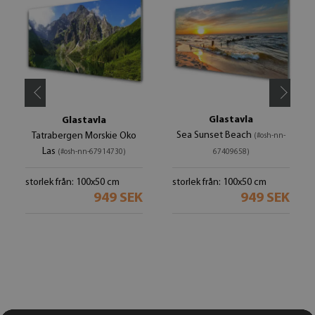
Glastavla
Glastavla
Sea Sunset Beach
Tatrabergen Morskie Oko
(#osh-nn-
Las
(#osh-nn-67914730)
67409658)
storlek från: 100x50 cm
storlek från: 100x50 cm
949 SEK
949 SEK