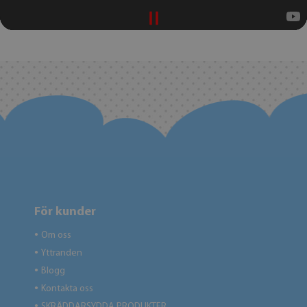
För kunder
Om oss
●
Yttranden
●
Blogg
●
Kontakta oss
●
SKRÄDDARSYDDA PRODUKTER
●