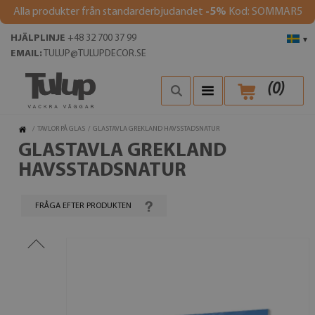
Alla produkter från standarderbjudandet
-5%
Kod: SOMMAR5
HJÄLPLINJE
+48 32 700 37 99
▾
EMAIL:
TULUP@TULUPDECOR.SE
(
0
)
/
TAVLOR PÅ GLAS
/
GLASTAVLA GREKLAND HAVSSTADSNATUR
GLASTAVLA GREKLAND
HAVSSTADSNATUR
FRÅGA EFTER PRODUKTEN