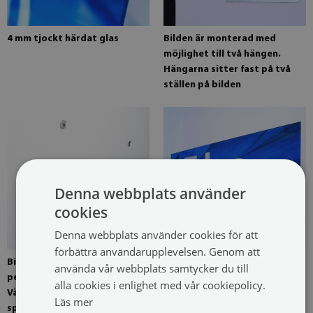
4 mm tjockt härdat glas
Bilden är monterad med
möjlighet till två hängen.
Hängarna sitter fast på två
ställen på bilden
Denna webbplats använder
cookies
Denna webbplats använder cookies för att
förbättra användarupplevelsen. Genom att
Bild monterad med fyra
Bild klar för installation
använda vår webbplats samtycker du till
pendlar som tillval.
alla cookies i enlighet med vår cookiepolicy.
Väggmonterade
Läs mer
spegelpendlar