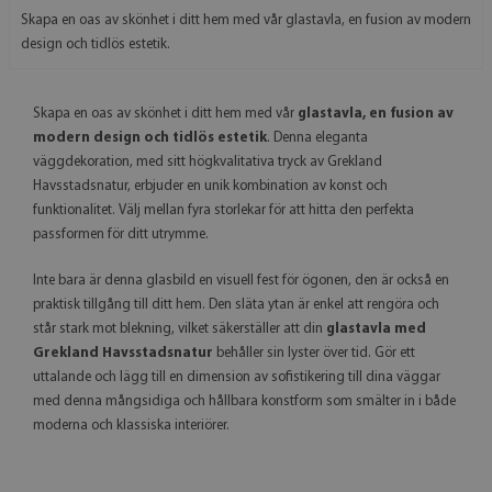
Skapa en oas av skönhet i ditt hem med vår glastavla, en fusion av modern
design och tidlös estetik.
Skapa en oas av skönhet i ditt hem med vår
glastavla, en fusion av
modern design och tidlös estetik
. Denna eleganta
väggdekoration, med sitt högkvalitativa tryck av Grekland
Havsstadsnatur, erbjuder en unik kombination av konst och
funktionalitet. Välj mellan fyra storlekar för att hitta den perfekta
passformen för ditt utrymme.
Inte bara är denna glasbild en visuell fest för ögonen, den är också en
praktisk tillgång till ditt hem. Den släta ytan är enkel att rengöra och
står stark mot blekning, vilket säkerställer att din
glastavla med
Grekland Havsstadsnatur
behåller sin lyster över tid. Gör ett
uttalande och lägg till en dimension av sofistikering till dina väggar
med denna mångsidiga och hållbara konstform som smälter in i både
moderna och klassiska interiörer.