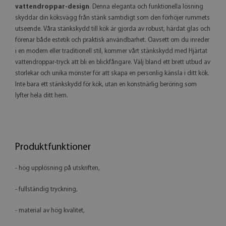
vattendroppar-design
. Denna eleganta och funktionella lösning
skyddar din köksvägg från stänk samtidigt som den förhöjer rummets
utseende. Våra stänkskydd till kök är gjorda av robust, härdat glas och
förenar både estetik och praktisk användbarhet. Oavsett om du inreder
i en modern eller traditionell stil, kommer vårt stänkskydd med Hjärtat
vattendroppar-tryck att bli en blickfångare. Välj bland ett brett utbud av
storlekar och unika mönster för att skapa en personlig känsla i ditt kök.
Inte bara ett stänkskydd för kök, utan en konstnärlig beröring som
lyfter hela ditt hem.
Produktfunktioner
- hög upplösning på utskriften,
- fullständig tryckning,
- material av hög kvalitet,