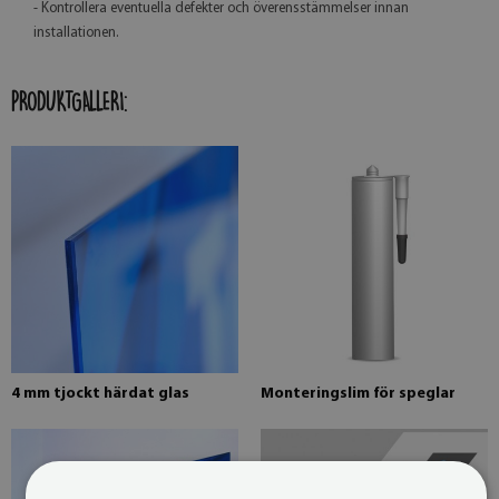
- Kontrollera eventuella defekter och överensstämmelser innan
installationen.
PRODUKTGALLERI:
4 mm tjockt härdat glas
Monteringslim för speglar