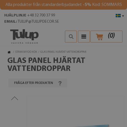
Alla produkter från standarderbjudandet
-5%
Kod: SOMMAR5
HJÄLPLINJE
+48 32 700 37 99
▾
EMAIL:
TULUP@TULUPDECOR.SE
(
0
)
/
STÄNKSKYDD KÖK
/
GLAS PANEL HJÄRTAT VATTENDROPPAR
GLAS PANEL HJÄRTAT
VATTENDROPPAR
FRÅGA EFTER PRODUKTEN