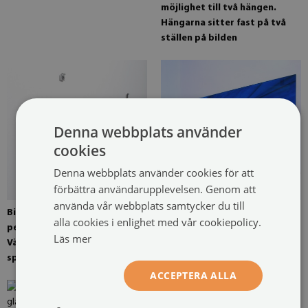
möjlighet till två hängen.
Hängarna sitter fast på två
ställen på bilden
Denna webbplats använder
cookies
Denna webbplats använder cookies för att
förbättra användarupplevelsen. Genom att
använda vår webbplats samtycker du till
Bild monterad med fyra
Bild klar för installation
alla cookies i enlighet med vår cookiepolicy.
pendlar som tillval.
Läs mer
Väggmonterade
spegelpendlar
ACCEPTERA ALLA