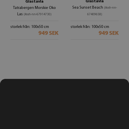
Glastavla
Glastavla
Sea Sunset Beach
Tatrabergen Morskie Oko
(#osh-nn-
Las
(#osh-nn-67914730)
67409658)
storlek från: 100x50 cm
storlek från: 100x50 cm
949 SEK
949 SEK