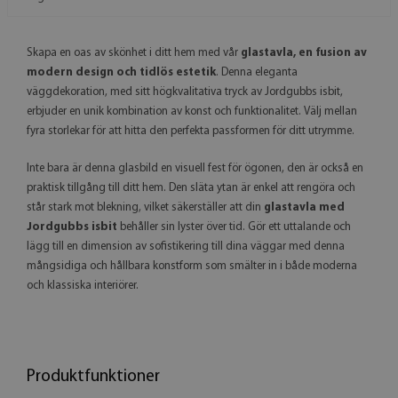
Skapa en oas av skönhet i ditt hem med vår
glastavla, en fusion av
modern design och tidlös estetik
. Denna eleganta
väggdekoration, med sitt högkvalitativa tryck av Jordgubbs isbit,
erbjuder en unik kombination av konst och funktionalitet. Välj mellan
fyra storlekar för att hitta den perfekta passformen för ditt utrymme.
Inte bara är denna glasbild en visuell fest för ögonen, den är också en
praktisk tillgång till ditt hem. Den släta ytan är enkel att rengöra och
står stark mot blekning, vilket säkerställer att din
glastavla med
Jordgubbs isbit
behåller sin lyster över tid. Gör ett uttalande och
lägg till en dimension av sofistikering till dina väggar med denna
mångsidiga och hållbara konstform som smälter in i både moderna
och klassiska interiörer.
Produktfunktioner