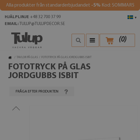
Alla produkter från standarderbjudandet
-5%
Kod: SOMMAR5
HJÄLPLINJE
+48 32 700 37 99
▾
EMAIL:
TULUP@TULUPDECOR.SE
(
0
)
/
TAVLOR PÅ GLAS
/
FOTOTRYCK PÅ GLAS JORDGUBBS ISBIT
FOTOTRYCK PÅ GLAS
JORDGUBBS ISBIT
FRÅGA EFTER PRODUKTEN