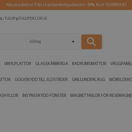
Alla produkter från standarderbjudandet
-5%
Kod: SOMMAR5
L:
TULUP@TULUPDECOR.SE
Allting
VINYLPLATTOR
GLASSKÄRBRÄDA
BADRUMSMATTOR
VÄGGPANE
ATTOR
GOLVSKYDD TILL ELDSTÄDER
GRILLUNDERLÄGG
MÖBELDEK
ASHYLLOR
INSYNSSKYDD FÖNSTER
MAGNETTAVLOR FÖR RESEMAGNE