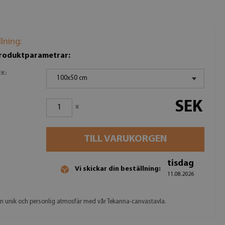
llning:
produktparametrar:
K:
100x50 cm
SEK
x
TILL VARUKORGEN
tisdag
Vi skickar din beställning:
11.08.2026
n unik och personlig atmosfär med vår Tekanna-canvastavla.