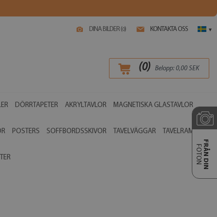
DINA BILDER (
)
KONTAKTA OSS
0
▾
(
0
)
Belopp:
0,00
SEK
LER
DÖRRTAPETER
AKRYLTAVLOR
MAGNETISKA GLASTAVLOR
OR
POSTERS
SOFFBORDSSKIVOR
TAVELVÄGGAR
TAVELRAMAR
FRÅN DIN
FOTON
TER