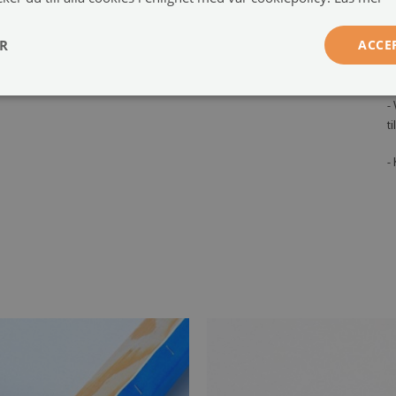
,
Monteringssystem:
2 eller 4 upphängningssystem
-
ER
ACCE
s
a
-
t
-