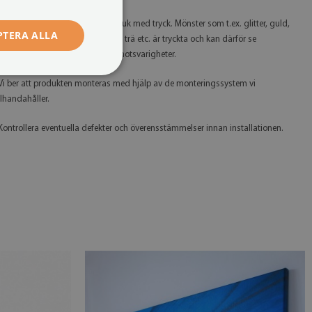
 Tänk på att du köper en bild på duk med tryck. Mönster som t.ex. glitter, guld,
PTERA ALLA
ilver, betong, marmor, rostig plåt, trä etc. är tryckta och kan därför se
nnorlunda ut än deras verkliga motsvarigheter.
 Vi ber att produkten monteras med hjälp av de monteringssystem vi
illhandahåller.
 Kontrollera eventuella defekter och överensstämmelser innan installationen.