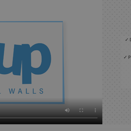
✓ D
✓ Pe