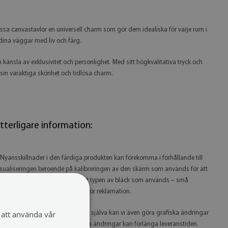
essa canvastavlor en universell charm som gör dem idealiska för varje rum i
 dina väggar med liv och färg.
en känsla av exklusivitet och personlighet. Med sitt högkvalitativa tryck och
 sin varaktiga skönhet och tidlösa charm.
tterligare information:
 Nyansskillnader i den färdiga produkten kan förekomma i förhållande till
isualiseringen beroende på kalibreringen av den skärm som används för att
itta på produkten, skrivaren samt typen av bläck som används – små
yansskillnader utgör inte grund för reklamation.
att använda vår
 Eftersom vi tillverkar produkterna själva kan vi även göra grafiska ändringar
å begäran. Observera att grafiska ändringar kan förlänga leveranstiden.