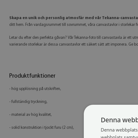
Skapa en unik och personlig atmosfär med vår Tekanna-canvasta
ditt hem. Från vardagsrummet till sovrummet, våra canvastavlor i storlekar 
Letar du efter den perfekta gåvan? Vår Tekanna-foto till canvastavla är ett utmä
varierande storlekar är dessa canvastavlor ett säkert sätt att imponera. Ge 
Produktfunktioner
- hög upplösning på utskriften,
- fullständig tryckning,
- material av hög kvalitet,
Denna webb
- solid konstruktion i tjockt furu (2 cm),
Denna webbplats 
webbplats samtyck