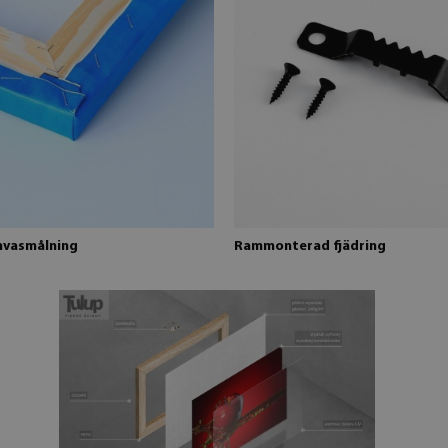
nvasmålning
Rammonterad fjädring