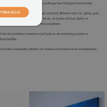
å begäran. Observera att grafiska ändringar kan förlänga leveranstiden.
PTERA ALLA
 Tänk på att du köper en bild på duk med tryck. Mönster som t.ex. glitter, guld,
ilver, betong, marmor, rostig plåt, trä etc. är tryckta och kan därför se
nnorlunda ut än deras verkliga motsvarigheter.
 Vi ber att produkten monteras med hjälp av de monteringssystem vi
illhandahåller.
 Kontrollera eventuella defekter och överensstämmelser innan installationen.