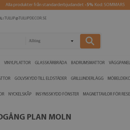
Alla produkter från standarderbjudandet
-5%
Kod: SOMMAR5
L:
TULUP@TULUPDECOR.SE
Allting
VINYLPLATTOR
GLASSKÄRBRÄDA
BADRUMSMATTOR
VÄGGPANE
ATTOR
GOLVSKYDD TILL ELDSTÄDER
GRILLUNDERLÄGG
MÖBELDEK
OR
NYCKELSKÅP
INSYNSSKYDD FÖNSTER
MAGNETTAVLOR FÖR RES
EDGÅNG PLAN MOLN