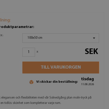
llning:
produktparametrar:
K:
100x50 cm
SEK
x
TILL VARUKORGEN
tisdag
Vi skickar din beställning:
11.08.2026
 elegansen och flexibiliteten med vår Solnedgång plan moln-tryck på
 en tidlös skönhet som kompletterar varje rum.