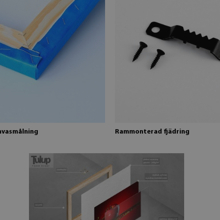
nvasmålning
Rammonterad fjädring