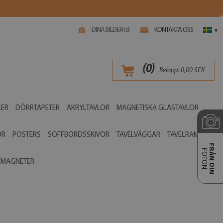
DINA BILDER (
)
KONTAKTA OSS
0
▾
(
0
)
Belopp:
0,00
SEK
LER
DÖRRTAPETER
AKRYLTAVLOR
MAGNETISKA GLASTAVLOR
OR
POSTERS
SOFFBORDSSKIVOR
TAVELVÄGGAR
TAVELRAMAR
FRÅN DIN
FOTON
EMAGNETER