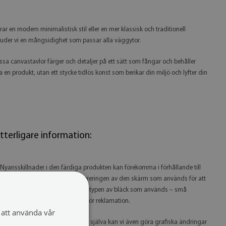
r en modern minimalistisk stil eller en mer klassisk och traditionell
bjuder vi en mångsidighet som passar alla väggytor.
ssa canvastavlor färger och detaljer på ett sätt som fångar och behåller
en produkt, utan ett stycke tidlös konst som berikar din miljö och lyfter din
tterligare information:
 Nyansskillnader i den färdiga produkten kan förekomma i förhållande till
isualiseringen beroende på kalibreringen av den skärm som används för att
itta på produkten, skrivaren samt typen av bläck som används – små
yansskillnader utgör inte grund för reklamation.
att använda vår
 Eftersom vi tillverkar produkterna själva kan vi även göra grafiska ändringar