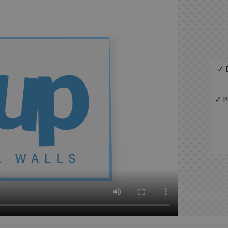
✓ D
✓ Pe