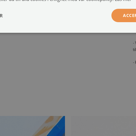
p
,
Monteringssystem:
2 eller 4 upphängningssystem
ER
ACCE
-
s
a
-
t
-