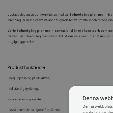
Upptäck elegansen och flexibiliteten med vår
Solnedgång plan moln-try
inredning, är dessa canvastavlor designade för att smälta in och förhöja din 
Varje Solnedgång plan moln-canvas bild är ett konstverk som anda
blicken. Låt Solnedgång plan moln-fotot på duk vara centrum i ditt rum och sk
dagliga upplevelse.
Produktfunktioner
- hög upplösning på utskriften,
- fullständig tryckning,
Denna webb
- material av hög kvalitet,
Denna webbplats 
- solid konstruktion i tjockt furu (2 cm),
webbplats samtyck