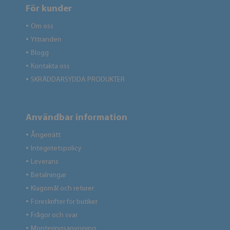
För kunder
Om oss
●
Yttranden
●
Blogg
●
Kontakta oss
●
SKRÄDDARSYDDA PRODUKTER
●
Användbar information
Ångerrätt
●
Integritetspolicy
●
Leverans
●
Betalningar
●
Klagomål och returer
●
Föreskrifter för butiker
●
Frågor och svar
●
Monteringsanvisning
●