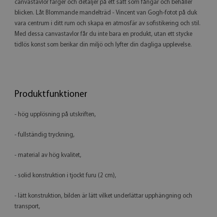
canvastavlor färger och detaljer på ett sätt som fångar och behåller
blicken. Låt Blommande mandelträd - Vincent van Gogh-fotot på duk
vara centrum i ditt rum och skapa en atmosfär av sofistikering och stil.
Med dessa canvastavlor får du inte bara en produkt, utan ett stycke
tidlös konst som berikar din miljö och lyfter din dagliga upplevelse.
Produktfunktioner
- hög upplösning på utskriften,
- fullständig tryckning,
- material av hög kvalitet,
- solid konstruktion i tjockt furu (2 cm),
- lätt konstruktion, bilden är lätt vilket underlättar upphängning och
transport,