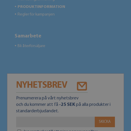
PRODUKTINFORMATION
●
Regler för kampanjen
●
Samarbete
Bli återförsäljare
●
NYHETSBREV
Prenumerera på vårt nyhetsbrev
och du kommer att få
-25 SEK
på alla produkter i
standarderbjudandet.
SKICKA