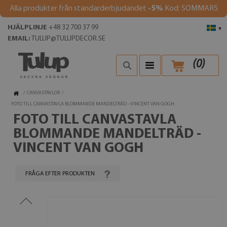
Alla produkter från standarderbjudandet
-5%
Kod: SOMMAR5
HJÄLPLINJE
+48 32 700 37 99
▾
EMAIL:
TULUP@TULUPDECOR.SE
(
0
)
/
CANVASTAVLOR
/
FOTO TILL CANVASTAVLA BLOMMANDE MANDELTRÄD - VINCENT VAN GOGH
FOTO TILL CANVASTAVLA
BLOMMANDE MANDELTRÄD -
VINCENT VAN GOGH
FRÅGA EFTER PRODUKTEN