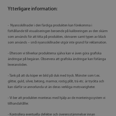
Ytterligare information:
- Nyansskillnader i den färdiga produkten kan förekomma i
förhållande till visualiseringen beroende på kalibreringen av den skärm
som används för att titta på produkten, skrivaren samt typen av bläck
som används – små nyansskillnader utgör inte grund för reklamation.
- Eftersom vi tillverkar produkterna själva kan vi även göra grafiska
ändringar på begäran. Observera att grafiska ändringar kan förlänga
leveranstiden.
- Tänk på att du köper en bild på duk med tryck. Mönster som t.ex.
glitter, guld, silver, betong, marmor, rostig plåt, trä etc. är tryckta och
kan därför se annorlunda ut än deras verkliga motsvarigheter.
- Vi ber att produkten monteras med hjälp av de monteringssystem vi
tillhandahåller.
- Kontrollera eventuella defekter och överensstämmelser innan