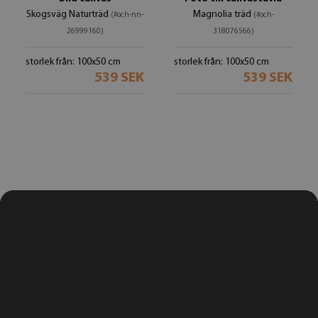
Skogsväg Naturträd
Magnolia träd
(#och-nn-
(#och-
26999160)
318076566)
storlek från: 100x50 cm
storlek från: 100x50 cm
539 SEK
539 SEK