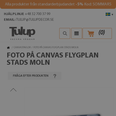
Alla produkter från standarderbjudandet
-5%
Kod: SOMMAR5
HJÄLPLINJE
+48 32 700 37 99
▾
EMAIL:
TULUP@TULUPDECOR.SE
(
0
)
/
CANVASTAVLOR
/
FOTO PÅ CANVAS FLYGPLAN STADS MOLN
FOTO PÅ CANVAS FLYGPLAN
STADS MOLN
FRÅGA EFTER PRODUKTEN