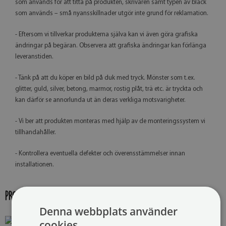
som används för att titta på produkten, skrivaren samt typen av bläck
som används – små nyansskillnader utgör inte grund för reklamation.
- Eftersom vi tillverkar produkterna själva kan vi även göra grafiska
ändringar på begäran. Observera att grafiska ändringar kan förlänga
leveranstiden.
- Tänk på att du köper en bild på duk med tryck. Mönster som t.ex.
glitter, guld, silver, betong, marmor, rostig plåt, trä etc. är tryckta och
kan därför se annorlunda ut än deras verkliga motsvarigheter.
- Vi ber att produkten monteras med hjälp av de monteringssystem vi
tillhandahåller.
- Kontrollera eventuella defekter och överensstämmelser innan
installationen.
PRODUKTGALLERI:
Denna webbplats använder
cookies