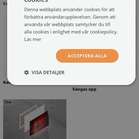
Canvas uppspänd över en ram
Fururam för canvasmålning
Denna webbplats använder cookies för att
förbättra användarupplevelsen. Genom att
använda vår webbplats samtycker du till
alla cookies i enlighet med vår cookiepolicy.
Läs mer
ACCEPTERA ALLA
VISA DETALJER
Rammonterad fjädring
Canvasmålning redo att
hängas upp