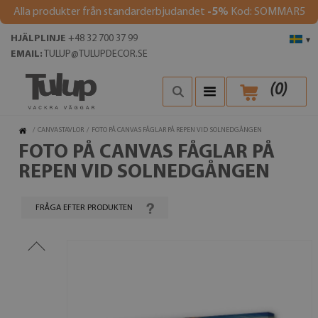
Alla produkter från standarderbjudandet
-5%
Kod: SOMMAR5
HJÄLPLINJE
+48 32 700 37 99
▾
EMAIL:
TULUP@TULUPDECOR.SE
(
0
)
/
CANVASTAVLOR
/
FOTO PÅ CANVAS FÅGLAR PÅ REPEN VID SOLNEDGÅNGEN
FOTO PÅ CANVAS FÅGLAR PÅ
REPEN VID SOLNEDGÅNGEN
FRÅGA EFTER PRODUKTEN