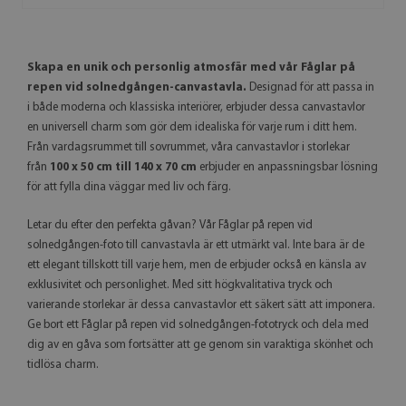
Skapa en unik och personlig atmosfär med vår Fåglar på
repen vid solnedgången-canvastavla.
Designad för att passa in
i både moderna och klassiska interiörer, erbjuder dessa canvastavlor
en universell charm som gör dem idealiska för varje rum i ditt hem.
Från vardagsrummet till sovrummet, våra canvastavlor i storlekar
från
100 x 50 cm till 140 x 70 cm
erbjuder en anpassningsbar lösning
för att fylla dina väggar med liv och färg.
Letar du efter den perfekta gåvan? Vår Fåglar på repen vid
solnedgången-foto till canvastavla är ett utmärkt val. Inte bara är de
ett elegant tillskott till varje hem, men de erbjuder också en känsla av
exklusivitet och personlighet. Med sitt högkvalitativa tryck och
varierande storlekar är dessa canvastavlor ett säkert sätt att imponera.
Ge bort ett Fåglar på repen vid solnedgången-fototryck och dela med
dig av en gåva som fortsätter att ge genom sin varaktiga skönhet och
tidlösa charm.