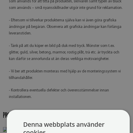
som används för att titta på produkten, skrivaren samt typen av bläck
som används – små nyansskillnader utgör inte grund för reklamation.
- Eftersom vi tillverkar produkterna själva kan vi även göra grafiska
ändringar på begäran. Observera att grafiska ändringar kan förlänga
leveranstiden.
- Tänk på att du köper en bild på duk med tryck. Mönster som t.ex.
glitter, guld, silver, betong, marmor, rostig plåt, trä etc. är tryckta och
kan därför se annorlunda ut än deras verkliga motsvarigheter.
- Vi ber att produkten monteras med hjälp av de monteringssystem vi
tillhandahåller.
- Kontrollera eventuella defekter och överensstämmelser innan
installationen.
PRODUKTGALLERI:
Denna webbplats använder
cookies