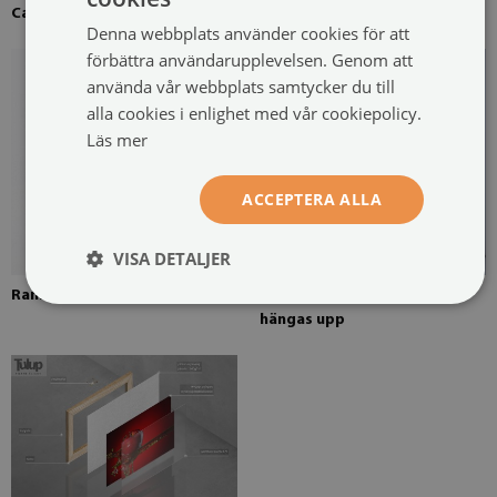
Canvas uppspänd över en ram
Fururam för canvasmålning
Denna webbplats använder cookies för att
förbättra användarupplevelsen. Genom att
använda vår webbplats samtycker du till
alla cookies i enlighet med vår cookiepolicy.
Läs mer
ACCEPTERA ALLA
VISA DETALJER
Rammonterad fjädring
Canvasmålning redo att
hängas upp