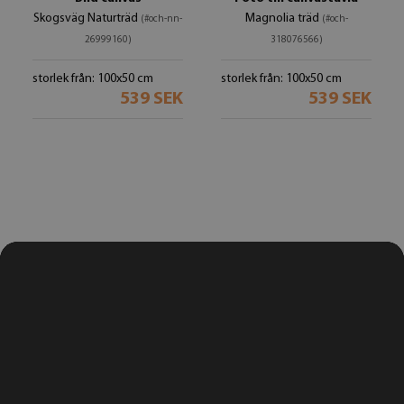
Skogsväg Naturträd
Magnolia träd
(#och-nn-
(#och-
26999160)
318076566)
storlek från: 100x50 cm
storlek från: 100x50 cm
539 SEK
539 SEK