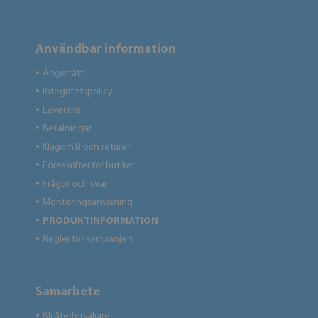
Användbar information
Ångerrätt
●
Integritetspolicy
●
Leverans
●
Betalningar
●
Klagomål och returer
●
Föreskrifter för butiker
●
Frågor och svar
●
Monteringsanvisning
●
PRODUKTINFORMATION
●
Regler för kampanjen
●
Samarbete
Bli återförsäljare
●