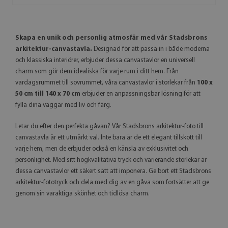
Skapa en unik och personlig atmosfär med vår Stadsbrons
arkitektur-canvastavla.
Designad för att passa in i både moderna
och klassiska interiörer, erbjuder dessa canvastavlor en universell
charm som gör dem idealiska för varje rum i ditt hem. Från
vardagsrummet till sovrummet, våra canvastavlor i storlekar från
100 x
50 cm till 140 x 70 cm
erbjuder en anpassningsbar lösning för att
fylla dina väggar med liv och färg.
Letar du efter den perfekta gåvan? Vår Stadsbrons arkitektur-foto till
canvastavla är ett utmärkt val. Inte bara är de ett elegant tillskott till
varje hem, men de erbjuder också en känsla av exklusivitet och
personlighet. Med sitt högkvalitativa tryck och varierande storlekar är
dessa canvastavlor ett säkert sätt att imponera. Ge bort ett Stadsbrons
arkitektur-fototryck och dela med dig av en gåva som fortsätter att ge
genom sin varaktiga skönhet och tidlösa charm.