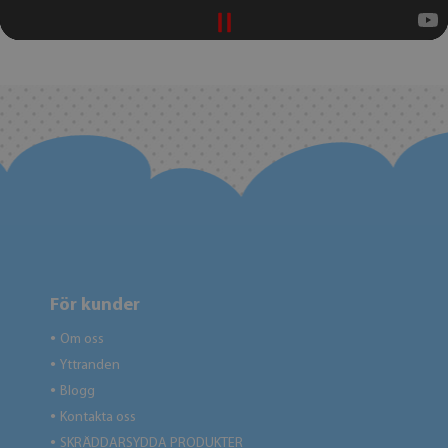
För kunder
Om oss
●
Yttranden
●
Blogg
●
Kontakta oss
●
SKRÄDDARSYDDA PRODUKTER
●