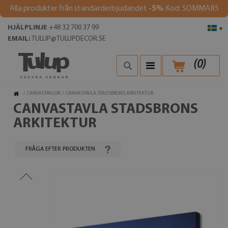
Alla produkter från standarderbjudandet
-5%
Kod: SOMMAR5
HJÄLPLINJE
+48 32 700 37 99
▾
EMAIL:
TULUP@TULUPDECOR.SE
(
0
)
/
CANVASTAVLOR
/
CANVASTAVLA STADSBRONS ARKITEKTUR
CANVASTAVLA STADSBRONS
ARKITEKTUR
FRÅGA EFTER PRODUKTEN