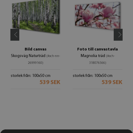
Bild canvas
Foto till canvastavla
Skogsväg Naturträd
Magnolia träd
(#och-nn-
(#och-
26999160)
318076566)
storlek från: 100x50 cm
storlek från: 100x50 cm
539 SEK
539 SEK