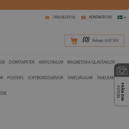
DINA BILDER (
)
KONTAKTA OSS
0
▾
(
0
)
Belopp:
0,00
SEK
LER
DÖRRTAPETER
AKRYLTAVLOR
MAGNETISKA GLASTAVLOR
OR
POSTERS
SOFFBORDSSKIVOR
TAVELVÄGGAR
TAVELRAMAR
FRÅN DIN
FOTON
TER