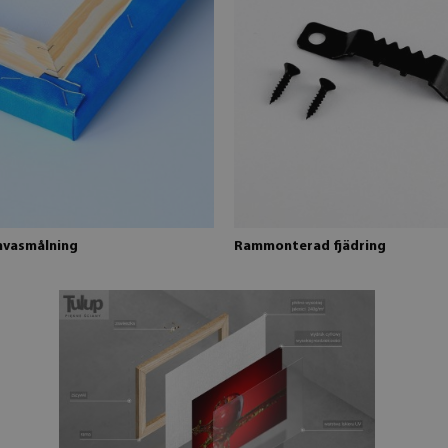
nvasmålning
Rammonterad fjädring