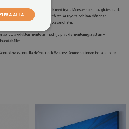
 Tänk på att du köper en bild på duk med tryck. Mönster som t.ex. glitter, guld,
PTERA ALLA
ilver, betong, marmor, rostig plåt, trä etc. är tryckta och kan därför se
nnorlunda ut än deras verkliga motsvarigheter.
 Vi ber att produkten monteras med hjälp av de monteringssystem vi
illhandahåller.
 Kontrollera eventuella defekter och överensstämmelser innan installationen.