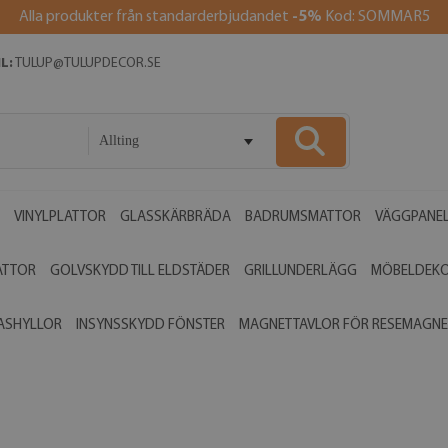
Alla produkter från standarderbjudandet
-5%
Kod: SOMMAR5
L:
TULUP@TULUPDECOR.SE
Allting
VINYLPLATTOR
GLASSKÄRBRÄDA
BADRUMSMATTOR
VÄGGPANE
ATTOR
GOLVSKYDD TILL ELDSTÄDER
GRILLUNDERLÄGG
MÖBELDEK
ASHYLLOR
INSYNSSKYDD FÖNSTER
MAGNETTAVLOR FÖR RESEMAGNE