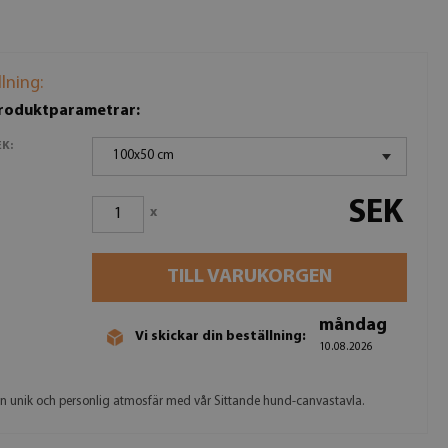
llning:
produktparametrar:
K:
100x50 cm
SEK
x
TILL VARUKORGEN
måndag
Vi skickar din beställning:
10.08.2026
n unik och personlig atmosfär med vår Sittande hund-canvastavla.