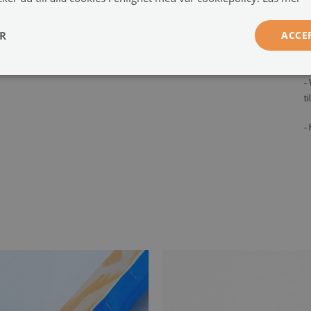
,
Monteringssystem:
2 eller 4 upphängningssystem
-
ER
ACCE
s
a
-
t
-