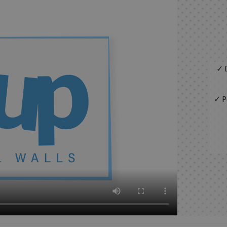
✓ D
✓ Pe