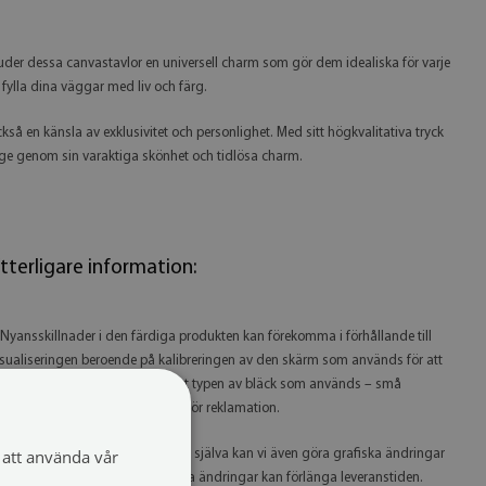
juder dessa canvastavlor en universell charm som gör dem idealiska för varje
fylla dina väggar med liv och färg.
också en känsla av exklusivitet och personlighet. Med sitt högkvalitativa tryck
t ge genom sin varaktiga skönhet och tidlösa charm.
tterligare information:
 Nyansskillnader i den färdiga produkten kan förekomma i förhållande till
isualiseringen beroende på kalibreringen av den skärm som används för att
itta på produkten, skrivaren samt typen av bläck som används – små
yansskillnader utgör inte grund för reklamation.
att använda vår
 Eftersom vi tillverkar produkterna själva kan vi även göra grafiska ändringar
å begäran. Observera att grafiska ändringar kan förlänga leveranstiden.