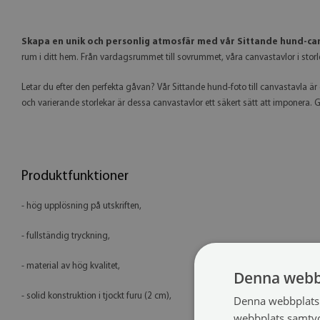
Skapa en unik och personlig atmosfär med vår Sittande hund-ca
rum i ditt hem. Från vardagsrummet till sovrummet, våra canvastavlor i storl
Letar du efter den perfekta gåvan? Vår Sittande hund-foto till canvastavla är e
och varierande storlekar är dessa canvastavlor ett säkert sätt att imponera.
Produktfunktioner
- hög upplösning på utskriften,
- fullständig tryckning,
- material av hög kvalitet,
Denna webb
- solid konstruktion i tjockt furu (2 cm),
Denna webbplats 
webbplats samtyck