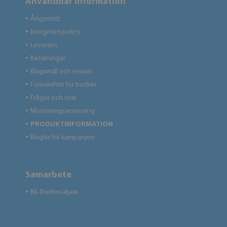
Användbar information
Ångerrätt
●
Integritetspolicy
●
Leverans
●
Betalningar
●
Klagomål och returer
●
Föreskrifter för butiker
●
Frågor och svar
●
Monteringsanvisning
●
PRODUKTINFORMATION
●
Regler för kampanjen
●
Samarbete
Bli återförsäljare
●