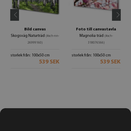
Bild canvas
Foto till canvastavla
Skogsväg Naturträd
Magnolia träd
(#och-nn-
(#och-
26999160)
318076566)
storlek från: 100x50 cm
storlek från: 100x50 cm
539 SEK
539 SEK