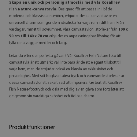
Skapa en unik och personlig atmosfär med vår Korallrev
Fish Nature-canvastavla.
Designad för att passa in i både
moderna och klassiska interiörer, erbjuder dessa canvastavlor en
universell charm som gör dem idealiska för varje rum i ditt hem. Från
vardagsrummet till sovrummet, våra canvastavlor i storlekar från
100 x
50 cm till 140 x 70 cm
erbjuder en anpassningsbar lösning för att
fylla dina väggar med liv och färg.
Letar du efter den perfekta gåvan? Vår Korallrev Fish Nature-foto till
canvastavla är ett utmärkt val. Inte bara är de ett elegant tillskott till
varje hem, men de erbjuder också en känsla av exklusivitet och
personlighet. Med sitt högkvalitativa tryck och varierande storlekar är
dessa canvastavlor ett säkert sätt att imponera. Ge bort ett Korallrev
Fish Nature-fototryck och dela med dig av en gåva som fortsätter att
ge genom sin varaktiga skönhet och tidlösa charm.
Produktfunktioner