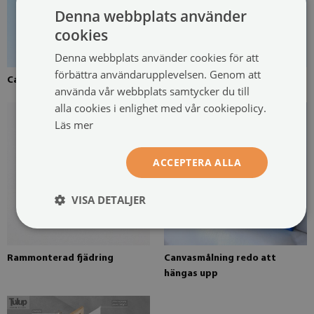
Denna webbplats använder
cookies
Denna webbplats använder cookies för att
förbättra användarupplevelsen. Genom att
Canvas uppspänd över en ram
Fururam för canvasmålning
använda vår webbplats samtycker du till
alla cookies i enlighet med vår cookiepolicy.
Läs mer
ACCEPTERA ALLA
VISA DETALJER
Rammonterad fjädring
Canvasmålning redo att
hängas upp