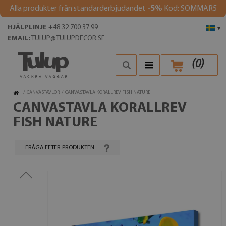
Alla produkter från standarderbjudandet
-5%
Kod: SOMMAR5
HJÄLPLINJE
+48 32 700 37 99
▾
EMAIL:
TULUP@TULUPDECOR.SE
(
0
)
/
CANVASTAVLOR
/
CANVASTAVLA KORALLREV FISH NATURE
CANVASTAVLA KORALLREV
FISH NATURE
FRÅGA EFTER PRODUKTEN