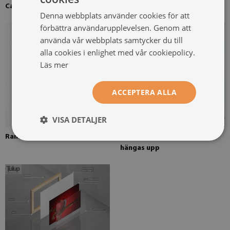
Canvas uppspänd över en ram
Fururam för canvasmålning
Denna webbplats använder cookies för att
förbättra användarupplevelsen. Genom att
använda vår webbplats samtycker du till
alla cookies i enlighet med vår cookiepolicy.
Läs mer
ACCEPTERA ALLA
VISA DETALJER
Rammonterad fjädring
Canvasmålning redo att
hängas upp