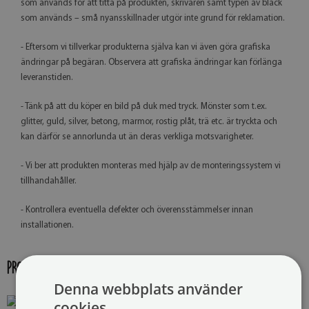
som används för att titta på produkten, skrivaren samt typen av bläck
som används – små nyansskillnader utgör inte grund för reklamation.
- Eftersom vi tillverkar produkterna själva kan vi även göra grafiska
ändringar på begäran. Observera att grafiska ändringar kan förlänga
leveranstiden.
- Tänk på att du köper en bild på duk med tryck. Mönster som t.ex.
glitter, guld, silver, betong, marmor, rostig plåt, trä etc. är tryckta och
kan därför se annorlunda ut än deras verkliga motsvarigheter.
- Vi ber att produkten monteras med hjälp av de monteringssystem vi
tillhandahåller.
- Kontrollera eventuella defekter och överensstämmelser innan
installationen.
PRODUKTGALLERI:
Denna webbplats använder
cookies