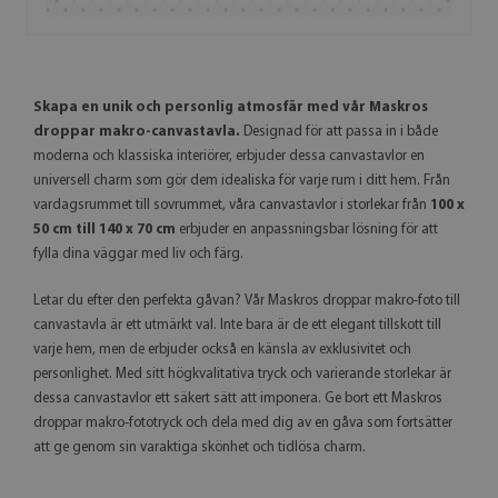
Skapa en unik och personlig atmosfär med vår Maskros
droppar makro-canvastavla.
Designad för att passa in i både
moderna och klassiska interiörer, erbjuder dessa canvastavlor en
universell charm som gör dem idealiska för varje rum i ditt hem. Från
vardagsrummet till sovrummet, våra canvastavlor i storlekar från
100 x
50 cm till 140 x 70 cm
erbjuder en anpassningsbar lösning för att
fylla dina väggar med liv och färg.
Letar du efter den perfekta gåvan? Vår Maskros droppar makro-foto till
canvastavla är ett utmärkt val. Inte bara är de ett elegant tillskott till
varje hem, men de erbjuder också en känsla av exklusivitet och
personlighet. Med sitt högkvalitativa tryck och varierande storlekar är
dessa canvastavlor ett säkert sätt att imponera. Ge bort ett Maskros
droppar makro-fototryck och dela med dig av en gåva som fortsätter
att ge genom sin varaktiga skönhet och tidlösa charm.