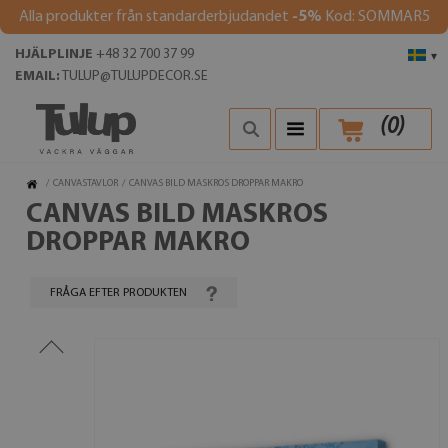
Alla produkter från standarderbjudandet
-5%
Kod: SOMMAR5
HJÄLPLINJE
+48 32 700 37 99
▾
EMAIL:
TULUP@TULUPDECOR.SE
(
0
)
/
CANVASTAVLOR
/
CANVAS BILD MASKROS DROPPAR MAKRO
CANVAS BILD MASKROS
DROPPAR MAKRO
FRÅGA EFTER PRODUKTEN