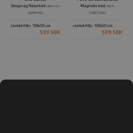
Skogsväg Naturträd
Magnolia träd
(#och-nn-
(#och-
26999160)
318076566)
storlek från: 100x50 cm
storlek från: 100x50 cm
539 SEK
539 SEK