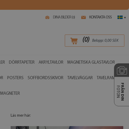
DINA BILDER (
)
KONTAKTA OSS
0
▾
(
0
)
Belopp:
0,00
SEK
LER
DÖRRTAPETER
AKRYLTAVLOR
MAGNETISKA GLASTAVLOR
OR
POSTERS
SOFFBORDSSKIVOR
TAVELVÄGGAR
TAVELRAMAR
FRÅN DIN
FOTON
EMAGNETER
Läs mer här: