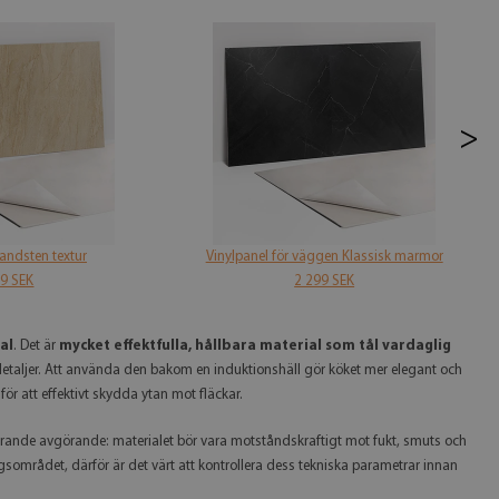
>
andsten textur
Vinylpanel för väggen Klassisk marmor
99 SEK
2 299 SEK
al
. Det är
mycket effektfulla, hållbara material som tål vardaglig
a detaljer. Att använda den bakom en induktionshäll gör köket mer elegant och
r att effektivt skydda ytan mot fläckar.
tfarande avgörande: materialet bör vara motståndskraftigt mot fukt, smuts och
gsområdet, därför är det värt att kontrollera dess tekniska parametrar innan