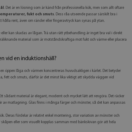
tål
. Det är en lösning som är känd från professionella kök, men som allt oftare
temperaturer, fukt och smuts
. Dess råa utseende passar särskilt bra i
 att hålla rent, även om ränder eller fingeravtryck kan synas på ytan.
ller kan skadas av lågan. Trä utan rätt ytbehandling är inget bra val i direkt
a träliknande material som är motståndskraftiga mot fukt och värme eller placera
 vid en induktionshäll?
 ingen öppen låga och värmen koncentreras huvudsakligen i kärlet. Det betyder
 fett och smuts, därför är det minst lika viktigt att skydda väggen vid
Ett sådant material är elegant, modernt och mycket lätt att rengöra. Det räcker
spår av matlagning. Glas finns i många färger och mönster, så det kan anpassas
k. Deras fördelar är relativt enkel montering, stor variation av mönster och
r skåpen eller som visuellt kopplas samman med bänkskivan gör att hela