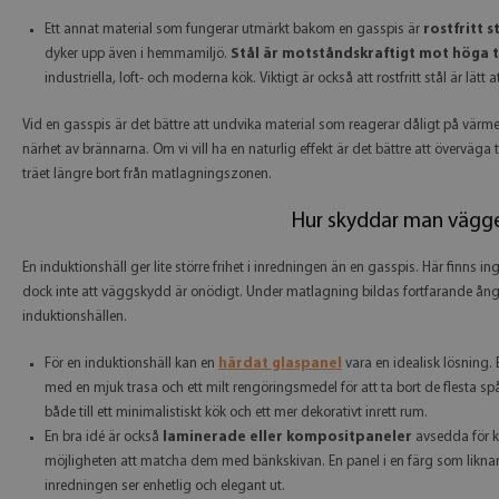
Ett annat material som fungerar utmärkt bakom en gasspis är
rostfritt s
dyker upp även i hemmamiljö.
Stål är motståndskraftigt mot höga 
industriella, loft- och moderna kök. Viktigt är också att rostfritt stål är lätt
Vid en gasspis är det bättre att undvika material som reagerar dåligt på värme e
närhet av brännarna. Om vi vill ha en naturlig effekt är det bättre att överväg
träet längre bort från matlagningszonen.
Hur skyddar man väggen
En induktionshäll ger lite större frihet i inredningen än en gasspis. Här finns
dock inte att väggskydd är onödigt. Under matlagning bildas fortfarande ånga,
induktionshällen.
För en induktionshäll kan en
härdat glaspanel
vara en idealisk lösning. 
med en mjuk trasa och ett milt rengöringsmedel för att ta bort de flesta 
både till ett minimalistiskt kök och ett mer dekorativt inrett rum.
En bra idé är också
laminerade eller kompositpaneler
avsedda för kö
möjligheten att matcha dem med bänkskivan. En panel i en färg som likna
inredningen ser enhetlig och elegant ut.