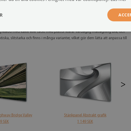
 en modern inredning och kan visuellt förstora rummet
. Man måste
det från brännarna måste följa tillverkarens rekommendationer. Vid gas är ett
ER
ACCE
alet.
lösningar som fortfarande är populära tack vare sin hållbarhet, det
g klädd med kakel eller täckt med plattor klarar vardaglig matlagning bra, och
ka, slitstarka och finns i många varianter, vilket gör dem lätta att anpassa till
>
ghway Bridge Valley
Stänkpanel Abstrakt grafik
49 SEK
1 149 SEK