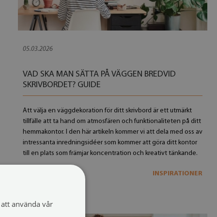
05.03.2026
VAD SKA MAN SÄTTA PÅ VÄGGEN BREDVID
SKRIVBORDET? GUIDE
Att välja en väggdekoration för ditt skrivbord är ett utmärkt
tillfälle att ta hand om atmosfären och funktionaliteten på ditt
hemmakontor. I den här artikeln kommer vi att dela med oss ​​av
intressanta inredningsidéer som kommer att göra ditt kontor
till en plats som främjar koncentration och kreativt tänkande.
INSPIRATIONER
MER
att använda vår