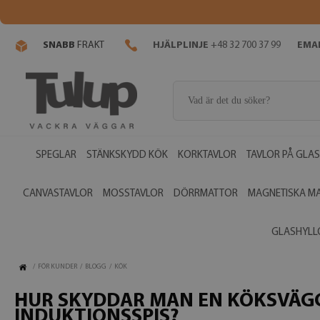
SNABB
FRAKT
HJÄLPLINJE
+48 32 700 37 99
EMAI
SPEGLAR
STÄNKSKYDD KÖK
KORKTAVLOR
TAVLOR PÅ GLAS
CANVASTAVLOR
MOSSTAVLOR
DÖRRMATTOR
MAGNETISKA M
GLASHYLL
/
FÖR KUNDER
/
BLOGG
/
KÖK
HUR SKYDDAR MAN EN KÖKSVÄGG
INDUKTIONSSPIS?