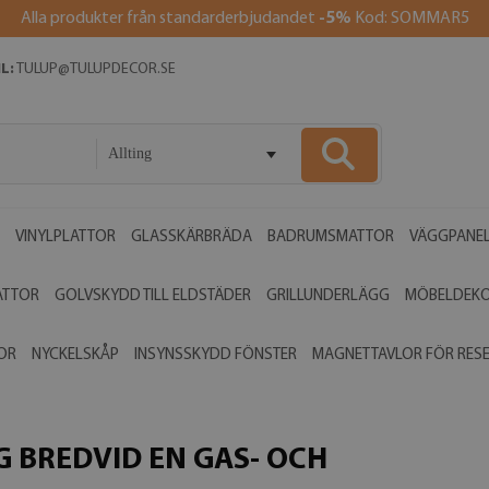
Alla produkter från standarderbjudandet
-5%
Kod: SOMMAR5
L:
TULUP@TULUPDECOR.SE
Allting
VINYLPLATTOR
GLASSKÄRBRÄDA
BADRUMSMATTOR
VÄGGPANE
ATTOR
GOLVSKYDD TILL ELDSTÄDER
GRILLUNDERLÄGG
MÖBELDEK
OR
NYCKELSKÅP
INSYNSSKYDD FÖNSTER
MAGNETTAVLOR FÖR RES
 BREDVID EN GAS- OCH