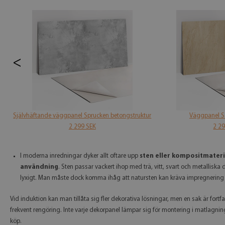
<
Självhäftande väggpanel Sprucken betongstruktur
Väggpanel S
2 299 SEK
2 2
I moderna inredningar dyker allt oftare upp
sten eller kompositmateri
användning
. Sten passar vackert ihop med trä, vitt, svart och metallisk
lyxigt. Man måste dock komma ihåg att natursten kan kräva impregnering fö
Vid induktion kan man tillåta sig fler dekorativa lösningar, men en sak är for
frekvent rengöring. Inte varje dekorpanel lämpar sig för montering i matlagnin
köp.