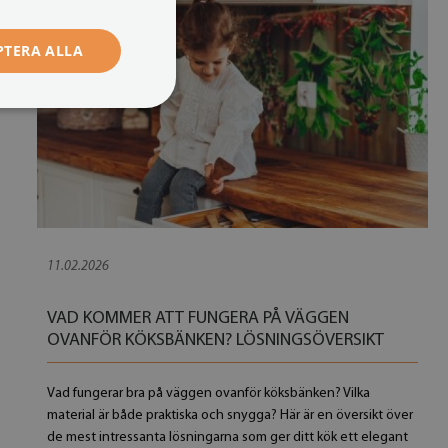
PTERA ALLA
11.02.2026
VAD KOMMER ATT FUNGERA PÅ VÄGGEN
OVANFÖR KÖKSBÄNKEN? LÖSNINGSÖVERSIKT
Vad fungerar bra på väggen ovanför köksbänken? Vilka
Glas panel Marmor stenmur
Glas panel Träpanel
material är både praktiska och snygga? Här är en översikt över
1 149 SEK
1 149 SEK
de mest intressanta lösningarna som ger ditt kök ett elegant