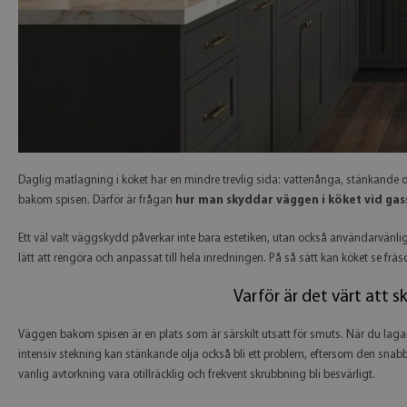
Daglig matlagning i köket har en mindre trevlig sida: vattenånga, stänkande ol
bakom spisen. Därför är frågan
hur man skyddar väggen i köket vid gas
Ett väl valt väggskydd påverkar inte bara estetiken, utan också användarvänlig
lätt att rengöra och anpassat till hela inredningen. På så sätt kan köket se fräsc
Varför är det värt att 
Väggen bakom spisen är en plats som är särskilt utsatt för smuts. När du lag
intensiv stekning kan stänkande olja också bli ett problem, eftersom den sn
vanlig avtorkning vara otillräcklig och frekvent skrubbning bli besvärligt.