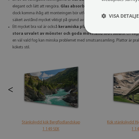
elegant och lätt att rengöra.
Glas absorberar inte fett, ser bra ut i
dock komma ihåg att monteringen bör utföras av en fackman och att avstån
VISA DETALJ
säkert avstånd mycket viktigt på grund av risken för överhettning av materi
Ett mycket bra val är också
keramiska plattor. Det är traditionella 
stora urvalet av mönster och goda motstånd mot smuts
. En väg
en väl vald fog kan minska problemet med smutsansamling. Plattor är praktis
kökets stil.
<
Stänkskydd kök Bergflodlandskap
Kök stänkskydd Hi
1 149 SEK
1 1