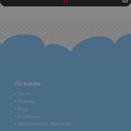
För kunder
Om oss
●
Yttranden
●
Blogg
●
Kontakta oss
●
SKRÄDDARSYDDA PRODUKTER
●