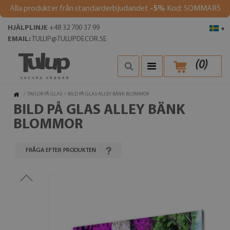
Alla produkter från standarderbjudandet
-5%
Kod: SOMMAR5
HJÄLPLINJE
+48 32 700 37 99
▾
EMAIL:
TULUP@TULUPDECOR.SE
(
0
)
/
TAVLOR PÅ GLAS
/
BILD PÅ GLAS ALLEY BÄNK BLOMMOR
BILD PÅ GLAS ALLEY BÄNK
BLOMMOR
FRÅGA EFTER PRODUKTEN