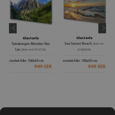
Glastavla
Glastavla
Sea Sunset Beach
Tatrabergen Morskie Oko
(#osh-nn-
Las
(#osh-nn-67914730)
67409658)
storlek från: 100x50 cm
storlek från: 100x50 cm
949 SEK
949 SEK