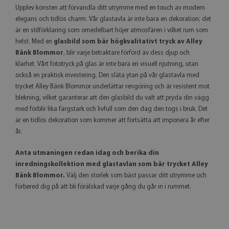
Upplev konsten att förvandla ditt utrymme med en touch av modern
elegans och tidlös charm. Vår glastavla är inte bara en dekoration; det
är en stilförklaring som omedelbart höjer atmosfären i vilket rum som
helst. Med en
glasbild som bär högkvalitativt tryck av Alley
Bänk Blommor
, blir varje betraktare förförd av dess djup och
klarhet. Vårt fototryck på glas är inte bara en visuell njutning, utan
också en praktisk investering. Den släta ytan på vår glastavla med
trycket Alley Bänk Blommor underlättar rengöring och är resistent mot
blekning, vilket garanterar att den glasbild du valt att pryda din vägg
med förblir lika färgstark och livfull som den dag den togs i bruk. Det
är en tidlös dekoration som kommer att fortsätta att imponera år efter
år.
Anta utmaningen redan idag och berika din
inredningskollektion med glastavlan som bär trycket Alley
Bänk Blommor.
Välj den storlek som bäst passar ditt utrymme och
förbered dig på att bli förälskad varje gång du går in i rummet.