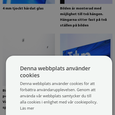
4 mm tjockt härdat glas
Bilden är monterad med
möjlighet till två hängen.
Hängarna sitter fast på två
ställen på bilden
Denna webbplats använder
cookies
Denna webbplats använder cookies för att
förbättra användarupplevelsen. Genom att
Bild monterad med fyra
Bild klar för installation
använda vår webbplats samtycker du till
pendlar som tillval.
alla cookies i enlighet med vår cookiepolicy.
Väggmonterade
Läs mer
spegelpendlar