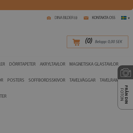
DINA BILDER (
)
KONTAKTA OSS
0
▾
(
0
)
Belopp:
0,00
SEK
LER
DÖRRTAPETER
AKRYLTAVLOR
MAGNETISKA GLASTAVLOR
OR
POSTERS
SOFFBORDSSKIVOR
TAVELVÄGGAR
TAVELRAMAR
FRÅN DIN
FOTON
TER