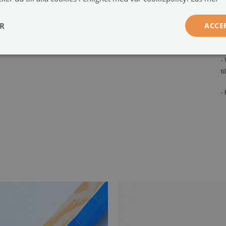
,
Monteringssystem:
2 eller 4 upphängningssystem
-
ER
ACCE
s
a
-
t
-