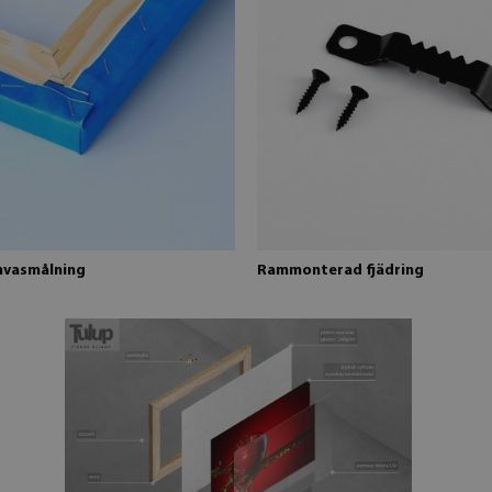
nvasmålning
Rammonterad fjädring