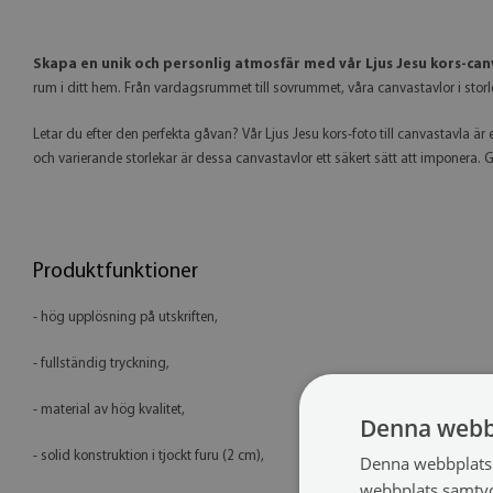
Skapa en unik och personlig atmosfär med vår Ljus Jesu kors-can
rum i ditt hem. Från vardagsrummet till sovrummet, våra canvastavlor i storl
Letar du efter den perfekta gåvan? Vår Ljus Jesu kors-foto till canvastavla är e
och varierande storlekar är dessa canvastavlor ett säkert sätt att imponera.
Produktfunktioner
- hög upplösning på utskriften,
- fullständig tryckning,
- material av hög kvalitet,
Denna webb
- solid konstruktion i tjockt furu (2 cm),
Denna webbplats 
webbplats samtyck