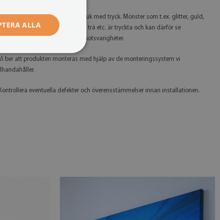
 Tänk på att du köper en bild på duk med tryck. Mönster som t.ex. glitter, guld,
PTERA ALLA
ilver, betong, marmor, rostig plåt, trä etc. är tryckta och kan därför se
nnorlunda ut än deras verkliga motsvarigheter.
 Vi ber att produkten monteras med hjälp av de monteringssystem vi
illhandahåller.
 Kontrollera eventuella defekter och överensstämmelser innan installationen.