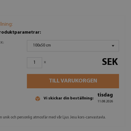
llning:
produktparametrar:
K:
100x50 cm
SEK
x
TILL VARUKORGEN
tisdag
Vi skickar din beställning:
11.08.2026
n unik och personlig atmosfär med vår Ljus Jesu kors-canvastavla.