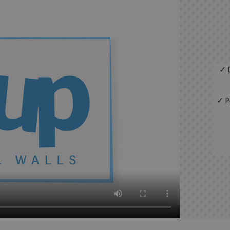
✓ D
✓ Pe