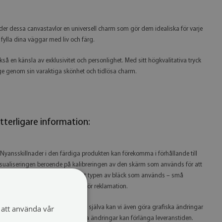
uder dessa canvastavlor en universell charm som gör dem idealiska för varje
fylla dina väggar med liv och färg.
också en känsla av exklusivitet och personlighet. Med sitt högkvalitativa tryck
t ge genom sin varaktiga skönhet och tidlösa charm.
tterligare information:
 Nyansskillnader i den färdiga produkten kan förekomma i förhållande till
isualiseringen beroende på kalibreringen av den skärm som används för att
itta på produkten, skrivaren samt typen av bläck som används – små
yansskillnader utgör inte grund för reklamation.
att använda vår
 Eftersom vi tillverkar produkterna själva kan vi även göra grafiska ändringar
å begäran. Observera att grafiska ändringar kan förlänga leveranstiden.