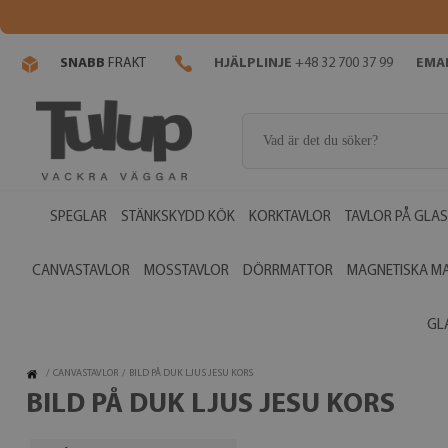
SNABB
FRAKT
HJÄLPLINJE
+48 32 700 37 99
EMAI
SPEGLAR
STÄNKSKYDD KÖK
KORKTAVLOR
TAVLOR PÅ GLAS
CANVASTAVLOR
MOSSTAVLOR
DÖRRMATTOR
MAGNETISKA M
GL
/
CANVASTAVLOR
/
BILD PÅ DUK LJUS JESU KORS
BILD PÅ DUK LJUS JESU KORS