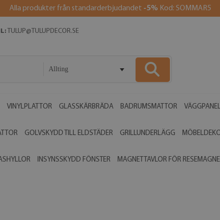
Alla produkter från standarderbjudandet
-5%
Kod: SOMMAR5
L:
TULUP@TULUPDECOR.SE
Allting
VINYLPLATTOR
GLASSKÄRBRÄDA
BADRUMSMATTOR
VÄGGPANE
ATTOR
GOLVSKYDD TILL ELDSTÄDER
GRILLUNDERLÄGG
MÖBELDEK
ASHYLLOR
INSYNSSKYDD FÖNSTER
MAGNETTAVLOR FÖR RESEMAGNE