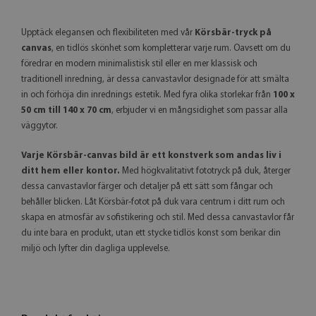
Upptäck elegansen och flexibiliteten med vår
Körsbär-tryck på
canvas
, en tidlös skönhet som kompletterar varje rum. Oavsett om du
föredrar en modern minimalistisk stil eller en mer klassisk och
traditionell inredning, är dessa canvastavlor designade för att smälta
in och förhöja din inrednings estetik. Med fyra olika storlekar från
100 x
50 cm till 140 x 70 cm
, erbjuder vi en mångsidighet som passar alla
väggytor.
Varje Körsbär-canvas bild är ett konstverk som andas liv i
ditt hem eller kontor.
Med högkvalitativt fototryck på duk, återger
dessa canvastavlor färger och detaljer på ett sätt som fångar och
behåller blicken. Låt Körsbär-fotot på duk vara centrum i ditt rum och
skapa en atmosfär av sofistikering och stil. Med dessa canvastavlor får
du inte bara en produkt, utan ett stycke tidlös konst som berikar din
miljö och lyfter din dagliga upplevelse.