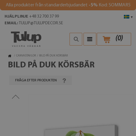
Alla produkter från standarderbjudandet
-5%
Kod: SOMMAR5
HJÄLPLINJE
+48 32 700 37 99
▾
EMAIL:
TULUP@TULUPDECOR.SE
(
0
)
/
CANVASTAVLOR
/
BILD PÅ DUK KÖRSBÄR
BILD PÅ DUK KÖRSBÄR
FRÅGA EFTER PRODUKTEN