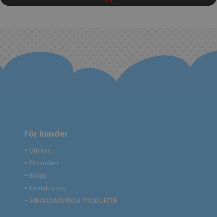
För kunder
Om oss
●
Yttranden
●
Blogg
●
Kontakta oss
●
SKRÄDDARSYDDA PRODUKTER
●