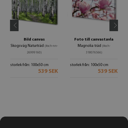
Bild canvas
Foto till canvastavla
Skogsväg Naturträd
Magnolia träd
(#och-nn-
(#och-
26999160)
318076566)
storlek från: 100x50 cm
storlek från: 100x50 cm
539 SEK
539 SEK