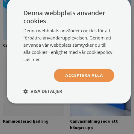
Denna webbplats använder
cookies
Denna webbplats använder cookies för att
förbättra användarupplevelsen. Genom att
använda vår webbplats samtycker du till
Canvas uppspänd över en ram
Fururam för canvasmålning
alla cookies i enlighet med vår cookiepolicy.
Läs mer
ACCEPTERA ALLA
VISA DETALJER
Rammonterad fjädring
Canvasmålning redo att
hängas upp