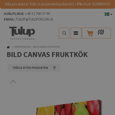
Alla produkter från standarderbjudandet
-5%
Kod: SOMMAR5
HJÄLPLINJE
+48 32 700 37 99
▾
EMAIL:
TULUP@TULUPDECOR.SE
(
0
)
/
CANVASTAVLOR
/
BILD CANVAS FRUKTKÖK
BILD CANVAS FRUKTKÖK
FRÅGA EFTER PRODUKTEN