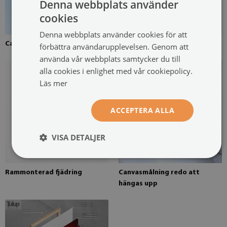
Denna webbplats använder
cookies
Denna webbplats använder cookies för att
Canvas uppspänd över en ram
Fururam för canvasmålning
förbättra användarupplevelsen. Genom att
använda vår webbplats samtycker du till
alla cookies i enlighet med vår cookiepolicy.
Läs mer
ACCEPTERA ALLA
VISA DETALJER
Rammonterad fjädring
Canvasmålning redo att
hängas upp