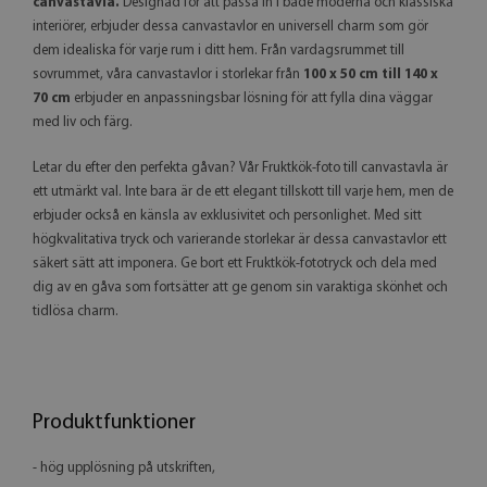
canvastavla.
Designad för att passa in i både moderna och klassiska
interiörer, erbjuder dessa canvastavlor en universell charm som gör
dem idealiska för varje rum i ditt hem. Från vardagsrummet till
sovrummet, våra canvastavlor i storlekar från
100 x 50 cm till 140 x
70 cm
erbjuder en anpassningsbar lösning för att fylla dina väggar
med liv och färg.
Letar du efter den perfekta gåvan? Vår Fruktkök-foto till canvastavla är
ett utmärkt val. Inte bara är de ett elegant tillskott till varje hem, men de
erbjuder också en känsla av exklusivitet och personlighet. Med sitt
högkvalitativa tryck och varierande storlekar är dessa canvastavlor ett
säkert sätt att imponera. Ge bort ett Fruktkök-fototryck och dela med
dig av en gåva som fortsätter att ge genom sin varaktiga skönhet och
tidlösa charm.
Produktfunktioner
- hög upplösning på utskriften,