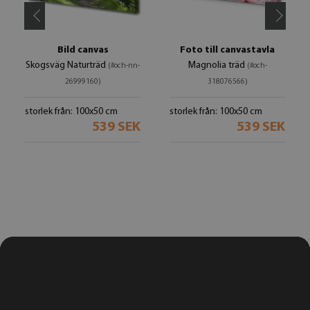
Bild canvas
Foto till canvastavla
Skogsväg Naturträd
Magnolia träd
(#och-nn-
(#och-
26999160)
318076566)
storlek från: 100x50 cm
storlek från: 100x50 cm
539 SEK
539 SEK